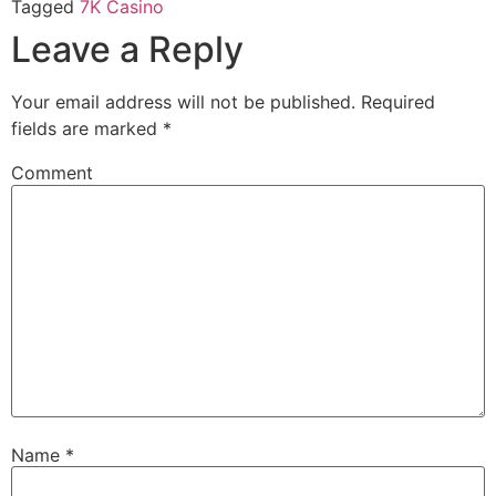
Tagged
7K Casino
Leave a Reply
Your email address will not be published.
Required
fields are marked
*
Comment
Name
*