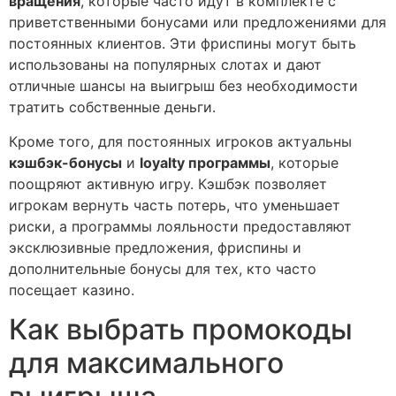
вращения
, которые часто идут в комплекте с
приветственными бонусами или предложениями для
постоянных клиентов. Эти фриспины могут быть
использованы на популярных слотах и дают
отличные шансы на выигрыш без необходимости
тратить собственные деньги.
Кроме того, для постоянных игроков актуальны
кэшбэк-бонусы
и
loyalty программы
, которые
поощряют активную игру. Кэшбэк позволяет
игрокам вернуть часть потерь, что уменьшает
риски, а программы лояльности предоставляют
эксклюзивные предложения, фриспины и
дополнительные бонусы для тех, кто часто
посещает казино.
Как выбрать промокоды
для максимального