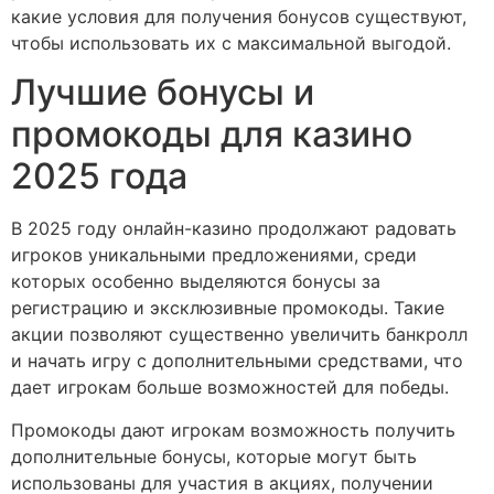
какие условия для получения бонусов существуют,
чтобы использовать их с максимальной выгодой.
Лучшие бонусы и
промокоды для казино
2025 года
В 2025 году онлайн-казино продолжают радовать
игроков уникальными предложениями, среди
которых особенно выделяются бонусы за
регистрацию и эксклюзивные промокоды. Такие
акции позволяют существенно увеличить банкролл
и начать игру с дополнительными средствами, что
дает игрокам больше возможностей для победы.
Промокоды дают игрокам возможность получить
дополнительные бонусы, которые могут быть
использованы для участия в акциях, получении