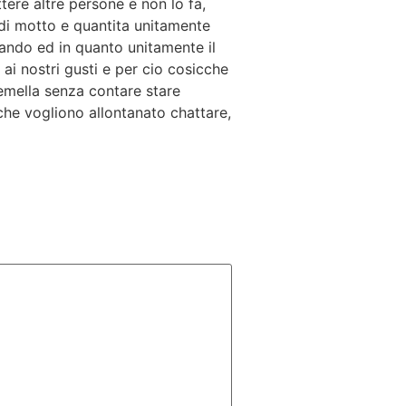
tere altre persone e non lo fa,
e di motto e quantita unitamente
rando ed in quanto unitamente il
 ai nostri gusti e per cio cosicche
gemella senza contare stare
che vogliono allontanato chattare,