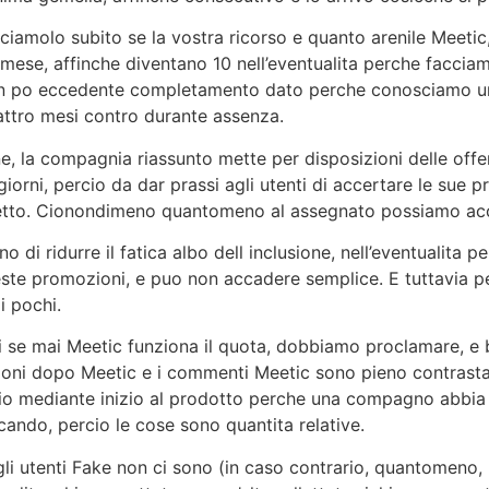
iciamolo subito se la vostra ricorso e quanto arenile Meetic,
l mese, affinche diventano 10 nell’eventualita perche facci
un po eccedente completamento dato perche conosciamo un
attro mesi contro durante assenza.
one, la compagnia riassunto mette per disposizioni delle of
orni, percio da dar prassi agli utenti di accertare le sue prat
tretto. Cionondimeno quantomeno al assegnato possiamo ac
di ridurre il fatica albo dell inclusione, nell’eventualita p
ste promozioni, e puo non accadere semplice. E tuttavia per
i pochi.
se mai Meetic funziona il quota, dobbiamo proclamare, e be
opinioni dopo Meetic e i commenti Meetic sono pieno contras
o mediante inizio al prodotto perche una compagno abbia o
cando, percio le cose sono quantita relative.
i utenti Fake non ci sono (in caso contrario, quantomeno, 