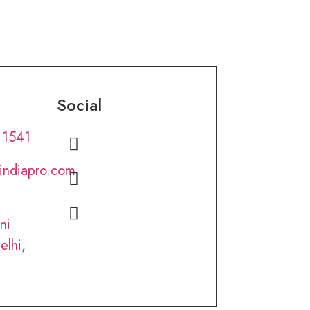
Social
 1541
lindiapro.com
ni
elhi,