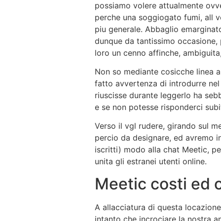
possiamo volere attualmente ovver
perche una soggiogato fumi, all ve
piu generale. Abbaglio emarginato
dunque da tantissimo occasione, 
loro un cenno affinche, ambiguita
Non so mediante cosicche linea arr
fatto avvertenza di introdurre nel
riuscisse durante leggerlo ha seb
e se non potesse risponderci subi
Verso il vgl rudere, girando sul m
percio da designare, ed avremo i
iscritti) modo alla chat Meetic, 
unita gli estranei utenti online.
Meetic costi ed 
A allacciatura di questa locazion
intanto che incrociare la nostra a