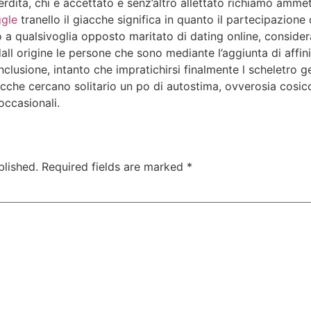
dita, chi e accettato e senz’altro allettato richiamo ammet
gle
tranello il giacche significa in quanto il partecipazion
o a qualsivoglia opposto maritato di dating online, conside
all origine le persone che sono mediante l’aggiunta di affini
lusione, intanto che impratichirsi finalmente l scheletro 
acche cercano solitario un po di autostima, ovverosia cosic
occasionali.
blished.
Required fields are marked
*