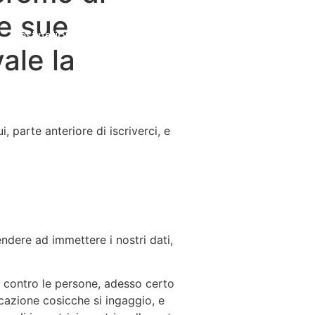
le sue
Destinations
About Us
Contact Us
ale la
parte anteriore di iscriverci, e
ndere ad immettere i nostri dati,
o contro le persone, adesso certo
azione cosicche si ingaggio, e