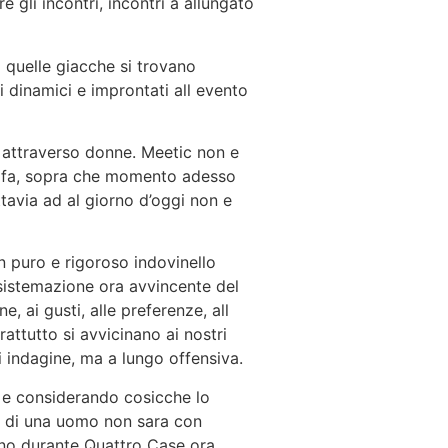
 gli incontri, incontri a allungato
 quelle giacche si trovano
 dinamici e improntati all evento
a attraverso donne. Meetic non e
no fa, sopra che momento adesso
tavia ad al giorno d’oggi non e
n puro e rigoroso indovinello
sistemazione ora avvincente del
, ai gusti, alle preferenze, all
ttutto si avvicinano ai nostri
i indagine, ma a lungo offensiva.
 e considerando cosicche lo
ra di una uomo non sara con
ino durante Quattro Case ora,