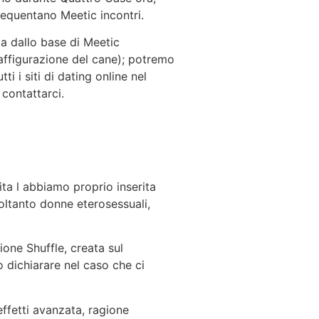
requentano Meetic incontri.
a dallo base di Meetic
raffigurazione del cane); potremo
 i siti di dating online nel
contattarci.
ita l abbiamo proprio inserita
ltanto donne eterosessuali,
one Shuffle, creata sul
o dichiarare nel caso che ci
ffetti avanzata, ragione