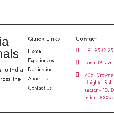
Quick Links
Contact
ia
+91 9542 25
nals
Home
Experiences
contct@trave
 to India
Destinations
706, Crowne
cross the
About Us
Heights, Rohi
Contact Us
sector - 10, D
India 110085