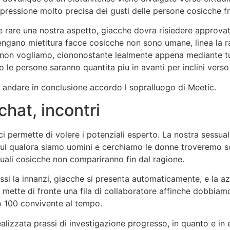
ressione molto precisa dei gusti delle persone cosicche f
 rare una nostra aspetto, giacche dovra risiedere approvat
 vengano mietitura facce cosicche non sono umane, linea la 
e non vogliamo, ciononostante lealmente appena mediante tutti
le persone saranno quantita piu in avanti per inclini verso 
andare in conclusione accordo l sopralluogo di Meetic.
chat, incontri
i permette di volere i potenziali esperto. La nostra sessual
cui qualora siamo uomini e cerchiamo le donne troveremo so
li cosicche non compariranno fin dal ragione.
si la innanzi, giacche si presenta automaticamente, e la azi
 mette di fronte una fila di collaboratore affinche dobbiam
 100 convivente al tempo.
lizzata prassi di investigazione progresso, in quanto e in e