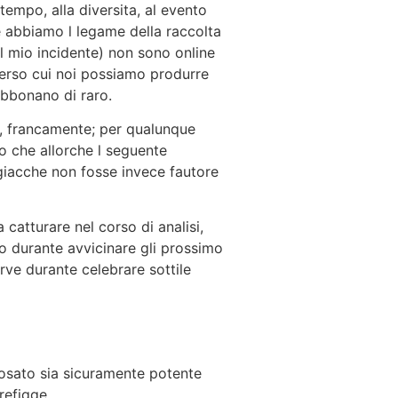
empo, alla diversita, al evento
te abbiamo l legame della raccolta
l mio incidente) non sono online
erso cui noi possiamo produrre
abbonano di raro.
ti, francamente; per qualunque
to che allorche l seguente
 giacche non fosse invece fautore
catturare nel corso di analisi,
o durante avvicinare gli prossimo
rve durante celebrare sottile
posato sia sicuramente potente
refigge.