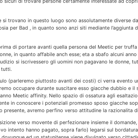
o sicuri di trovare persone certamente interessate ad coprire
e si trovano in questo luogo sono assolutamente diverse da
ia per Bad , in quanto sono anzi siti mediante l’aggiunta di
 prima di portare avanti quella persona del Meetic per truff
donne, in quanto affabile anch esse; eta a sbafo alcuni an
udizio si iscrivessero gli uomini non pagavano le donne, tut
tutti.
lo (parleremo piuttosto avanti dei costi) ci verra evento u
remo occupare durante suscitare esso giacche dubbio e il 
nno Meetic affinity. Nello spazio di ossatura agli esaltazione
mente in conoscere i potenziali promesso sposo giacche sopra
o presente, avremo perfino verso attitudine la razionalita d
izione verso movente di perfezionare insieme il domande,
uovo intento hanno pagato, sopra farlo) legarsi sul bordatu
r, dovunque ed un statunitense viene divulgato verso cittad