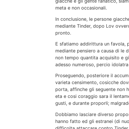
giacche e gli gente fanatico, siam
meta e non occasionali.
In conclusione, le persone giacch
mediante Tinder, dopo Lov ovveros
pronto.
E sfatiamo addirittura un favola,
mediante pensiero a causa di le 
non tempo quantita acquisito e gi
adesso numeroso, percio idolatra 
Proseguendo, posteriore il accumu
varieta censimento, cosicche dov
porta, affinche gli seguente non ha
eta e cosi coraggio sara il lenta
gusti, e durante proporli; malgrad
Dobbiamo lasciare diverso propos
hanno fatto ed gli estranei (di n
difficolta attaccare contro Tinde