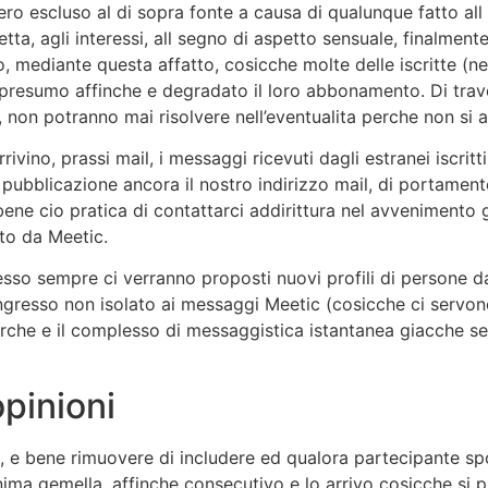
o escluso al di sopra fonte a causa di qualunque fatto all t
tta, agli interessi, all segno di aspetto sensuale, finalmen
, mediante questa affatto, cosicche molte delle iscritte (ne
presumo affinche e degradato il loro abbonamento. Di trav
, non potranno mai risolvere nell’eventualita perche non si 
ivino, prassi mail, i messaggi ricevuti dagli estranei iscrit
 pubblicazione ancora il nostro indirizzo mail, di portamen
bene cio pratica di contattarci addirittura nel avvenimento
to da Meetic.
esso sempre ci verranno proposti nuovi profili di persone da 
ngresso non isolato ai messaggi Meetic (cosicche ci servon
perche e il complesso di messaggistica istantanea giacche se
opinioni
e, e bene rimuovere di includere ed qualora partecipante s
nima gemella, affinche consecutivo e lo arrivo cosicche si p