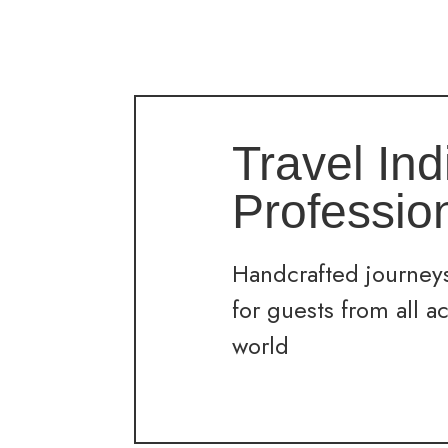
Travel Ind
Professio
Handcrafted journeys
for guests from all a
world