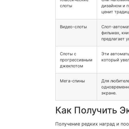
слоты
дизайном и п
ценит традиц
Видео-слоты
Слот-автома
фильмах, кни
предлагает у
Слоты с
Эти автомат
прогрессивным
который уве
джекпотом
Мега-спины
Для любител
одновременно
экране.
Как Получить Э
Получение редких наград и по