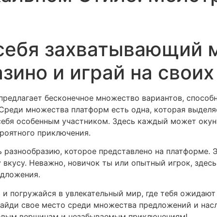
Home
Experiences
себя захватывающий 
зино и играй на своих
предлагает бесконечное множество вариантов, способ
 Среди множества платформ есть одна, которая выдел
ебя особенным участником. Здесь каждый может окун
ероятного приключения.
 разнообразию, которое представлено на платформе. 
 вкусу. Неважно, новичок ты или опытный игрок, здес
едложения.
 и погружайся в увлекательный мир, где тебя ожидаю
айди свое место среди множества предложений и нас
новым вершинам и незабываемым приключениям!