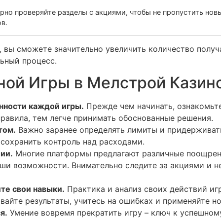
ярно проверяйте разделы с акциями, чтобы не пропустить но
в.
, вы сможете значительно увеличить количество получ
льный процесс.
ой Игры в Мелстрой Казин
нности каждой игры.
Прежде чем начинать, ознакомьте
равила, тем легче принимать обоснованные решения.
том.
Важно заранее определять лимиты и придерживат
сохранить контроль над расходами.
ии.
Многие платформы предлагают различные поощрен
ши возможности. Внимательно следите за акциями и н
те свои навыки.
Практика и анализ своих действий иг
вайте результаты, учитесь на ошибках и применяйте но
я.
Умение вовремя прекратить игру – ключ к успешном