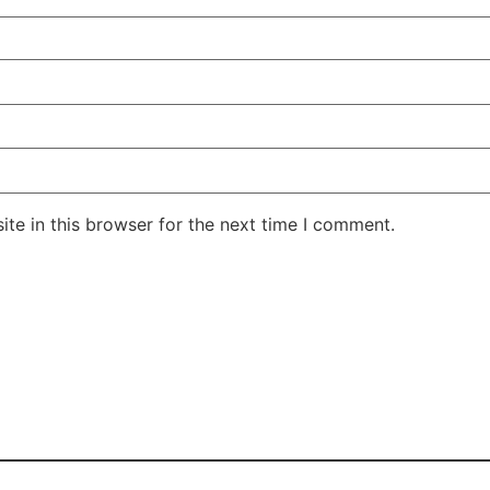
te in this browser for the next time I comment.