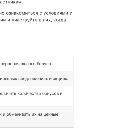
астникам.
но ознакомиться с условиями и
 и участвуйте в них, когда
 первоначального бонуса.
циальных предложениях и акциях.
величить количество бонусов и
 и обменивать их на ценные