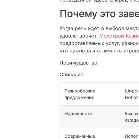
Почему это зав
Когда речь идет о выборе мест
удовлетворяет,
Мелстрой Кази
предоставляемых услуг, разно
что нужно для отличного игров
Преимущество
Описание
Разнообразие
Широк
предложений
любог
Надежность
Высок
каждо
Современные
Испол