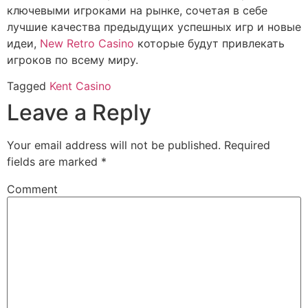
ключевыми игроками на рынке, сочетая в себе
лучшие качества предыдущих успешных игр и новые
идеи,
New Retro Casino
которые будут привлекать
игроков по всему миру.
Tagged
Kent Casino
Leave a Reply
Your email address will not be published.
Required
fields are marked
*
Comment