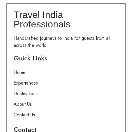
Travel India
Professionals
Handcrafted journeys to India for guests from all
across the world
Quick Links
Home
Experiences
Destinations
About Us
Contact Us
Contact