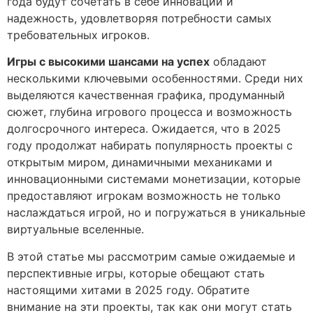
года будут сочетать в себе инновации и
надежность, удовлетворяя потребности самых
требовательных игроков.
Игры с высокими шансами на успех
обладают
несколькими ключевыми особенностями. Среди них
выделяются качественная графика, продуманный
сюжет, глубина игрового процесса и возможность
долгосрочного интереса. Ожидается, что в 2025
году продолжат набирать популярность проекты с
открытым миром, динамичными механиками и
инновационными системами монетизации, которые
предоставляют игрокам возможность не только
наслаждаться игрой, но и погружаться в уникальные
виртуальные вселенные.
В этой статье мы рассмотрим самые ожидаемые и
перспективные игры, которые обещают стать
настоящими хитами в 2025 году. Обратите
внимание на эти проекты, так как они могут стать