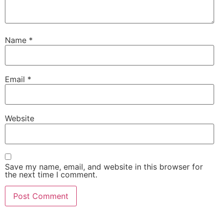
Name
*
Email
*
Website
Save my name, email, and website in this browser for
the next time I comment.