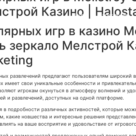
трой Казино | Halosta
Home
Experiences
ярных игр в казино Mel
ь зеркало Мелстрой К
keting
ных развлечений предлагают пользователям широкий 
х имеет свои уникальные особенности и привлекатель
воляют игрокам окунуться в атмосферу волнений и удо
ей и развлечений, доступных на одной платформе.
я в подробности различных активностей, которые можн
, какие новшества и интересные решения представлены,
овлиять на ваше восприятие и удовольствие от игровог
тей и возможностей предложенных опций поможет вам