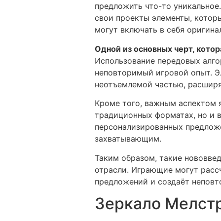
предложить что-то уникальное.
свои проекты элементы, которы
могут включать в себя оригин
Одной из основных черт, кото
Использование передовых алго
неповторимый игровой опыт. Э
неотъемлемой частью, расширя
Кроме того, важным аспектом 
традиционных форматах, но и 
персонализированных предлож
захватывающим.
Таким образом, такие нововвед
отрасли. Играющие могут расс
предложений и создаёт неповт
Зеркало Мелстр