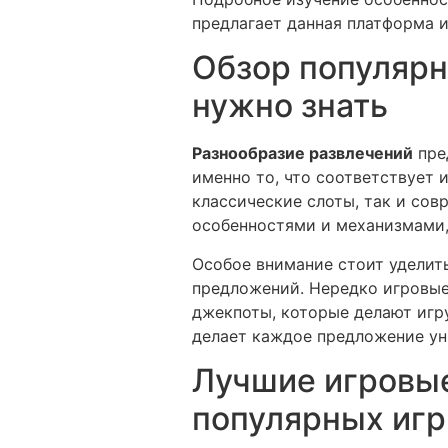
предлагает данная платформа 
Обзор популярны
нужно знать
Разнообразие развлечений
пре
именно то, что соответствует 
классические слоты, так и со
особенностями и механизмами,
Особое внимание стоит уделить
предложений. Нередко игровые
джекпоты, которые делают игр
делает каждое предложение ун
Лучшие игровые 
популярных игр