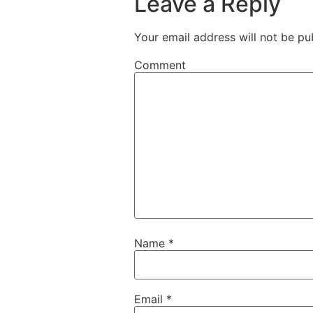
Leave a Reply
Your email address will not be pu
Comment
Name
*
Email
*