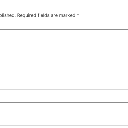
blished.
Required fields are marked
*