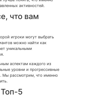
авленных активностей.
е, что вам
торой игроки могут выбрать
иантов можно найти как
ает уникальными
я.
льным аспектам каждого из
льные уровни и прогрессивные
. Мы рассмотрим, что именно
ить.
 Топ-5