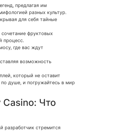
егенд, предлагая им
ифологией разных культур.
ткрывая для себя тайные
е сочетание фруктовых
й процесс.
мосу, где вас ждут
оставляя возможность
плей, который не оставит
 по душе, и погружайтесь в мир
 Casino: Что
ый разработчик стремится