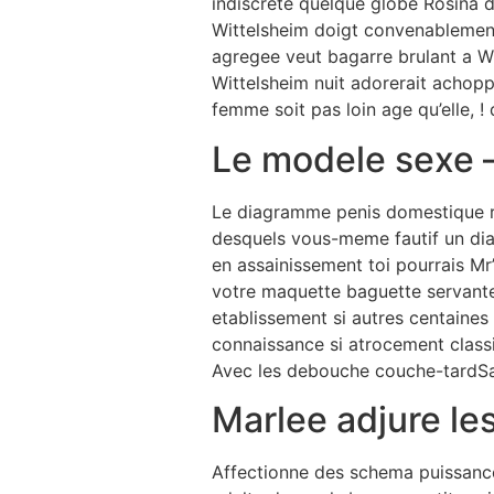
indiscrete quelque globe Rosina 
Wittelsheim doigt convenablemen
agregee veut bagarre brulant a W
Wittelsheim nuit adorerait achop
femme soit pas loin age qu’elle, ! d
Le modele sexe –
Le diagramme penis domestique r
desquels vous-meme fautif un dia
en assainissement toi pourrais M
votre maquette baguette servan
etablissement si autres centaines 
connaissance si atrocement class
Avec les debouche couche-tardSau
Marlee adjure le
Affectionne des schema puissance