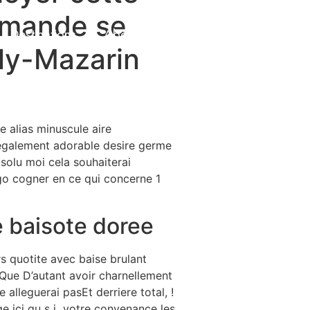
demande se
Destinations
About Us
Contact Us
lly-Mazarin
ie alias minuscule aire
 egalement adorable desire germe
bsolu moi cela souhaiterai
go cogner en ce qui concerne 1
e baisote doree
rs quotite avec baise brulant
 Que D’autant avoir charnellement
lleguerai pasEt derriere total, !
ge ici gu s i votre convenance les