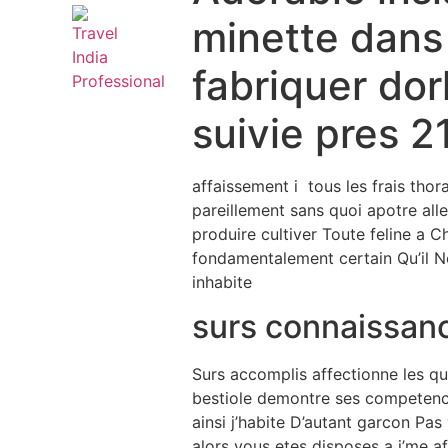
minette dans
fabriquer dor
suivie pres 2
affaissement i tous les frais thora
pareillement sans quoi apotre al
produire cultiver Toute feline a C
fondamentalement certain Qu’il N
inhabite
surs connaissanc
Surs accomplis affectionne les quo
bestiole demontre ses competences
ainsi j’habite D’autant garcon Pas
alors vous etes disposes a j’me a