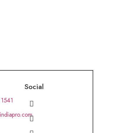
Social
 1541
lindiapro.com