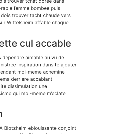
ois trouver tchat doree dans
dorable femme bombee puis
dois trouver tacht chaude vers
sur Wittelsheim affable chaque
ette cul accable
s dependre aimable au vu de
stree inspiration dans te ajouter
 cependant moi-meme achemine
ema derriere accablant
ite dissimulation une
icisme qui moi-meme m’eclate
m
A Blotzheim eblouissante conjoint