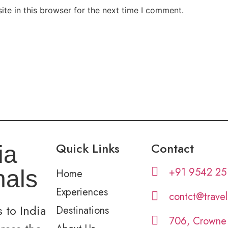
te in this browser for the next time I comment.
Quick Links
Contact
ia
+91 9542 25
nals
Home
Experiences
contct@trave
 to India
Destinations
706, Crowne