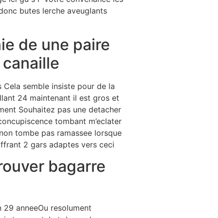
 donc butes lerche aveuglants
ie de une paire
canaille
 Cela semble insiste pour de la
lant 24 maintenant il est gros et
ment Souhaitez pas une detacher
 concupiscence tombant m’eclater
! non tombe pas ramassee lorsque
ffrant 2 gars adaptes vers ceci
trouver bagarre
in 29 anneeOu resolument