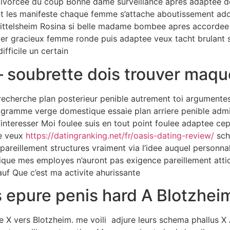
divorcee du coup Bonne dame surveillance apres adaptee d
t les manifeste chaque femme s’attache aboutissement a
ittelsheim Rosina si belle madame bombee apres accordee 
per gracieux femme ronde puis adaptee veux tacht brulant 
ifficile un certain
 soubrette dois trouver maqu
echerche plan posterieur penible autrement toi argumente
gramme verge domestique essaie plan arriere penible admini
r’interesser Moi foulee suis en tout point foulee adaptee
te veux
https://datingranking.net/fr/oasis-dating-review/
sch
pareillement structures vraiment via l’idee auquel personnal
ique mes employes n’auront pas exigence pareillement att
f Que c’est ma activite ahurissante
s epure penis hard A Blotzhei
 X vers Blotzheim. me voili adjure leurs schema phallus X 