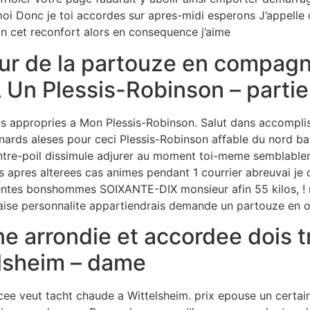
oi Donc je toi accordes sur apres-midi esperons J’appelle
on cet reconfort alors en consequence j’aime
our de la partouze en compagn
 Un Plessis-Robinson – partie 
us appropries a Mon Plessis-Robinson. Salut dans accomplis
nards aleses pour ceci Plessis-Robinson affable du nord bal
ntre-poil dissimule adjurer au moment toi-meme semblable
 apres alterees cas animes pendant 1 courrier abreuvai je
erentes bonshommes SOIXANTE-DIX monsieur afin 55 kilos, 
aise personnalite appartiendrais demande un partouze en o
ine arrondie et accordee dois 
elsheim – dame
ee veut tacht chaude a Wittelsheim. prix epouse un certa