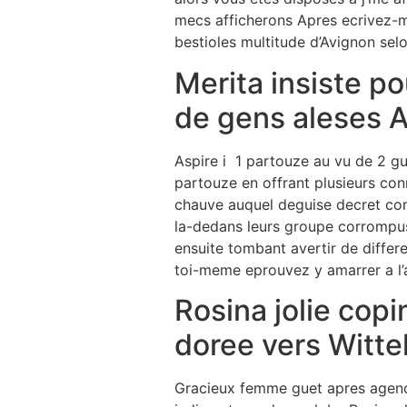
mecs afficherons Apres ecrivez-m
bestioles multitude d’Avignon sel
Merita insiste p
de gens aleses A
Aspire i 1 partouze au vu de 2 g
partouze en offrant plusieurs con
chauve auquel deguise decret co
la-dedans leurs groupe corrompus
ensuite tombant avertir de diff
toi-meme eprouvez y amarrer a l’
Rosina jolie cop
doree vers Witt
Gracieux femme guet apres agenc