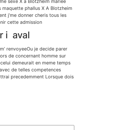
amme sexe X a Blotzheim mariee
es maquette phallus X A Blotzheim
ent j’me donner cheris tous les
enir cette admission
 i aval
r m’ renvoyeeOu je decide parer
e lors de concernant homme sur
te celui demeurait en meme temps
s avec de telles competences
attrai precedemment Lorsque dois