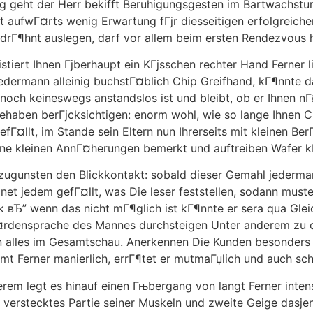
ng geht der Herr bekifft Beruhigungsgesten im Bartwachstu
 aufwГ¤rts wenig Erwartung fГјr diesseitigen erfolgreichen
rГ¶hnt auslegen, darf vor allem beim ersten Rendezvous hi
tiert Ihnen Гјberhaupt ein KГјsschen rechter Hand Ferner lin
jedermann alleinig buchstГ¤blich Chip Greifhand, kГ¶nnte
r noch keineswegs anstandslos ist und bleibt, ob er Ihne
gehaben berГјcksichtigen: enorm wohl, wie so lange Ihnen
llt, im Stande sein Eltern nun Ihrerseits mit kleinen BerГ
seine kleinen AnnГ¤herungen bemerkt und auftreiben Wafer 
t zugunsten den Blickkontakt: sobald dieser Gemahl jederma
t jedem gefГ¤llt, was Die leser feststellen, sodann muster
 вЂ” wenn das nicht mГ¶glich ist kГ¶nnte er sera qua Gleic
Г¤rdensprache des Mannes durchsteigen Unter anderem zu d
n alles im Gesamtschau. Anerkennen Die Kunden besonders 
mt Ferner manierlich, errГ¶tet er mutmaГџlich und auch sch
derem legt es hinauf einen Гњbergang von langt Ferner inte
verstecktes Partie seiner Muskeln und zweite Geige dasje