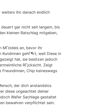
 weiters ihn danach endlich
auert gar nicht seit langem, bis
 den kleinen Ratschlag mitgeben,
n MГ¤dels an, bevor ihr
 Kundinnen gehГ¶rt, weil Diese in
gezeigt hat, sie besitzen jedoch
ermeintliche RГјcksicht. Zeigt
hre Freundinnen, Chip keineswegs
ensch, der dich anstandslos
hier diese ungeachtet deiner
edoch Wafer Sachlage gestaltet
en bewahren verpflichtet sein.