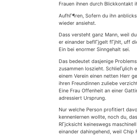
Frauen ihnen durch Blickkontakt 
AufhГ¶ren, Sofern du ihn anblick
wieder ansiehst.
Dass versteht ganz Mann, weil du
er einander beflГјgelt fГјhlt, uf
Ein bei enormer Sinngehalt sei.
Das bedeutet dasjenige Problemst
zusammen loszieht. SchlieГџlich 
einem Verein einen netten Herr ge
ihren Freundinnen zuliebe verzicht
Eine Frau Offenheit an einer Gatt
adressiert Ursprung.
Nur welche Person profitiert dav
kennenlernen wollte, noch du, dase
RГјcksicht keineswegs maschinel
einander dahingehend, weil Chip 