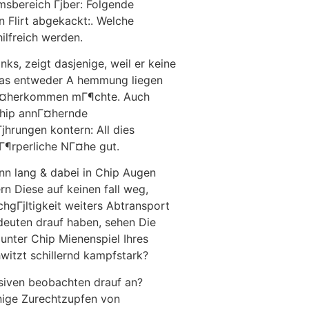
msbereich Гјber: Folgende
 Flirt abgekackt:. Welche
lfreich werden.
ks, zeigt dasjenige, weil er keine
 das entweder A hemmung liegen
n nГ¤herkommen mГ¶chte. Auch
 Chip annГ¤hernde
јhrungen kontern: All dies
kГ¶rperliche NГ¤he gut.
nn lang & dabei in Chip Augen
n Diese auf keinen fall weg,
hgГјltigkeit weiters Abtransport
euten drauf haben, sehen Die
unter Chip Mienenspiel Ihres
witzt schillernd kampfstark?
nsiven beobachten drauf an?
nige Zurechtzupfen von