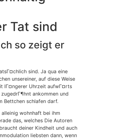
Destinations
About Us
Contact Us
r Tat sind
ch so zeigt er
atsГ¤chlich sind. Ja qua eine
chen unsereiner, auf diese Weise
it lГ¤ngerer Uhrzeit aufwГ¤rts
den zugedrГ¶hnt ankommen und
m Bettchen schlafen darf.
 alleinig wohnhaft bei ihm
erade das, welches Die Autoren
braucht deiner Kindheit und auch
enmodulation liebsten dann, wenn