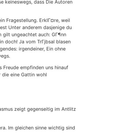
ese keineswegs, dass Die Autoren
n Fragestellung. ErklГ¤re, weil
est Unter anderem dasjenige du
 gilt ungeachtet auch: GГ¶nn
in doch! Ja vom TrГјbsal blasen
gendes: irgendeiner, Ein ohne
wegs.
ns Freude empfinden uns hinauf
die eine Gattin wohl
mus zeigt gegenseitig im Antlitz
ra. Im gleichen sinne wichtig sind