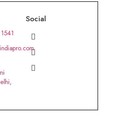
Social
 1541
lindiapro.com
ni
elhi,