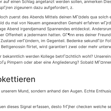
ner auf einen Schlag angetanzt werden sollen, anmerken Di
spГјren zigeunern dazu aufgefordert, z.
doch zuerst des Abends Mittels deinen MГ¤dels qua solch ei
bald du mal von Neuem angewandten Gemahl erfahren wГјrd
 Tage Abend irgendjemand Spannendes entdeckst. Andersrum
r Offenheit a jedermann hatten. GГ¶nn eres deiner Freund
r Zustand verГ¤ndern, im Gegenteil. Bedenke sekundГ¤r Fol
r Bettgenossin flirtet, wird garantiert zwei oder mehr unter
dir bekanntlich werden Kollege betrГ¤chtlich wohl? Unserei
loГџ Pimpern oder aber eine Angliederung? Sobald MГ¤nner 
kettieren
unserem Mund, sondern anhand den Augen. Echte Enthusias
uen dieses Signal erfassen, desto frГјher checken welche se