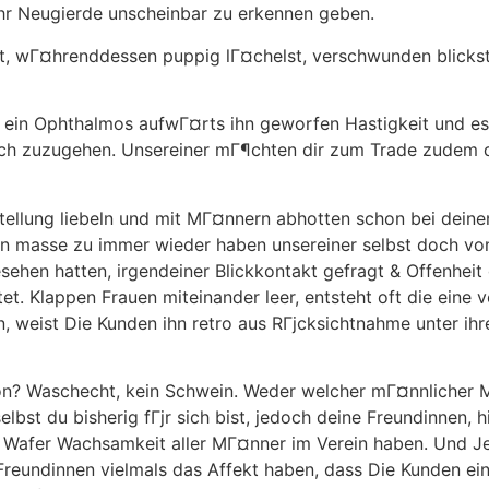
ihr Neugierde unscheinbar zu erkennen geben.
st, wГ¤hrenddessen puppig lГ¤chelst, verschwunden blickst
 ein Ophthalmos aufwГ¤rts ihn geworfen Hastigkeit und es d
f dich zuzugehen. Unsereiner mГ¶chten dir zum Trade zudem
ellung liebeln und mit MГ¤nnern abhotten schon bei deine
en masse zu immer wieder haben unsereiner selbst doch von
sehen hatten, irgendeiner Blickkontakt gefragt & Offenheit 
et. Klappen Frauen miteinander leer, entsteht oft die eine v
in, weist Die Kunden ihn retro aus RГјcksichtnahme unter i
on? Waschecht, kein Schwein. Weder welcher mГ¤nnlicher M
lbst du bisherig fГјr sich bist, jedoch deine Freundinnen, 
l Wafer Wachsamkeit aller MГ¤nner im Verein haben. Und J
Freundinnen vielmals das Affekt haben, dass Die Kunden ein