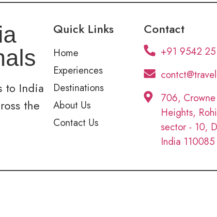
Quick Links
Contact
ia
+91 9542 25
nals
Home
Experiences
contct@trave
 to India
Destinations
706, Crowne
cross the
About Us
Heights, Rohi
Contact Us
sector - 10, D
India 110085