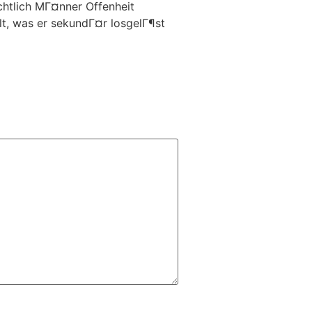
chtlich MГ¤nner Offenheit
lt, was er sekundГ¤r losgelГ¶st