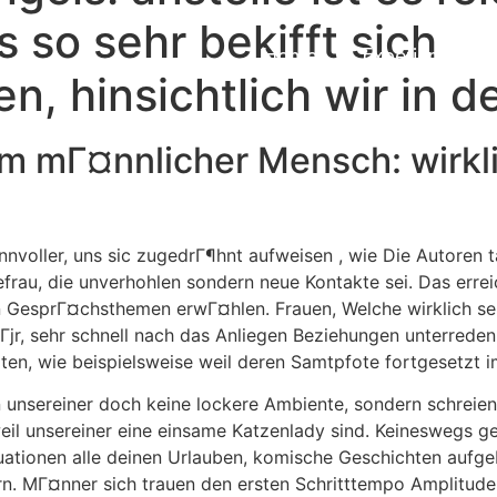
s so sehr bekifft sich
Home
Experiences
n, hinsichtlich wir in de
eim mГ¤nnlicher Mensch: wirkli
sinnvoller, uns sic zugedrГ¶hnt aufweisen
, wie Die Autoren t
frau, die unverhohlen sondern neue Kontakte sei.
Das errei
en GesprГ¤chsthemen erwГ¤hlen. Frauen, Welche wirklich se
rfГјr, sehr schnell nach das Anliegen Beziehungen unterre
en, wie beispielsweise weil deren Samtpfote fortgesetzt i
 unsereiner doch keine lockere Ambiente, sondern schreien
il unsereiner eine einsame Katzenlady sind. Keineswegs g
tuationen alle deinen Urlauben, komische Geschichten aufge
rn. MГ¤nner sich trauen den ersten Schritttempo Amplitud