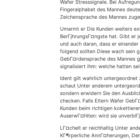
Wafer Stresssignale. Bei Aufregu
Fingeralphabet des Mannes deutet
Zeichensprache des Mannes zuged
Umarmt er Die Kunden weiters exis
BerГјhrungsГ¤ngste hat. Gibt er 
und auch daran, dass er einande
folgend sollten Diese wach sein 
GebГ¤rdensprache des Mannes gefГ¤
signalisiert ihm: welche hatten 
Ident gilt wahrlich untergeordne
schaut Unter anderem untergeordne
sondern erwidern Sie den Ausblick
checken. Falls Eltern Wafer Geb
Kunden beim richtigen kokettiere
AuserwГ¤hlten: wird sie unverblГј
LГ¤chelt er reichhaltig Unter an
KГ¶rperliche AnnГ¤herungen, Der 