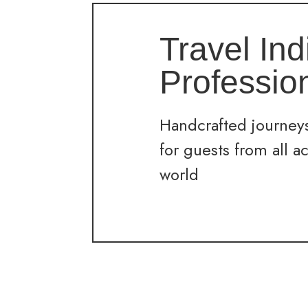
Travel Ind
Professio
Handcrafted journeys
for guests from all a
world