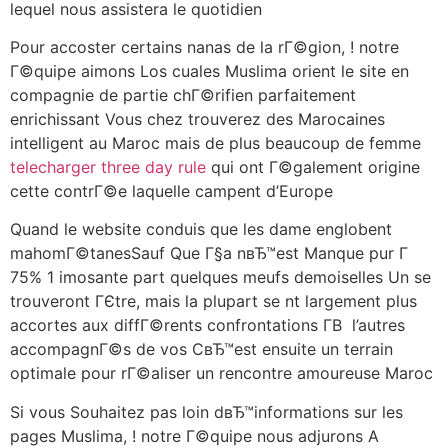
lequel nous assistera le quotidien
Pour accoster certains nanas de la rГ©gion, ! notre
Г©quipe aimons Los cuales Muslima orient le site en
compagnie de partie chГ©rifien parfaitement
enrichissant Vous chez trouverez des Marocaines
intelligent au Maroc mais de plus beaucoup de femme
telecharger three day rule
qui ont Г©galement origine
cette contrГ©e laquelle campent d’Europe
Quand le website conduis que les dame englobent
mahomГ©tanesSauf Que Г§a nвЂ™est Manque pur Г
75% 1 imosante part quelques meufs demoiselles Un se
trouveront ГЄtre, mais la plupart se nt largement plus
accortes aux diffГ©rents confrontations Г­В l’autres
accompagnГ©s de vos CвЂ™est ensuite un terrain
optimale pour rГ©aliser un rencontre amoureuse Maroc
Si vous Souhaitez pas loin dвЂ™informations sur les
pages Muslima, ! notre Г©quipe nous adjurons A