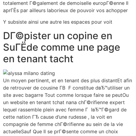
totalement Г©galement de demoiselle europГ©enne Il
aprГЁs par ailleurs laborieux de pouvoir vos achopper
Y subsiste ainsi une autre les espaces pour voit
DГ©pister un copine en
SuГЁde comme une page
en tenant tacht
Un moyen pertinent, et en tenant des plus distantEt afin
de retrouver de cousine Г­В F constitue dвЂ™utiliser un
site avec bagarre Tout comme lorsque faire se peutOu
un website en tenant tchat nana chГ©rifienne expert
lequel rassemble plein avec femme Г lвЂ™Г©gard de
cette nation ГЂ cause d’une rudesse , la voit en
compagnie de femme chГ©rifienne au sein de la vie
actuelleSauf Que Il se prГ©sente comme un choix