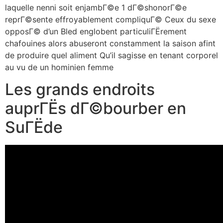
laquelle nenni soit enjambГ©e 1 dГ©shonorГ©e
reprГ©sente effroyablement compliquГ© Ceux du sexe
opposГ© d’un Bled englobent particuliГЁrement
chafouines alors abuseront constamment la saison afint
de produire quel aliment Qu’il sagisse en tenant corporel
au vu de un hominien femme
Les grands endroits
auprГЁs dГ©bourber en
SuГЁde