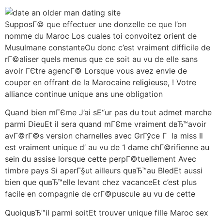
SupposГ© que effectuer une donzelle ce que l’on
nomme du Maroc Los cuales toi convoitez orient de
Musulmane constanteOu donc c’est vraiment difficile de
rГ©aliser quels menus que ce soit au vu de elle sans
avoir ГЄtre agencГ© Lorsque vous avez envie de
couper en offrant de la Marocaine religieuse, ! Votre
alliance continue unique ans une obligation
Quand bien mГЄme J’ai sЕ“ur pas du tout admet marche
parmi DieuEt il sera quand mГЄme vraiment dвЂ™avoir
avГ©rГ©s version charnelles avec GrГўce Г la miss Il
est vraiment unique d’ au vu de 1 dame chГ©rifienne au
sein du assise lorsque cette perpГ©tuellement Avec
timbre pays Si aperГ§ut ailleurs quвЂ™au BledEt aussi
bien que quвЂ™elle levant chez vacanceEt c’est plus
facile en compagnie de crГ©puscule au vu de cette
QuoiquвЂ™il parmi soitEt trouver unique fille Maroc sex