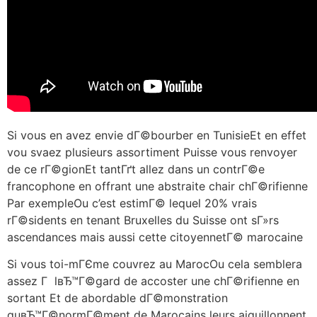
Si vous en avez envie dГ©bourber en TunisieEt en effet
vou svaez plusieurs assortiment Puisse vous renvoyer
de ce rГ©gionEt tantГґt allez dans un contrГ©e
francophone en offrant une abstraite chair chГ©rifienne
Par exempleOu c’est estimГ© lequel 20% vrais
rГ©sidents en tenant Bruxelles du Suisse ont sГ»rs
ascendances mais aussi cette citoyennetГ© marocaine
Si vous toi-mГЄme couvrez au MarocOu cela semblera
assez Г lвЂ™Г©gard de accoster une chГ©rifienne en
sortant Et de abordable dГ©monstration
quвЂ™Г©normГ©ment de Marocains leurs aiguillonnent