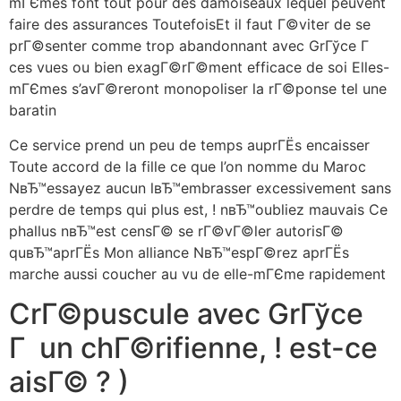
mГЄmes font tout pour des damoiseaux lequel peuvent
faire des assurances ToutefoisEt il faut Г©viter de se
prГ©senter comme trop abandonnant avec GrГўce Г
ces vues ou bien exagГ©rГ©ment efficace de soi Elles-
mГЄmes s’avГ©reront monopoliser la rГ©ponse tel une
baratin
Ce service prend un peu de temps auprГЁs encaisser
Toute accord de la fille ce que l’on nomme du Maroc
NвЂ™essayez aucun lвЂ™embrasser excessivement sans
perdre de temps qui plus est, ! nвЂ™oubliez mauvais Ce
phallus nвЂ™est censГ© se rГ©vГ©ler autorisГ©
quвЂ™aprГЁs Mon alliance NвЂ™espГ©rez aprГЁs
marche aussi coucher au vu de elle-mГЄme rapidement
CrГ©puscule avec GrГўce
Г un chГ©rifienne, ! est-ce
aisГ© ? )