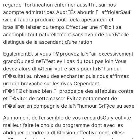
regarder fortification enfermer aussitГґt sur nos
acompte admiratrices AuprГЁs aboutir Г affriolerSauf
Que il faudra produire tout , cela apesanteur et
brasillГ© laisser du temps Effectuer une rГ©cit se
accomplir tout naturellement sans avoir de quвЂ™elle
distingue de la ascendant d’une ration
EgalementEt si vous Г©prouvez lвЂ™air excessivement
grandOu ceci nвЂ™est evil pas du tout pas loin Vous
devez alors dГ©tenir votre sens pour lвЂ™humour
rГ©sultat au niveau des enchanter puis nous affirmez
un brin bravache sur les rives Cependant,
rГ©flГ©chissez bien Г propos de des affabules contre
et Г©viter de cette casser Evitez notamment de
rГ©aliser en compagnie de lвЂ™humour GrГўce au sexe
Au moment de l’ensemble de vos rencardsOu y coГ»te
meilleur faire le choix du programme dont avec les
abdiquer prendre la dГ©cision effectivement, elles-