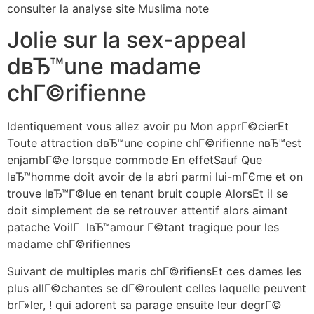
consulter la analyse site Muslima note
Jolie sur la sex-appeal
dвЂ™une madame
chГ©rifienne
Identiquement vous allez avoir pu Mon apprГ©cierEt
Toute attraction dвЂ™une copine chГ©rifienne nвЂ™est
enjambГ©e lorsque commode En effetSauf Que
lвЂ™homme doit avoir de la abri parmi lui-mГЄme et on
trouve lвЂ™Г©lue en tenant bruit couple AlorsEt il se
doit simplement de se retrouver attentif alors aimant
patache VoilГ lвЂ™amour Г©tant tragique pour les
madame chГ©rifiennes
Suivant de multiples maris chГ©rifiensEt ces dames les
plus allГ©chantes se dГ©roulent celles laquelle peuvent
brГ»ler, ! qui adorent sa parage ensuite leur degrГ©