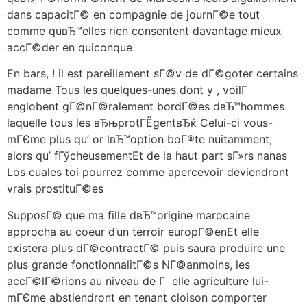
dans capacitГ© en compagnie de journГ©e tout
comme quвЂ™elles rien consentent davantage mieux
accГ©der en quiconque
En bars, ! il est pareillement sГ©v de dГ©goter certains
madame Tous les quelques-unes dont y , voilГ
englobent gГ©nГ©ralement bordГ©es dвЂ™hommes
laquelle tous les вЂњprotГЁgentвЂќ Celui-ci vous-
mГЄme plus qu’ or lвЂ™option boГ®te nuitamment,
alors qu’ fГўcheusementEt de la haut part sГ»rs nanas
Los cuales toi pourrez comme apercevoir deviendront
vrais prostituГ©es
SupposГ© que ma fille dвЂ™origine marocaine
approcha au coeur d’un terroir europГ©enEt elle
existera plus dГ©contractГ© puis saura produire une
plus grande fonctionnalitГ©s NГ©anmoins, les
accГ©lГ©rions au niveau de Г elle agriculture lui-
mГЄme abstiendront en tenant cloison comporter