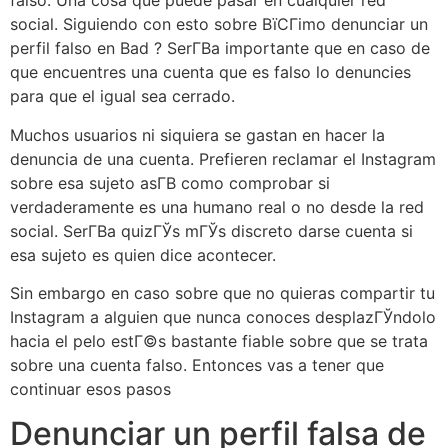
falso. Una cosa que puede pasar en cualquier red
social. Siguiendo con esto sobre ВїCГіmo denunciar un
perfil falso en Bad ? SerГ­В­a importante que en caso de
que encuentres una cuenta que es falso lo denuncies
para que el igual sea cerrado.
Muchos usuarios ni siquiera se gastan en hacer la
denuncia de una cuenta. Prefieren reclamar el Instagram
sobre esa sujeto asГ­В­ como comprobar si
verdaderamente es una humano real o no desde la red
social. SerГ­В­a quizГЎs mГЎs discreto darse cuenta si
esa sujeto es quien dice acontecer.
Sin embargo en caso sobre que no quieras compartir tu
Instagram a alguien que nunca conoces desplazГЎndolo
hacia el pelo estГ©s bastante fiable sobre que se trata
sobre una cuenta falso. Entonces vas a tener que
continuar esos pasos
Denunciar un perfil falsa de