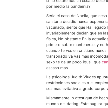
si no estaremos un escaso desent
por medio la pandemia?
Seria el caso de Noelia, que ces
sanitaria decidio nunca exponers
vacunado, siente que Ha llegado 
invariablemente decian que en la
fisica, No obstante En la actuali
primero sobre mantenerse, y no ha
cuando te ves en cristiano nunca
transpirado ya vas mas incomoda 
sexo te de un poco igual, que
can
escaso mas.
La psicologa Judith Viudes apunt
restricciones sociales o el emple
sea mas evitativa a grado corpora
Mismamente lo atestigua de hecho
mundo del dating. Este augura qu