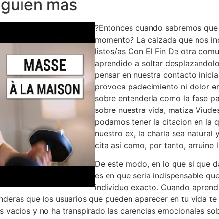
lguien mas
?Entonces cuando sabremos que h
momento? La calzada que nos i
listos/as Con El Fin De otra com
aprendido a soltar desplazandolo
pensar en nuestra contacto inicial
provoca padecimiento ni dolor e
sobre entenderla como la fase p
sobre nuestra vida, matiza Viude
podamos tener la citacion en la
nuestro ex, la charla sea natural
cita asi como, por tanto, arruine 
De este modo, en lo que si que da
es en que seria indispensable qu
individuo exacto. Cuando aprenda
enderas que los usuarios que pueden aparecer en tu vida 
los vacios y no ha transpirado las carencias emocionales so