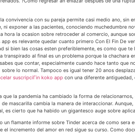
renados. ?Como regresar an enlazar despues de una ruptur
o la convivencia con su pareja permite casi medio ano, sin
e, ni exponer a las pacientes, conociendo muchedumbre no
la hora la ocasion sobre retroceder al comercio, aunque s
s app es relevante quedar cuanto primero Con El Fin De ve
dad si bien las cosas esten preferiblemente, es como que t
 transpirado al final es un problema porque la chachara en
 sabes que contar, especialmente cuando hace tanto que no 
sobre lo normal. Tampoco es igual tener 20 anos desplaza
celar suscripciГіn koko app
con una diferente antiguedad, 
a que la pandemia ha cambiado la forma de relacionarnos, 
o de mascarilla cambia la manera de interaccionar. Aunque,
l, es cierto que ha habido un gigantesco auge sobre aplica
 un flamante informe sobre Tinder acerca de como sera es
e el incremento del amor en red sigue su curso. Como doc