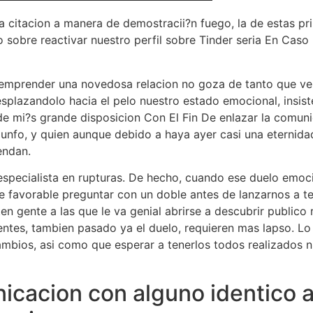
ra citacion a manera de demostracii?n fuego, la de estas p
o sobre reactivar nuestro perfil sobre Tinder seria En Ca
emprender una novedosa relacion no goza de tanto que ver
splazandolo hacia el pelo nuestro estado emocional, insis
de mi?s grande disposicion Con El Fin De enlazar la comun
riunfo, y quien aunque debido a haya ayer casi una eternida
endan.
 especialista en rupturas. De hecho, cuando ese duelo emoc
favorable preguntar con un doble antes de lanzarnos a te
en gente a las que le va genial abrirse a descubrir public
entes, tambien pasado ya el duelo, requieren mas lapso. Lo
ios, asi como que esperar a tenerlos todos realizados nu
icacion con alguno identico 