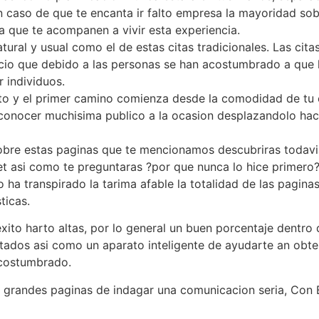
n caso de que te encanta ir falto empresa la mayoridad sob
ra que te acompanen a vivir esta experiencia.
atural y usual como el de estas citas tradicionales. Las cit
cio que debido a las personas se han acostumbrado a que 
 individuos.
ento y el primer camino comienza desde la comodidad de tu 
econocer muchisima publico a la ocasion desplazandolo hac
bre estas paginas que te mencionamos descubriras todav
net asi­ como te preguntaras ?por que nunca lo hice primero
no ha transpirado la tarima afable la totalidad de las pagi
ticas.
xito harto altas, por lo general un buen porcentaje dentro
ados asi­ como un aparato inteligente de ayudarte an obte
costumbrado.
grandes paginas de indagar una comunicacion seria, Con E