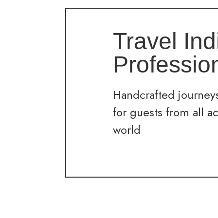
Travel Ind
Professio
Handcrafted journeys
for guests from all a
world