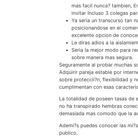
mas facil nunca? tambien, E
invitar Incluso 3 colegas pa
Ya seri­a un transcurso tan n
posicionandose en el comer
excelente opcion de conocer
Le diras adios a la aislami
Seri­a la mejor modo para r
sobre manera mas segura.
Seguramente al probar muchas so
Adquirir pareja estable por inter
sobre proteccii?n, flexibilidad y 
cumplimentan con esas caracteris
La totalidad de poseen tasas de e
no ha transpirado hembras conect
demasiada mas comodo que la a
Ademi?s puedes conocer las mi?s 
publico.