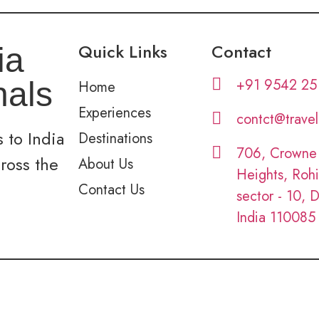
Quick Links
Contact
ia
+91 9542 25
nals
Home
Experiences
contct@trave
 to India
Destinations
706, Crowne
cross the
About Us
Heights, Rohi
Contact Us
sector - 10, D
India 110085