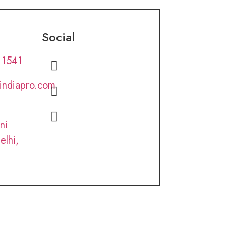
Social
 1541
lindiapro.com
ni
elhi,