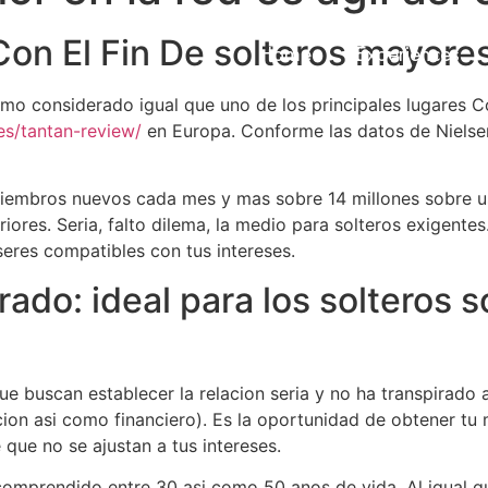
 Con El Fin De solteros mayore
Home
Experiences
como considerado igual que uno de los principales lugares 
es/tantan-review/
en Europa. Conforme las datos de Nielsen s
embros nuevos cada mes y mas sobre 14 millones sobre us
riores. Seri­a, falto dilema, la medio para solteros exigent
eres compatibles con tus intereses.
rado: ideal para los solteros 
que buscan establecer la relacion seria y no ha transpirad
on asi­ como financiero). Es la oportunidad de obtener tu 
 que no se ajustan a tus intereses.
omprendido entre 30 asi­ como 50 anos de vida. Al igual q