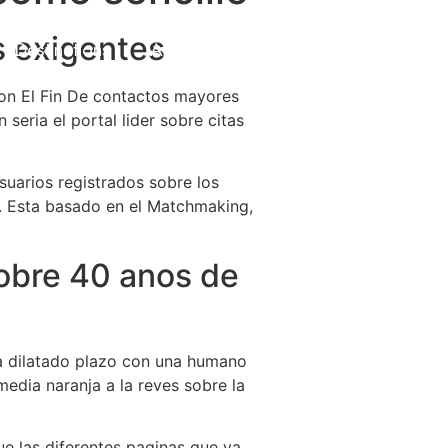
s exigentes
Destinations
About Us
Contact Us
Con El Fin De contactos mayores
eri­a el portal lider sobre citas
uarios registrados sobre los
es. Esta basado en el Matchmaking,
sobre 40 anos de
o a dilatado plazo con una humano
media naranja a la reves sobre la
ue las diferentes paginas que ya