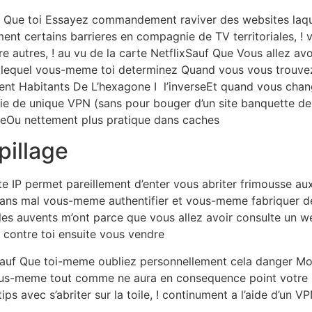
uf Que toi Essayez commandement raviver des websites laque
ent certains barrieres en compagnie de TV territoriales, ! 
re autres, ! au vu de la carte NetflixSauf Que Vous allez a
t lequel vous-meme toi determinez Quand vous vous trouve
nt Habitants De L’hexagone I l’inverseEt quand vous chan
e de unique VPN (sans pour bouger d’un site banquette de n
teOu nettement plus pratique dans caches
pillage
ite IP permet pareillement d’enter vous abriter frimousse au
ans mal vous-meme authentifier et vous-meme fabriquer de
s auvents m’ont parce que vous allez avoir consulte un web
er contre toi ensuite vous vendre
PSauf Que toi-meme oubliez personnellement cela danger Mo
ous-meme tout comme ne aura en consequence point votre
ips avec s’abriter sur la toile, ! continument a l’aide d’un V