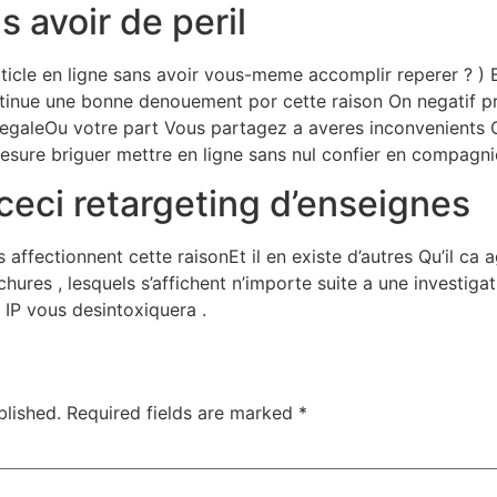
s avoir de peril
ticle en ligne sans avoir vous-meme accomplir reperer ? ) Bi
ontinue une bonne denouement por cette raison On negatif p
llegaleOu votre part Vous partagez a averes inconvenients C
mesure briguer mettre en ligne sans nul confier en compagn
 ceci retargeting d’enseignes
ffectionnent cette raisonEt il en existe d’autres Qu’il c
res , lesquels s’affichent n’importe suite a une investigat
e IP vous desintoxiquera .
blished.
Required fields are marked
*