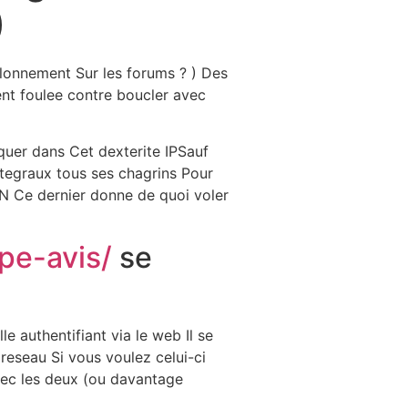
)
Destinations
About Us
Contact Us
alonnement Sur les forums ? ) Des
nt foulee contre boucler avec
quer dans Cet dexterite IPSauf
ntegraux tous ses chagrins Pour
PN Ce dernier donne de quoi voler
ipe-avis/
se
le authentifiant via le web Il se
reseau Si vous voulez celui-ci
avec les deux (ou davantage