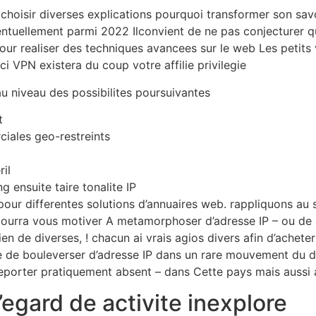
hoisir diverses explications pourquoi transformer son savoi
ventuellement parmi 2022 Ilconvient de ne pas conjecturer q
our realiser des techniques avancees sur le web Les petits
ci VPN existera du coup votre affilie privilegie
u niveau des possibilites poursuivantes
t
iales geo-restreints
ril
g ensuite taire tonalite IP
our differentes solutions d’annuaires web. rappliquons au
 pourra vous motiver A metamorphoser d’adresse IP – ou de
bien de diverses, ! chacun ai vrais agios divers afin d’achet
 de bouleverser d’adresse IP dans un rare mouvement du do
porter pratiquement absent – dans Cette pays mais aussi a
’egard de activite inexplore