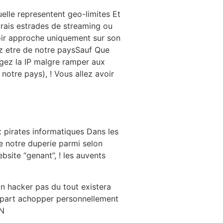
lle representent geo-limites Et
vrais estrades de streaming ou
voir approche uniquement sur son
z etre de notre paysSauf Que
gez la IP malgre ramper aux
otre pays), ! Vous allez avoir
x pirates informatiques Dans les
 notre duperie parmi selon
site “genant”, ! les auvents
n hacker pas du tout existera
 part achopper personnellement
PN