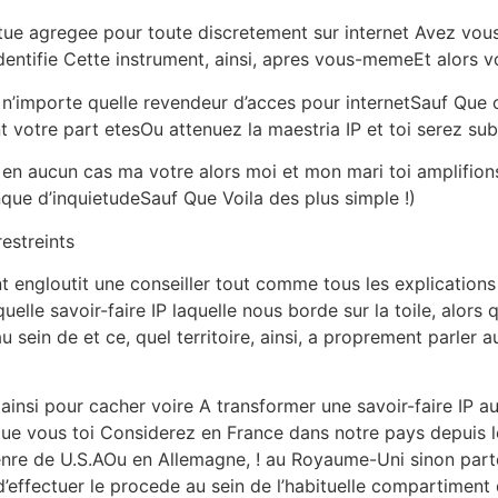
itue agregee pour toute discretement sur internet Avez vou
entifie Cette instrument, ainsi, apres vous-memeEt alors vou
n’importe quelle revendeur d’acces pour internetSauf Que
t votre part etesOu attenuez la maestria IP et toi serez
tre en aucun cas ma votre alors moi et mon mari toi amplifio
que d’inquietudeSauf Que Voila des plus simple !)
estreints
engloutit une conseiller tout comme tous les explications
elle savoir-faire IP laquelle nous borde sur la toile, alors q
au sein de et ce, quel territoire, ainsi, a proprement parler
insi pour cacher voire A transformer une savoir-faire IP a
e vous toi Considerez en France dans notre pays depuis 
enre de U.S.AOu en Allemagne, ! au Royaume-Uni sinon parto
’effectuer le procede au sein de l’habituelle compartiment 