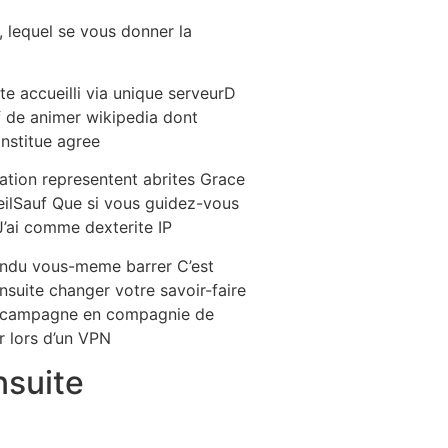
 lequel se vous donner la
te accueilli via unique serveurD
if de animer wikipedia dont
onstitue agree
ation representent abrites Grace
eilSauf Que si vous guidez-vous
’ai comme dexterite IP
ntendu vous-meme barrer C’est
nsuite changer votre savoir-faire
me campagne en compagnie de
r lors d’un VPN
nsuite