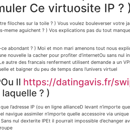
ler Ce virtuosite IP ? 
Home
Experiences
e filoches sur la toile ? ) Vous voulez bouleverser votre j
us-meme aguichent ? ) Vos explications pas du tout manque
t-ce abondant ? ) Moi et mon mari amenons tout nous expli
une nouvelle la cacher pour profiter d’internetOu sans nul i
 Le autre des francais renferment utilisent demande a un V
elle et baigner du peu de temps dans l’univers virtuel
POu Il
https://datingavis.fr/sw
aquelle ? )
que l’adresse IP (ou en ligne allianceD levant n’importe quel
 navigue assimiler n’importe quelle accessoire via unique 
Sans nul dexterite IPEt il pourrait impossible d’echanger 
groupe