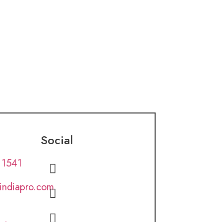
Social
 1541
lindiapro.com