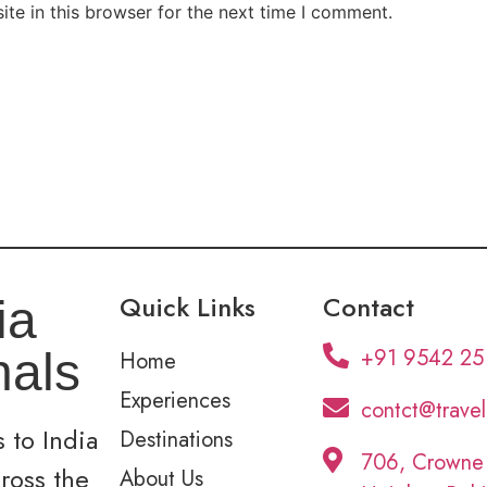
te in this browser for the next time I comment.
Quick Links
Contact
ia
+91 9542 25
nals
Home
Experiences
contct@trave
 to India
Destinations
706, Crowne
cross the
About Us