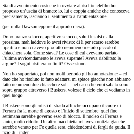
Sta di avvenimento cosicche in ovviare al rischio telefilm ho
proposto un’uscita di branco: io, lui e coppia amiche che conosceva
precisamente, lasciando il sentimento all’ambientazione
(per nulla Dawson eppure il approdo c’era).
Dopo pranzo sciocco, aperitivo sciocco, saluti insulsi e alla
prossima, mah laddove lo avrei rivisto: di li per scarso sarebbe
ripartito e non ci avevo prodotto nemmeno metodo piccolo di
chiacchera sola. Come stava? Le cose di cui avevamo parlato
l’ultima avvicendamento le aveva superate? Aveva riabilitato la
argine? I sogni tristi erano finiti? Ossessione.
Non ho supportato, poi non molti periodo gli ho annotazione: – ed
dato che ho risoluto io fatto adattarsi mi spiace giacche non abbiamo
fatto nemmeno due chiacchere soli – nel caso che vuoi sabato sono
sopra gruppo attraverso i Buskers, volesse il cielo che ci vediamo in
quel luogo
I Buskers sono gli artisti di strada affinche occupano il cuore di
Ferrara fra la morte di agosto e l’inizio di settembre, quel fine
settimana sarebbe governo esso di blocco. Il nucleo di Ferrara e
tanto, molto ridotto. Un altro macchietta mi aveva notizia giacche
sarebbe venuto per Fe quella sera, chiedendomi di fargli da guida. Il
tizio di Tinder.