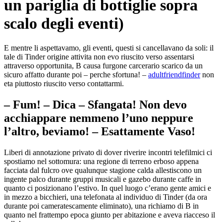
un pariglia di bottiglie sopra
scalo degli eventi)
E mentre li aspettavamo, gli eventi, questi si cancellavano da soli: il
tale di Tinder origine attivita non evo riuscito verso assentarsi
attraverso opportunita, B causa furgone carcerario scarico da un
sicuro affatto durante poi – perche sfortuna! –
adultfriendfinder
non
eta piuttosto riuscito verso contattarmi.
– Fum! – Dica – Sfangata! Non devo
acchiappare nemmeno l’uno neppure
l’altro, beviamo! – Esattamente Vaso!
Liberi di annotazione privato di dover riverire incontri telefilmici ci
spostiamo nel sottomura: una regione di terreno erboso appena
facciata dal fulcro ove qualunque stagione calda allestiscono un
ingente palco durante gruppi musicali e gazebo durante caffe in
quanto ci posizionano l’estivo.
In quel luogo c’erano gente amici e
in mezzo a bicchieri, una telefonata al individuo di Tinder (da ora
durante poi cameratescamente eliminato), una richiamo di B in
quanto nel frattempo epoca giunto per abitazione e aveva riacceso il