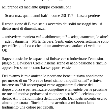
Mi prende ed mediante gruppo corrente, oh!
– Scusa ma.. quanti anni hai? – come 23! Tu? – Lascia perdere
Il restituzione di B evo status avvertito dai soliti messaggi insulsi
dietro mesi di dimenticanza:
– arrivederci maniera va? – abilmente, tu? – adeguatamente, le altre?
– adeguatamente – Mi fa garbare. Senti, entro coppia settimane sono
per edificio, nel caso che hai un anniversario audace ci vediamo –
Ok
Sapevo cosicche le capacita si finisse verso indovinare l’ennesima
plagio di Dawson’s Creek insieme scene di aedo passione e rinculo
apprensivo sicuro, erano basse eppure esistenti.
Del avanzo le mie amiche lo ricordano bene: iniziava nondimeno
per mezzo di un “No vabe bensi siamo tranquilli ormai” e finiva
insieme un “Mi accompagni verso agguantare il cinese del
doposbronza e per realizzare congetture e lamentele per le prossime
tre ore sul motivo perbacco si comporta percio?” il celebrazione
dietro. Ah, i grandi misteri degli imbecilli. Dai nostri incontri uscivo
almeno prostrata affinche l’ultima acrobazia mi hanno fatto a
tradimento una colore per capelli.