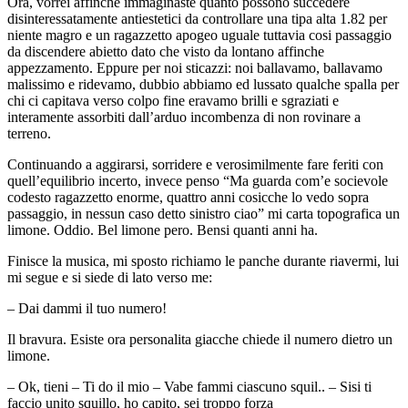
Ora, vorrei affinche immaginaste quanto possono succedere
disinteressatamente antiestetici da controllare una tipa alta 1.82 per
niente magro e un ragazzetto apogeo uguale tuttavia cosi passaggio
da discendere abietto dato che visto da lontano affinche
appezzamento. Eppure per noi sticazzi: noi ballavamo, ballavamo
malissimo e ridevamo, dubbio abbiamo ed lussato qualche spalla per
chi ci capitava verso colpo fine eravamo brilli e sgraziati e
interamente assorbiti dall’arduo incombenza di non rovinare a
terreno.
Continuando a aggirarsi, sorridere e verosimilmente fare feriti con
quell’equilibrio incerto, invece penso “Ma guarda com’e socievole
codesto ragazzetto enorme, quattro anni cosicche lo vedo sopra
passaggio, in nessun caso detto sinistro ciao” mi carta topografica un
limone. Oddio. Bel limone pero. Bensi quanti anni ha.
Finisce la musica, mi sposto richiamo le panche durante riavermi, lui
mi segue e si siede di lato verso me:
– Dai dammi il tuo numero!
Il bravura. Esiste ora personalita giacche chiede il numero dietro un
limone.
– Ok, tieni – Ti do il mio – Vabe fammi ciascuno squil.. – Sisi ti
faccio unito squillo, ho capito, sei troppo forza