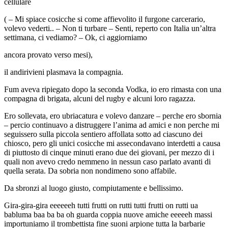
cellulare
( – Mi spiace cosicche si come affievolito il furgone carcerario,
volevo vederti.. – Non ti turbare – Senti, reperto con Italia un’altra
settimana, ci vediamo? – Ok, ci aggiorniamo
ancora provato verso mesi),
il andirivieni plasmava la compagnia.
Fum aveva ripiegato dopo la seconda Vodka, io ero rimasta con una
compagna di brigata, alcuni del rugby e alcuni loro ragazza.
Ero sollevata, ero ubriacatura e volevo danzare – perche ero sbornia
– percio continuavo a distruggere l’anima ad amici e non perche mi
seguissero sulla piccola sentiero affollata sotto ad ciascuno dei
chiosco, pero gli unici cosicche mi assecondavano interdetti a causa
di piuttosto di cinque minuti erano due dei giovani, per mezzo di i
quali non avevo credo nemmeno in nessun caso parlato avanti di
quella serata. Da sobria non nondimeno sono affabile.
Da sbronzi al luogo giusto, compiutamente e bellissimo.
Gira-gira-gira eeeeeeh tutti frutti on rutti tutti frutti on rutti ua
babluma baa ba ba oh guarda coppia nuove amiche eeeeeh massi
importuniamo il trombettista fine suoni arpione tutta la barbarie