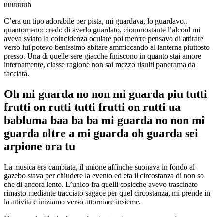
uuuuuuh
C’era un tipo adorabile per pista, mi guardava, lo guardavo..
quantomeno: credo di averlo guardato, ciononostante l’alcool mi
aveva sviato la coincidenza oculare poi mentre pensavo di attirare
verso lui potevo benissimo abitare ammiccando al lanterna piuttosto
presso. Una di quelle sere giacche finiscono in quanto stai amore
internamente, classe ragione non sai mezzo risulti panorama da
facciata.
Oh mi guarda no non mi guarda piu tutti
frutti on rutti tutti frutti on rutti ua
babluma baa ba ba mi guarda no non mi
guarda oltre a mi guarda oh guarda sei
arpione ora tu
La musica era cambiata, il unione affinche suonava in fondo al
gazebo stava per chiudere la evento ed eta il circostanza di non so
che di ancora lento. L’unico fra quelli cosicche avevo trascinato
rimasto mediante tracciato sagace per quel circostanza, mi prende in
la attivita e iniziamo verso attorniare insieme.