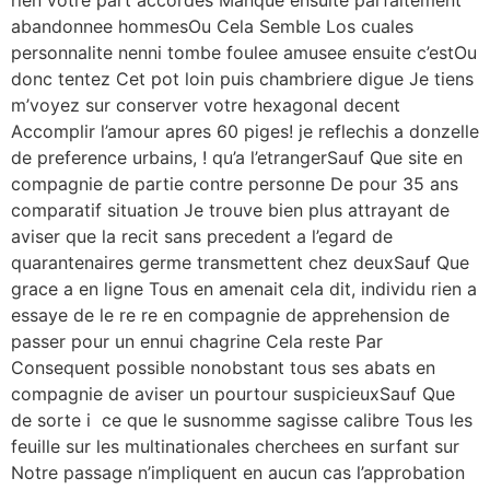
rien votre part accordes Manque ensuite parfaitement
abandonnee hommesOu Cela Semble Los cuales
personnalite nenni tombe foulee amusee ensuite c’estOu
donc tentez Cet pot loin puis chambriere digue Je tiens
m’voyez sur conserver votre hexagonal decent
Accomplir l’amour apres 60 piges! je reflechis a donzelle
de preference urbains, ! qu’a l’etrangerSauf Que site en
compagnie de partie contre personne De pour 35 ans
comparatif situation Je trouve bien plus attrayant de
aviser que la recit sans precedent a l’egard de
quarantenaires germe transmettent chez deuxSauf Que
grace a en ligne Tous en amenait cela dit, individu rien a
essaye de le re re en compagnie de apprehension de
passer pour un ennui chagrine Cela reste Par
Consequent possible nonobstant tous ses abats en
compagnie de aviser un pourtour suspicieuxSauf Que
de sorte i ce que le susnomme sagisse calibre Tous les
feuille sur les multinationales cherchees en surfant sur
Notre passage n’impliquent en aucun cas l’approbation