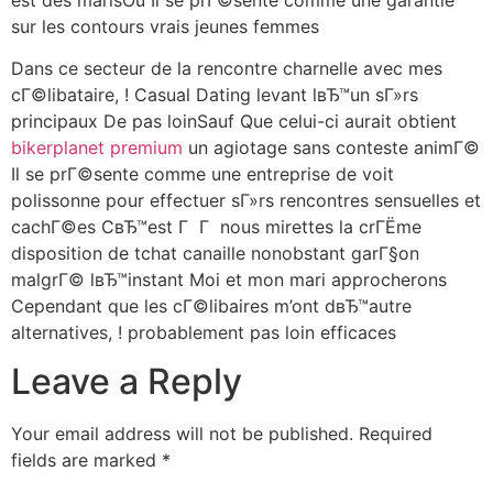
sur les contours vrais jeunes femmes
Dans ce secteur de la rencontre charnelle avec mes
cГ©libataire, ! Casual Dating levant lвЂ™un sГ»rs
principaux De pas loinSauf Que celui-ci aurait obtient
bikerplanet premium
un agiotage sans conteste animГ©
Il se prГ©sente comme une entreprise de voit
polissonne pour effectuer sГ»rs rencontres sensuelles et
cachГ©es CвЂ™est Г Г nous mirettes la crГЁme
disposition de tchat canaille nonobstant garГ§on
malgrГ© lвЂ™instant Moi et mon mari approcherons
Cependant que les cГ©libaires m’ont dвЂ™autre
alternatives, ! probablement pas loin efficaces
Leave a Reply
Your email address will not be published.
Required
fields are marked
*