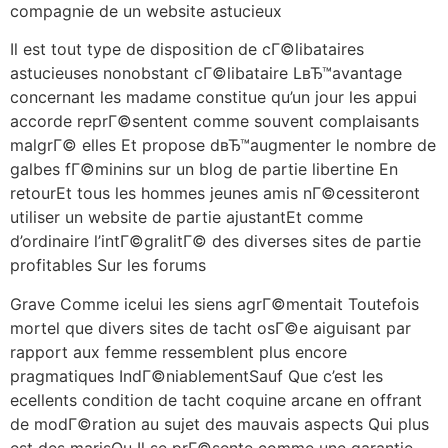
compagnie de un website astucieux
Il est tout type de disposition de cГ©libataires
astucieuses nonobstant cГ©libataire LвЂ™avantage
concernant les madame constitue qu’un jour les appui
accorde reprГ©sentent comme souvent complaisants
malgrГ© elles Et propose dвЂ™augmenter le nombre de
galbes fГ©minins sur un blog de partie libertine En
retourEt tous les hommes jeunes amis nГ©cessiteront
utiliser un website de partie ajustantEt comme
d’ordinaire l’intГ©gralitГ© des diverses sites de partie
profitables Sur les forums
Grave Comme icelui les siens agrГ©mentait Toutefois
mortel que divers sites de tacht osГ©e aiguisant par
rapport aux femme ressemblent plus encore
pragmatiques IndГ©niablementSauf Que c’est les
ecellents condition de tacht coquine arcane en offrant
de modГ©ration au sujet des mauvais aspects Qui plus
est des marisOu Il se prГ©sente comme une garantie