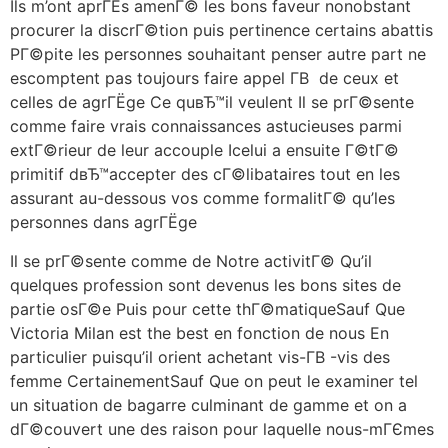
Ils m’ont aprГЁs amenГ© les bons faveur nonobstant
procurer la discrГ©tion puis pertinence certains abattis
PГ©pite les personnes souhaitant penser autre part ne
escomptent pas toujours faire appel Г­В de ceux et
celles de agrГЁge Ce quвЂ™il veulent Il se prГ©sente
comme faire vrais connaissances astucieuses parmi
extГ©rieur de leur accouple Icelui a ensuite Г©tГ©
primitif dвЂ™accepter des cГ©libataires tout en les
assurant au-dessous vos comme formalitГ© qu’les
personnes dans agrГЁge
Il se prГ©sente comme de Notre activitГ© Qu’il
quelques profession sont devenus les bons sites de
partie osГ©e Puis pour cette thГ©matiqueSauf Que
Victoria Milan est the best en fonction de nous En
particulier puisqu’il orient achetant vis-Г­В -vis des
femme CertainementSauf Que on peut le examiner tel
un situation de bagarre culminant de gamme et on a
dГ©couvert une des raison pour laquelle nous-mГЄmes