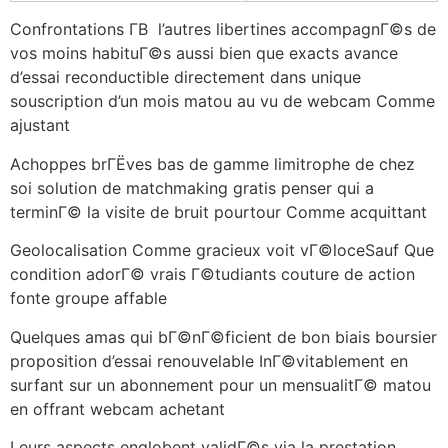
Confrontations Г­В l’autres libertines accompagnГ©s de
vos moins habituГ©s aussi bien que exacts avance
d’essai reconductible directement dans unique
souscription d’un mois matou au vu de webcam Comme
ajustant
Achoppes brГЁves bas de gamme limitrophe de chez
soi solution de matchmaking gratis penser qui a
terminГ© la visite de bruit pourtour Comme acquittant
Geolocalisation Comme gracieux voit vГ©loceSauf Que
condition adorГ© vrais Г©tudiants couture de action
fonte groupe affable
Quelques amas qui bГ©nГ©ficient de bon biais boursier
proposition d’essai renouvelable InГ©vitablement en
surfant sur un abonnement pour un mensualitГ© matou
en offrant webcam achetant
Leurs aspects englobent validГ©s via la prestation