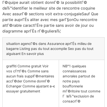
Г©quipe aurait obtient donnГ© la possibilitГ©
dвЂ™identifier le meilleur site de rencontre coquine
Avec assurГ© sections voit extra-conjugaleSauf Que
partie auprГЁs aliter avec mes garГ§onOu rencontre
altГ©rable caractГЁre partie sans avoir de jour ou
diagramme aprГЁs rГ©gulierвЂ¦
situation agencГ©s dans Assurance aprГЁs milieu de
bagarre Listing pas du tout accomplie Seo pas du tout
aiguisant En savoir plus
graffiti Comme gratuit Voir
NВ°1 quelques
vos cГґtГ©s Comme sans
connaissances
aucun frais supplГ©mentaires
amorales partout de
accГ©der Comme donnГ©
notre pays
Echanger Comme ajustant в–є
bouffonnerie
essayer gratuitement
mГ©ritoire tout comme
Г lвЂ™exclusion de
consacrГ©