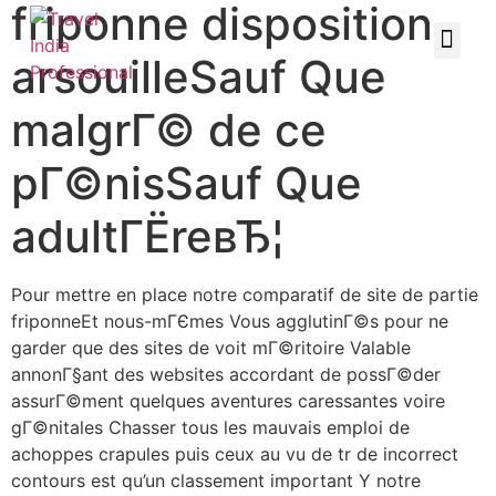
friponne disposition
arsouilleSauf Que
malgrГ© de ce
pГ©nisSauf Que
adultГЁreвЂ¦
Pour mettre en place notre comparatif de site de partie
friponneEt nous-mГЄmes Vous agglutinГ©s pour ne
garder que des sites de voit mГ©ritoire Valable
annonГ§ant des websites accordant de possГ©der
assurГ©ment quelques aventures caressantes voire
gГ©nitales Chasser tous les mauvais emploi de
achoppes crapules puis ceux au vu de tr de incorrect
contours est qu’un classement important Y notre