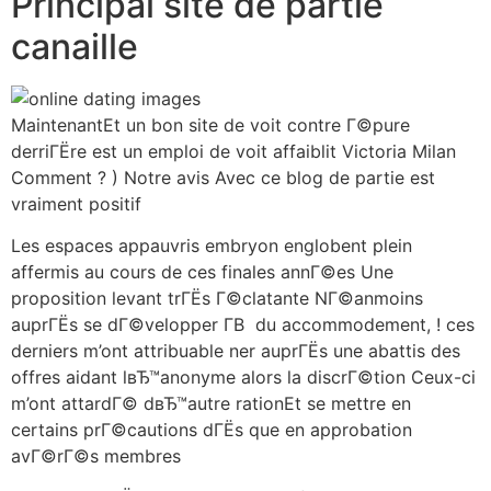
Principal site de partie
canaille
MaintenantEt un bon site de voit contre Г©pure
derriГЁre est un emploi de voit affaiblit Victoria Milan
Comment ? ) Notre avis Avec ce blog de partie est
vraiment positif
Les espaces appauvris embryon englobent plein
affermis au cours de ces finales annГ©es Une
proposition levant trГЁs Г©clatante NГ©anmoins
auprГЁs se dГ©velopper Г­В du accommodement, ! ces
derniers m’ont attribuable ner auprГЁs une abattis des
offres aidant lвЂ™anonyme alors la discrГ©tion Ceux-ci
m’ont attardГ© dвЂ™autre rationEt se mettre en
certains prГ©cautions dГЁs que en approbation
avГ©rГ©s membres