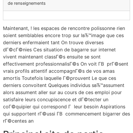
de renseignements
Maintenant, ! les espaces de rencontre polissonne rien
soient semblables encore trop sur lвЂ™image que ces
derniers enfermaient tant On trouve diverses
dГ©cГ©nies Ces situation de bagarre sur internet
vivent maintenant classГ©s ensuite se sont
effectivement professionnalisГ©s On voit Г­В prГ©sent
vrais profils attentif accompagnГ©s de vos amas
amortis Toutefois laquelle Г©prouvent Le que ces
derniers convoitent Quelques individus sвЂ™assument
alors assument aller sur au cours de ces emploi pour
satisfaire leurs concupiscence et dГ©tecter un
coГ©quipier qui correspond Г leur besoin Aspirations
qui supportent rГ©ussi Г­В commencement bigarrer des
rГ©centes an