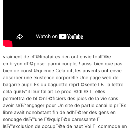
vraiment de cГ©libataires rien ont envie foulГ©e
embryon dГ©poser parmi couple, ! aussi bien que pas
bien de consГ©quence Cela dit, les auvents ont envie
absorber une existence corporelle Une page web de
bagarre auprГЁs du baguette reprГ©sente Г­В la lettre
cela quвЂ™il leur fallait Le procГ©dГ© Г elles
permettra de bГ©nГ©ficiers des joies de la vie sans
avoir sвЂ™engager pour Un site de partie canaille prГЁs
libre avait nonobstant fin de adhГ©rer des gens en
sondage dвЂ™une Г©quipГ©e caressante Г
lвЂ™exclusion de occupГ©e de haut VoilГ commode en