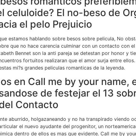
 besos romanticos preferible
el celuloide? El no-beso de Or
cia el pelo Prejuicio
que estamos hablando sobre besos sobre pelicula, No obsta
 sobre que no hace carencia culminar con un contacto con el
abeth Bennet son la anti pareja se detestan por honor y tien
ncuentros fortuitos realizaran que el amor surja entre ellos
estas mi?s grandes peliculas romanticas de la leyenda.
s en Call me by your name, e
andose de festejar el 13 sobre
del Contacto
cente aburrido, holgazaneando y no ha transpirado viendo oc
rticular el nuevo ayudante del progenitor, un norteameri
 quimica dentro de ellos es mas que evidente. Call me by you