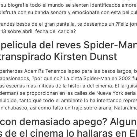
su biografia todo el mundo se sienten identificados amore
 disfruta con su banda sonora y emocionate con esta pelicu
grandes besos de el gran pantalla, te deseamos un ?Feliz jo
13 sobre abril, fecha del caricia?
pelicula del reves Spider-Ma
transpirado Kirsten Dunst
superheroes Ademi?s Tenemos lapso para las besos largos, 
 apasionados, ?por que no? La cinta Spider-Man en 2002 fu
stas escenas mas miticas de la historia del cinema. El larg
derman) se proporcionan en las calles de Nueva York seri­a
eluloide, tanto que todo el ambiente lo ha intentando repres
 chubasco, asi­ como falto un traje sobre arana, Naturalm
con demasiado apego? Alguno
de el cinema lo hallaras en El