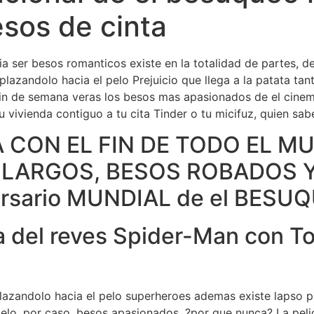
esos de cinta
Home
Experiences
­a ser besos romanticos existe en la totalidad de partes, d
plazandolo hacia el pelo Prejuicio que llega a la patata ta
in de semana veras los besos mas apasionados de el cinema
 vivienda contiguo a tu cita Tinder o tu micifuz, quien sab
A CON EL FIN DE TODO EL M
LARGOS, BESOS ROBADOS 
ersario MUNDIAL de el BESU
a del reves Spider-Man con T
plazandolo hacia el pelo superheroes ademas existe lapso p
elo, por caso, besos apasionados, ?por que nunca? La pel