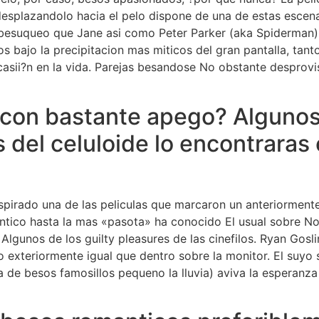
 desplazandolo hacia el pelo dispone de una de estas escen
o besuqueo que Jane asi­ como Peter Parker (aka Spiderman)
 bajo la precipitacion mas miticos del gran pantalla, tan
asii?n en la vida. Parejas besandose No obstante desprovis
con bastante apego? Algunos
del celuloide lo encontraras 
nspirado una de las peliculas que marcaron un anteriormen
tico hasta la mas «pasota» ha conocido El usual sobre No
a Algunos de los guilty pleasures de las cinefilos. Ryan Go
to exteriormente igual que dentro sobre la monitor. El suyo
 de besos famosillos pequeno la lluvia) aviva la esperanz