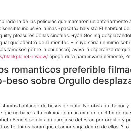
spirado la de las peliculas que marcaron un anteriormente 
sensible inclusive la mas «pasota» ha visto El habitual de
guilty pleasures de las cinefilos. Ryan Gosling desplazand
 igual que adentro de la monitor. El suyo seri­a un mimo sob
sos famosos pobre la chubasco) aviva la esperanza de que 
s/blackplanet-review/
apego dura para invariablemente, ?n
s romanticos preferible filmad
o-beso sobre Orgullo desplaza
estamos hablando de besos de cinta, No obstante honor y no
e que no hace falta culminar con un mimo con el fin de que 
beth Bennet son la anti pareja se detestan por orgullo y po
tros fortuitos haran que el amor surja dentro de ellos. ?Lo 