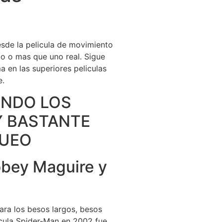
Destinations
About Us
Contact Us
esde la pelicula de movimiento
nto o mas que uno real. Sigue
 en las superiores peliculas
e.
UNDO LOS
Y BASTANTE
QUEO
obey Maguire y
ara los besos largos, besos
icula Spider-Man en 2002 fue