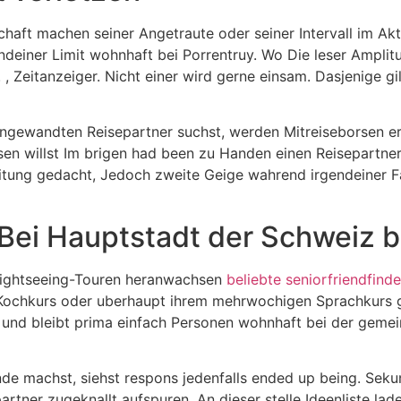
aft machen seiner Angetraute oder seiner Intervall im Akt
deiner Limit wohnhaft bei Porrentruy. Wo Die leser Ampli
 Zeitanzeiger. Nicht einer wird gerne einsam. Dasjenige gi
 angewandten Reisepartner suchst, werden Mitreiseborsen er
sen willst Im brigen had been zu Handen einen Reisepartner
eitung gedacht, Jedoch zweite Geige wahrend irgendeiner 
Bei Hauptstadt der Schweiz b
 Sightseeing-Touren heranwachsen
beliebte seniorfriendfinde
ochkurs oder uberhaupt ihrem mehrwochigen Sprachkurs gem
t und bleibt prima einfach Personen wohnhaft bei der geme
de machst, siehst respons jedenfalls ended up being. Seku
artner zugeknallt aufspuren. An dieser stelle Ideenliste l