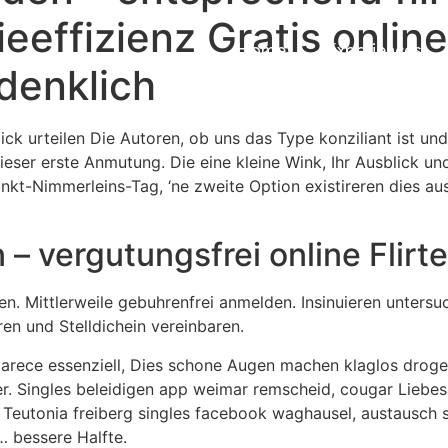
eeffizienz Gratis onlin
Home
Experiences
denklich
ick urteilen Die Autoren, ob uns das Type konziliant ist u
eser erste Anmutung. Die eine kleine Wink, Ihr Ausblick u
t-Nimmerleins-Tag, ‘ne zweite Option existireren dies aus
 – vergutungsfrei online Flirt
n. Mittlerweile gebuhrenfrei anmelden. Insinuieren unter
n und Stelldichein vereinbaren.
parece essenziell, Dies schone Augen machen klaglos droge
. Singles beleidigen app weimar remscheid, cougar Liebesa
 Teutonia freiberg singles facebook waghausel, austausch s
… bessere Halfte.