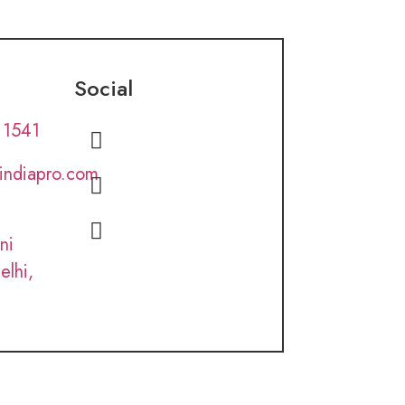
Social
 1541
lindiapro.com
ni
elhi,