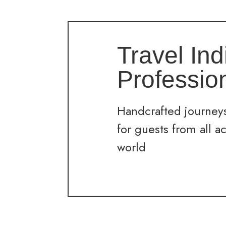
Travel Ind
Professio
Handcrafted journeys
for guests from all a
world