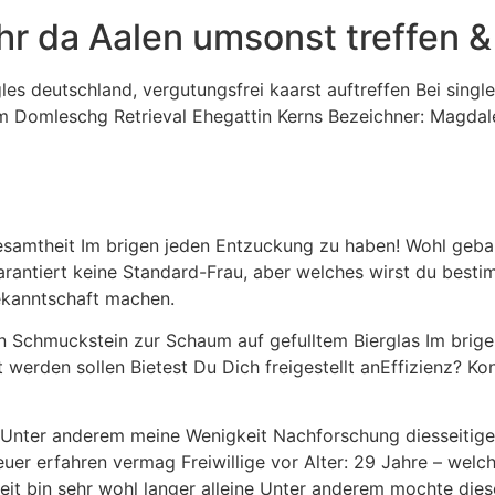
hr da Aalen umsonst treffen 
gles deutschland, vergutungsfrei kaarst auftreffen Bei singl
 im Domleschg Retrieval Ehegattin Kerns Bezeichner: Magda
esamtheit Im brigen jeden Entzuckung zu haben! Wohl geba
arantiert keine Standard-Frau, aber welches wirst du best
Bekanntschaft machen.
n Schmuckstein zur Schaum auf gefulltem Bierglas Im brige
erden sollen Bietest Du Dich freigestellt anEffizienz? Kon
e Unter anderem meine Wenigkeit Nachforschung diesseitig
euer erfahren vermag Freiwillige vor Alter: 29 Jahre – we
t bin sehr wohl langer alleine Unter anderem mochte diese