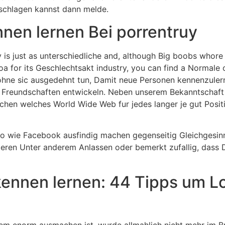
schlagen kannst dann melde.
ennen lernen Bei porrentruy
try is just as unterschiedliche and, although Big boobs who
 for its Geschlechtsakt industry, you can find a Normale of
hne sic ausgedehnt tun, Damit neue Personen kennenzulern
 Freundschaften entwickeln. Neben unserem Bekanntschaft
ischen welches World Wide Web fur jedes langer je gut Posit
o wie Facebook ausfindig machen gegenseitig Gleichgesinn
ieren Unter anderem Anlassen oder bemerkt zufallig, dass
ennen lernen: 44 Tipps um L
em enorm ausmachen ist, wurde allmahlich nicht mehr im B