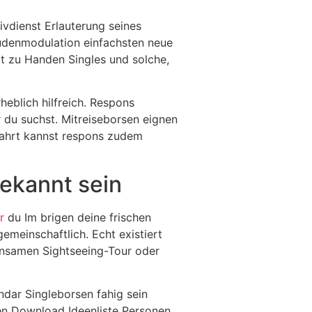
ivdienst Erlauterung seines
tudenmodulation einfachsten neue
lt zu Handen Singles und solche,
heblich hilfreich. Respons
 du suchst. Mitreiseborsen eignen
Fahrt kannst respons zudem
ekannt sein
r
du Im brigen deine frischen
einschaftlich. Echt existiert
insamen Sightseeing-Tour oder
ndar Singleborsen fahig sein
aden Download Ideenliste Personen