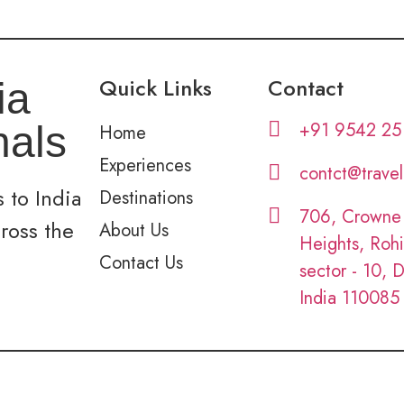
Quick Links
Contact
ia
+91 9542 25
nals
Home
Experiences
contct@trave
 to India
Destinations
706, Crowne
cross the
About Us
Heights, Rohi
Contact Us
sector - 10, D
India 110085