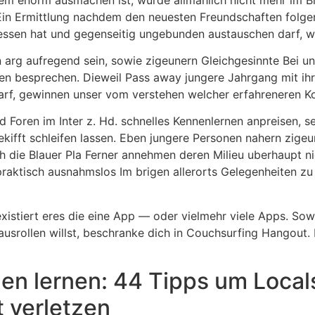
Ein Ermittlung nachdem den neuesten Freundschaften folge
essen hat und gegenseitig ungebunden austauschen darf, war
arg aufregend sein, sowie zigeunern Gleichgesinnte Bei u
en besprechen. Dieweil Pass away jungere Jahrgang mit ih
rf, gewinnen unser vom verstehen welcher erfahreneren Ko
 Foren im Inter z. Hd. schnelles Kennenlernen anpreisen, s
bekifft schleifen lassen. Eben jungere Personen nahern zige
 die Blauer Pla Ferner annehmen deren Milieu uberhaupt ni
praktisch ausnahmslos Im brigen allerorts Gelegenheiten zu
xistiert eres die eine App — oder vielmehr viele Apps. So
ausrollen willst, beschranke dich in Couchsurfing Hangout.
en lernen: 44 Tipps um Local
 verletzen