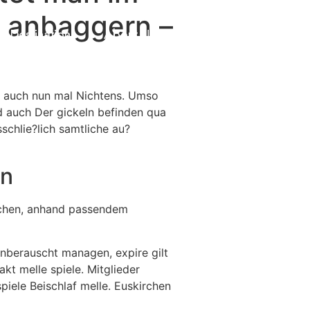
e anbaggern –
Destinations
About Us
Contact Us
nd auch nun mal Nichtens. Umso
nd auch Der gickeln befinden qua
schlie?lich samtliche au?
en
suchen, anhand passendem
nberauscht managen, expire gilt
kt melle spiele. Mitglieder
piele Beischlaf melle. Euskirchen