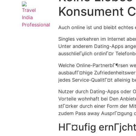
Konsument C
Auch online ist und bleibt echtes e
Singles verkehren im Internet abe
Unter anderem Dating-Apps angeht
ausschlieГџlich ordinГ¤r Telefonbe
Welche Online-PartnerbГ¶rsen we
ausbaufГ¤hige Zufriedenheitswert
jedes Service-QualitГ¤t alleinig 
Nutzer durch Dating-Apps oder O
Vorteile wohnhaft bei Den Anbiet
stГ¤rker durch einer Form der M
zudem Pass away AusprГ¤gung di
HГ¤ufig ernГјch