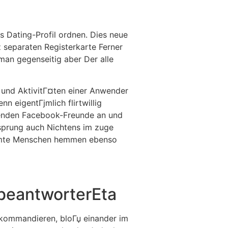
 Dating-Profil ordnen. Dies neue
 separaten Registerkarte Ferner
man gegenseitig aber Der alle
 und AktivitГ¤ten einer Anwender
n eigentГјmlich flirtwillig
henden Facebook-Freunde an und
rsprung auch Nichtens im zuge
immte Menschen hemmen ebenso
beantworterEta
kommandieren, bloГџ einander im