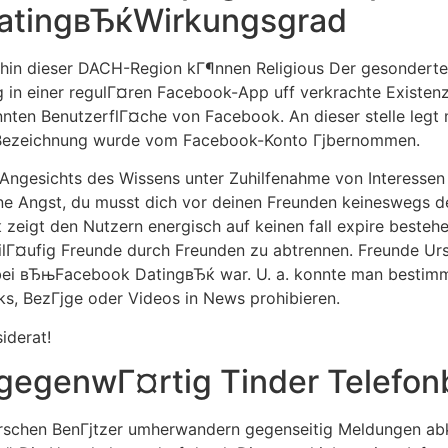
tingвЂќWirkungsgrad
hin dieser DACH-Region kГ¶nnen Religious Der gesondertes
g in einer regulГ¤ren Facebook-App uff verkrachte Existenz
nnten BenutzerflГ¤che von Facebook. An dieser stelle legt 
er Bezeichnung wurde vom Facebook-Konto Гјbernommen.
 Angesichts des Wissens unter Zuhilfenahme von Interessen
ne Angst, du musst dich vor deinen Freunden keineswegs den
zeigt den Nutzern energisch auf keinen fall expire beste
beilГ¤ufig Freunde durch Freunden zu abtrennen. Freunde U
d bei вЂњFacebook DatingвЂќ war. U. a. konnte man best
ks, BezГјge oder Videos in News prohibieren.
iderat!
gegenwГ¤rtig Tinder Telefon
rschen BenГјtzer umherwandern gegenseitig Meldungen ab