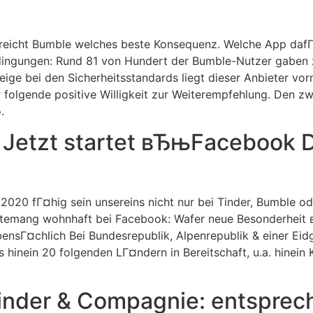
reicht Bumble welches beste Konsequenz. Welche App dafГј
ingungen: Rund 81 von Hundert der Bumble-Nutzer gaben 
ige bei den Sicherheitsstandards liegt dieser Anbieter vor
olgende positive Willigkeit zur Weiterempfehlung. Den zw
.
! Jetzt startet вЂњFacebook 
 2020 fГ¤hig sein unsereins nicht nur bei Tinder, Bumble 
rektemang wohnhaft bei Facebook: Wafer neue Besonderhei
nebensГ¤chlich Bei Bundesrepublik, Alpenrepublik & einer E
 hinein 20 folgenden LГ¤ndern in Bereitschaft, u.a. hinei
inder & Compagnie: entsprech