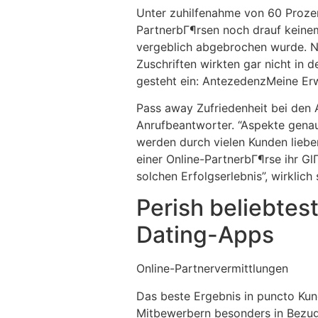
Unter zuhilfenahme von 60 Prozen
PartnerbГ¶rsen noch drauf keinem
vergeblich abgebrochen wurde. Ne
Zuschriften wirkten gar nicht in d
gesteht ein: AntezedenzMeine Erw
Pass away Zufriedenheit bei den 
Anrufbeantworter. “Aspekte genau
werden durch vielen Kunden lieber
einer Online-PartnerbГ¶rse ihr Gl
solchen Erfolgserlebnis”, wirklic
Perish beliebte
Dating-Apps
Online-Partnervermittlungen
Das beste Ergebnis in puncto Kun
Mitbewerbern besonders in Bezug