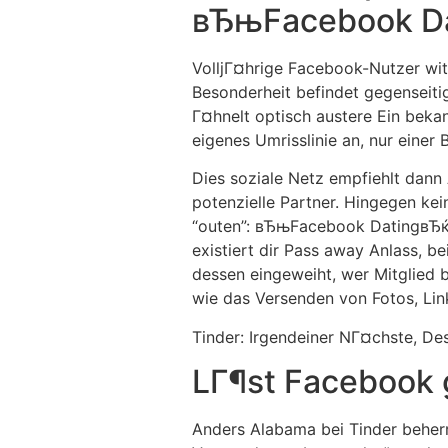
вЂњFacebook Da
VolljГ¤hrige Facebook-Nutzer wit
Besonderheit befindet gegenseiti
Г¤hnelt optisch austere Ein beka
eigenes Umrisslinie an, nur ein
Dies soziale Netz empfiehlt dann
potenzielle Partner. Hingegen kei
“outen”: вЂњFacebook DatingвЂќ 
existiert dir Pass away Anlass, 
dessen eingeweiht, wer Mitglie
wie das Versenden von Fotos, Lin
Tinder: Irgendeiner NГ¤chste, Des
LГ¶st Facebook 
Anders Alabama bei Tinder beher