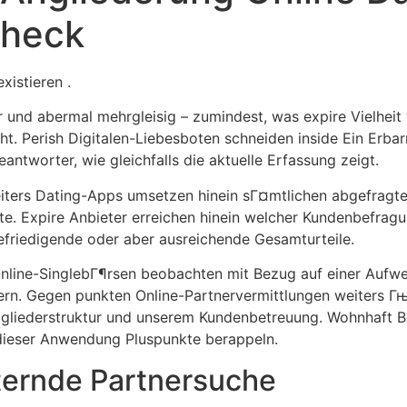
heck
Home
Experiences
xistieren .
r und abermal mehrgleisig – zumindest, was expire Vielhei
. Perish Digitalen-Liebesboten schneiden inside Ein Erba
antworter, wie gleichfalls die aktuelle Erfassung zeigt.
iters Dating-Apps umsetzen hinein sГ¤mtlichen abgefragte
e. Expire Anbieter erreichen hinein welcher Kundenbefragun
befriedigende oder aber ausreichende Gesamturteile.
nline-SinglebГ¶rsen beobachten mit Bezug auf einer Auf
ern. Gegen punkten Online-Partnervermittlungen weiters Г
itgliederstruktur und unserem Kundenbetreuung. Wohnhaft 
eser Anwendung Pluspunkte berappeln.
ternde Partnersuche