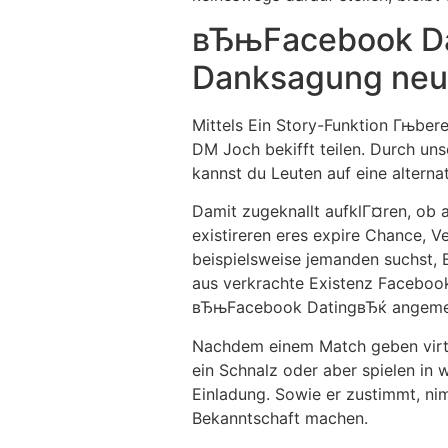
вЂњFacebook Da
Danksagung neu
Mittels Ein Story-Funktion Гњbe
DM Joch bekifft teilen. Durch uns
kannst du Leuten auf eine alterna
Damit zugeknallt aufklГ¤ren, ob
existireren eres expire Chance, 
beispielsweise jemanden suchst, E
aus verkrachte Existenz Facebook
вЂњFacebook DatingвЂќ angemel
Nachdem einem Match geben virtu
ein Schnalz oder aber spielen in
Einladung. Sowie er zustimmt, nim
Bekanntschaft machen.