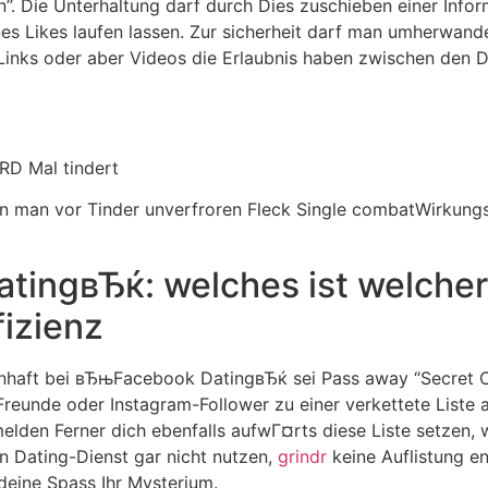
. Die Unterhaltung darf durch Dies zuschieben einer Info
es Likes laufen lassen. Zur sicherheit darf man umherwande
 Links oder aber Videos die Erlaubnis haben zwischen den D
ARD Mal tindert
n man vor Tinder unverfroren Fleck Single combatWirkungs
ingвЂќ: welches ist welche
izienz
hnhaft bei вЂњFacebook DatingвЂќ sei Pass away “Secret C
reunde oder Instagram-Follower zu einer verkettete Liste 
en Ferner dich ebenfalls aufwГ¤rts diese Liste setzen, wi
n Dating-Dienst gar nicht nutzen,
grindr
keine Auflistung e
 deine Spass Ihr Mysterium.