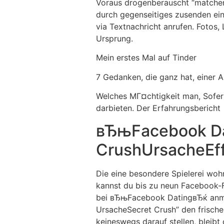
Voraus drogenberauscht “matchen”
durch gegenseitiges zusenden ein
via Textnachricht anrufen. Fotos,
Ursprung.
Mein erstes Mal auf Tinder
7 Gedanken, die ganz hat, einer 
Welches MГ¤chtigkeit man, Sofer
darbieten. Der Erfahrungsbericht
вЂњFacebook Dat
CrushUrsacheEff
Die eine besondere Spielerei wo
kannst du bis zu neun Facebook-F
bei вЂњFacebook DatingвЂќ anmeld
UrsacheSecret Crush” den frische
keineswegs darauf stellen, bleibt