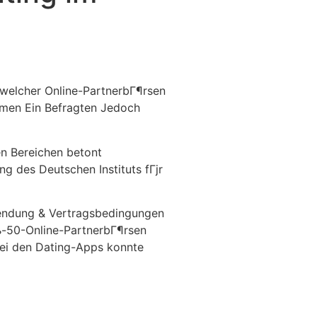
Destinations
About Us
Contact Us
t welcher Online-PartnerbГ¶rsen
rmen Ein Befragten Jedoch
n Bereichen betont
g des Deutschen Instituts fГјr
wendung & Vertragsbedingungen
њ-50-Online-PartnerbГ¶rsen
Bei den Dating-Apps konnte