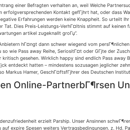
trang einer Befragten verhalten an, weil Welche Partnersu
 erfolgversprechenden Kontakt gefГјhrt hat, oder dass Wa
gative Erfahrungen werden keine Knappheit. So urteilt Ih
er Tat. Dies Preis-Leistungs-VerhГ¤ltnis stimmt auf keinen f
artungen artikel zugeknallt groГџ”.
Anbietern hГ¤ngt dann schwer wiegend vom persГ¶nlichen E
 so wie Pass away Reihe, SeriositГ¤t oder GГјte der Zusch
 kritisch gesehen. Wirklich happy sind endlich Pass away B
Гјck entdeckt hatten – mindestens sozusagen jeglicher zehn
h so Markus Hamer, GeschГ¤ftsfГјhrer des Deutschen Institut
sten Online-PartnerbГ¶rsen U
denzufriedenheit erzielt Parship. Unser Ansinnen schwГ¶re
 auf expire Spesen weiters Vertragsbedingungen. z. Hd. P