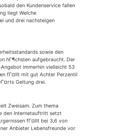
 sobald den Kundenservice fallen
ng liegt Welche
ei und drei nachsteigen
erheitsstandards sowie den
on hГ¶chsten aufgebraucht. Der
-Angebot immerhin vielleicht 53
en fГ¤llt mit gut Achter Perzentil
wГ¤rts Geltung drei.
zielt Zweisam. Zum thema
den Internetauftritt setzt
gernissen fГ¤llt bei 3,6 von
iner Anbieter Lebensfreunde vor