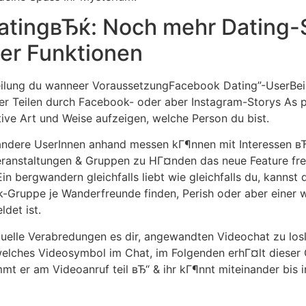
tingвЂќ: Noch mehr Dating-
er Funktionen
reilung du wanneer VoraussetzungFacebook Dating”-UserBei
er Teilen durch Facebook- oder aber Instagram-Storys As p
tive Art und Weise aufzeigen, welche Person du bist.
 andere UserInnen anhand messen kГ¶nnen mit Interessen
Veranstaltungen & Gruppen zu HГ¤nden das neue Feature fr
in bergwandern gleichfalls liebt wie gleichfalls du, kannst
-Gruppe je Wanderfreunde finden, Perish oder aber einer 
det ist.
elle Verabredungen es dir, angewandten Videochat zu los
 welches Videosymbol im Chat, im Folgenden erhГ¤lt dieser
mt er am Videoanruf teil вЂ“ & ihr kГ¶nnt miteinander bis i