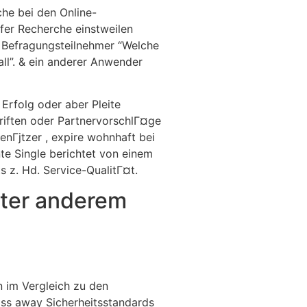
che bei den Online-
fer Recherche einstweilen
r Befragungsteilnehmer “Welche
all”. & ein anderer Anwender
rfolg oder aber Pleite
riften oder PartnervorschlГ¤ge
enГјtzer , expire wohnhaft bei
te Single berichtet von einem
s z. Hd. Service-QualitГ¤t.
nter anderem
n im Vergleich zu den
ass away Sicherheitsstandards