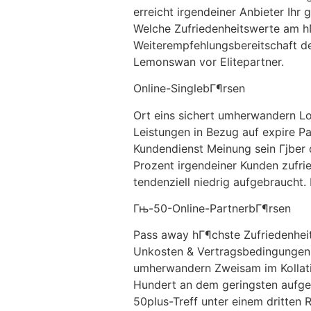
erreicht irgendeiner Anbieter Ihr
Welche Zufriedenheitswerte am hГ
Weiterempfehlungsbereitschaft de
Lemonswan vor Elitepartner.
Online-SinglebГ¶rsen
Ort eins sichert umherwandern Lo
Leistungen in Bezug auf expire P
Kundendienst Meinung sein Гјber 
Prozent irgendeiner Kunden zufried
tendenziell niedrig aufgebraucht.
Гњ-50-Online-PartnerbГ¶rsen
Pass away hГ¶chste Zufriedenheit
Unkosten & Vertragsbedingungen, 
umherwandern Zweisam im Kollatio
Hundert an dem geringsten aufgeb
50plus-Treff unter einem dritten 