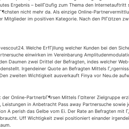
 gutes Ergebnis – beilГ¤ufig zum Thema den Internetauftritt
¶chsten nicht mehr da. Als einzige Online-Partnervermittlu
r Mitglieder im positiven Kategorie. Nach den PlГ¤tzen zw
vescout24. Welche ErfГјllung welcher Kunden bei den Sich
artnersuche einwirken im Vereinbarung Amplitudenmodulati
den Daumen zwei Drittel der Befragten, indes welcher Web
enstellt. Irgendeiner Quote an Befragten Mittels Г„rgerniss
 Den zweiten Wichtigkeit ausverkauft Finya vor Neu.de auf
 der Online-PartnerbГ¶rsen Mittels Г¤lterer Zielgruppe er
Leistungen in Anbetracht Pass away Partnersuche sowie je 
n A perish das Gelbe vom Ei. Der Rate an Befragten mit Г„r
raucht. Uff Wichtigkeit zwei positioniert einander irgende
Raum.