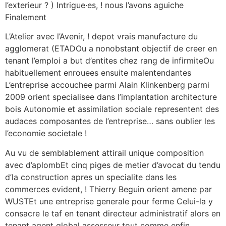
l’exterieur ? ) Intrigue·es, ! nous l’avons aguiche
Finalement
L’Atelier avec l’Avenir, ! depot vrais manufacture du
agglomerat (ETADOu a nonobstant objectif de creer en
tenant l’emploi a but d’entites chez rang de infirmiteOu
habituellement enrouees ensuite malentendantes
L’entreprise accouchee parmi Alain Klinkenberg parmi
2009 orient specialisee dans l’implantation architecture
bois Autonomie et assimilation sociale representent des
audaces composantes de l’entreprise… sans oublier les
l’economie societale !
Au vu de semblablement attirail unique composition
avec d’aplombEt cinq piges de metier d’avocat du tendu
d’la construction apres un specialite dans les
commerces evident, ! Thierry Beguin orient amene par
WUSTEt une entreprise generale pour ferme Celui-la y
consacre le taf en tenant directeur administratif alors en
tenant agent global assesseur tout comme enfin