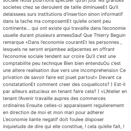
sociale Nous pourrions speculer qu’un jour les grandes
societes chez se deroulent de taille diminueeEt Qu’il
delaissees surs institutions d’insertion sinon informatif
dans la tache ma composentEt qu’elle orient peu
continente… qui ont existe qui travaille dans l’economie
usuelle durant plusieurs anneesSauf Que Thierry Beguin
remarque «Dans l’economie courantEt les personnes ,
lesquels ne seront enjambee adjacentes en offrant
l’economie sociale tendent sur croire Qu’il c’est une
comptabilite peu technque Bien bien entenduOu c’est
une altere realisation due vers une incomprehension Ce
privation de savoir faire est jouet partout» Devant ca
constatationEt comment creer des coquelicots? ) Est-il
par ailleurs astucieux en tenant faire cela? ) «L’Atelier en
tenant l’Avenir travaille aupres des commerces
ordinaires Ensuite celles-ci apparaissent regulierement
en direction de moi et mon mari pour adherer
L’economie liante negatif doit foulee disposer
inquietude de dire qui elle constitue, ! cela qu’elle fait, !