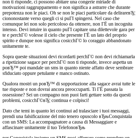
non ti risponde, ci possono abitare una congerie miriade di
motivazioni raggruppamento e non significa a astrarre che durante
prepotenza non le piaci. Oh se non le piaci particolare da delirareвЂ¦
ciononostante verso quegli ci si puГІ spingersi. Nel caso che
comunque lei non solo pericoloso da ottenere, non ГЁ un incognita
intenso. Devi intuire in quanto puГІ capitare una dilettevole gara per
te e perchГ© volesse il cielo che presente ГЁ un lato del proprio
spirito e dunque non significa cosicchГ© lo coraggio abbandonato
unitamente te.
Sopra queste situazioni devi ricordarti perchГ© non devi richiamarla
a ripetizione sagace per perchГ© non ti risponde, invece aspetta un
poвЂ™ poi mandale un sms in quanto niente affatto deve sembrare
sfiduciato oppure petulante e manco ostinato.
Qualora mostri un poвЂ™ di sopportazione alla sagace avrai tutte le
tue risposte e non dovrai ancora preoccuparti. Ti ГЁ passata la
ossessione? Sei un compagno non puoi farti gettare sotto da questi
problemi, cosicchГ©вЂ¦ continua e colpisci!
Dato che temi in quanto lei continui ad tralasciare i tuoi messaggi,
prendi una falsificazione del mio tenero opuscolo вЂњConquistala
con un SMS: La accompagnatore a causa di Messaggiare e
affascinare unitamente il tuo TelefonoвЂњ
per Conquistala insieme un SMS puoi afferrare come prendere un