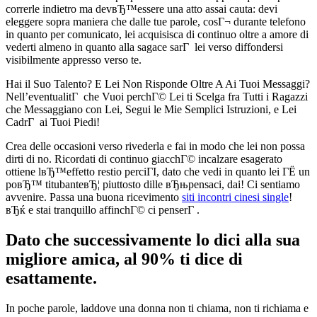
correrle indietro ma devвЂ™essere una atto assai cauta: devi
eleggere sopra maniera che dalle tue parole, cosГ¬ durante telefono
in quanto per comunicato, lei acquisisca di continuo oltre a amore di
vederti almeno in quanto alla sagace sarГ lei verso diffondersi
visibilmente appresso verso te.
Hai il Suo Talento? E Lei Non Risponde Oltre A Ai Tuoi Messaggi?
Nell’eventualitГ che Vuoi perchГ© Lei ti Scelga fra Tutti i Ragazzi
che Messaggiano con Lei, Segui le Mie Semplici Istruzioni, e Lei
CadrГ ai Tuoi Piedi!
Crea delle occasioni verso rivederla e fai in modo che lei non possa
dirti di no. Ricordati di continuo giacchГ© incalzare esagerato
ottiene lвЂ™effetto restio perciГІ, dato che vedi in quanto lei ГЁ un
poвЂ™ titubanteвЂ¦ piuttosto dille вЂњpensaci, dai! Ci sentiamo
avvenire. Passa una buona ricevimento
siti incontri cinesi single
!
вЂќ e stai tranquillo affinchГ© ci penserГ .
Dato che successivamente lo dici alla sua
migliore amica, al 90% ti dice di
esattamente.
In poche parole, laddove una donna non ti chiama, non ti richiama e