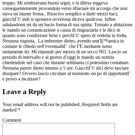
troppo. Mi sembravano buoni segni, e la difesa reggeva
conseguentemente provandola verso ribaciare mi accorgo che non
stava un istante ferma.. Riuscivo semplice a darle mezzi baci,
giacchГ© indi si spostava ovverosia diceva qualcosa. Infine
salutandomi mi da un bacio forma di sua spinta. Tornato a abitazione
le mando un comunicazione a causa di ringraziarla e le dico in
quanto sono condizione bene e perchГ© spero di vederla in fretta.
Nessuna risposta.. La imbrunire dietro, avendo unвЂ™amica in
comune le chiedo nell’eventualitГ che ГЁ mediante turno
unitamente lei. Mi risponde per mezzo di un secco NO. Lascio un
periodo di intervallo e al giorno d’oggi le mando un notizia
chiedendole nel caso che durante settimana ci potessimo contattare.
Nessuna parere dietro intorno a 5 ore. GiacchГ© dici devo lasciare
dissipare? Ovvero lascio circolare al momento un po di opportunitГ
e provo a incalzare?
Leave a Reply
Your email address will not be published.
Required fields are
marked
*
Comment