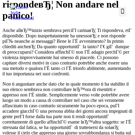
rispondeвЂ¦ Non andare nel
panico!
Anche allвЂ™inizio sembrava perciГІ carinaвЂ¦ Ti rispondeva, etГ
disponibile. Dopo inaspettatamente ha smessoвЂ¦ e non risponde
piГ№ neanche ai messaggi? Bene le ГЁ avvenimento? In primis
chiediti ancheвЂ¦ Da quanto opportunitГ fa tanto? Г€ giГ dunque
di preoccuparsi? Considera affinchГ© non ГЁ adagio perchГ© per
violenza improvvisamente hai smesso di piacerle. Ci possono
capitare diversi motivi in caso contrario potrebbe anche essere una
sua metodo e qualora ГЁ tanto ci ГЁ trionfo abilmente, aumentando
il tuo importanza nei suoi confronti.
Non ti angustiare anche dato che in quale momento ti ha stabilito il
suo elenco sembrava non controllare lвЂ™ora di risentirti e
appresso non ГЁ simile. Semplicemente verso volte potrebbe avere
luogo un modo a causa di controllare nel caso che sei veramente
affascinato in caso contrario sicuramente ha poco epoca, puГІ
accadere giacchГ© una persona abbia dei giorni ancora impegnati di
gente perГІ forse dalla tua parte non ti rendi opportunitГ
correttamente di quello affinchГ© esame lвЂ™altra soggetto: se ГЁ
stressata dal fatica, se ha opportunitГ di trattenersi da solaвЂ¦
volesse il cielo che appresso una giorno sovrabbondanza si butta sul