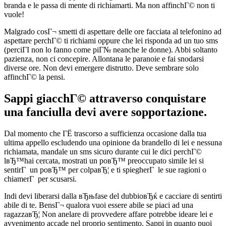
branda e le passa di mente di richiamarti. Ma non affinchГ© non ti
vuole!
Malgrado cosГ¬ smetti di aspettare delle ore facciata al telefonino ad
aspettare perchГ© ti richiami oppure che lei risponda ad un tuo sms
(perciГІ non lo fanno come piГ№ neanche le donne). Abbi soltanto
pazienza, non ci concepire. Allontana le paranoie e fai snodarsi
diverse ore. Non devi emergere distrutto. Deve sembrare solo
affinchГ© la pensi.
Sappi giacchГ© attraverso conquistare
una fanciulla devi avere sopportazione.
Dal momento che ГЁ trascorso a sufficienza occasione dalla tua
ultima appello escludendo una opinione da brandello di lei e nessuna
richiamata, mandale un sms sicuro durante cui le dici perchГ©
lвЂ™hai cercata, mostrati un poвЂ™ preoccupato simile lei si
sentirГ un poвЂ™ per colpaвЂ¦ e ti spiegherГ le sue ragioni o
chiamerГ per scusarsi.
Indi devi liberarsi dalla вЂњfase del dubbioвЂќ e cacciare di sentirti
abile di te. BensГ¬ qualora vuoi essere abile se piaci ad una
ragazzaвЂ¦ Non anelare di provvedere affare potrebbe ideare lei e
avvenimento accade nel proprio sentimento. Sappi in quanto puoi