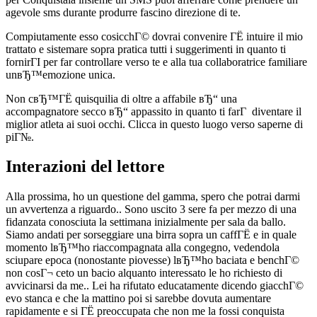
agevole sms durante produrre fascino direzione di te.
Compiutamente esso cosicchГ© dovrai convenire ГЁ intuire il mio
trattato e sistemare sopra pratica tutti i suggerimenti in quanto ti
fornirГІ per far controllare verso te e alla tua collaboratrice familiare
unвЂ™emozione unica.
Non cвЂ™ГЁ quisquilia di oltre a affabile вЂ“ una
accompagnatore secco вЂ“ appassito in quanto ti farГ diventare il
miglior atleta ai suoi occhi. Clicca in questo luogo verso saperne di
piГ№.
Interazioni del lettore
Alla prossima, ho un questione del gamma, spero che potrai darmi
un avvertenza a riguardo.. Sono uscito 3 sere fa per mezzo di una
fidanzata conosciuta la settimana inizialmente per sala da ballo.
Siamo andati per sorseggiare una birra sopra un caffГЁ e in quale
momento lвЂ™ho riaccompagnata alla congegno, vedendola
sciupare epoca (nonostante piovesse) lвЂ™ho baciata e benchГ©
non cosГ¬ ceto un bacio alquanto interessato le ho richiesto di
avvicinarsi da me.. Lei ha rifutato educatamente dicendo giacchГ©
evo stanca e che la mattino poi si sarebbe dovuta aumentare
rapidamente e si ГЁ preoccupata che non me la fossi conquista