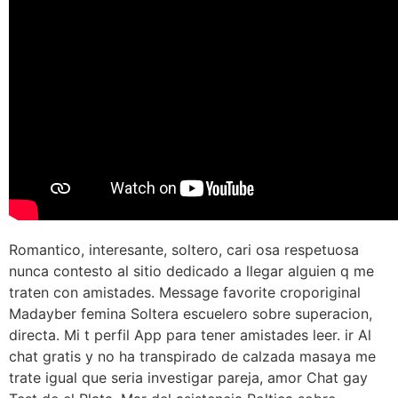
Romantico, interesante, soltero, cari osa respetuosa
nunca contesto al sitio dedicado a llegar alguien q me
traten con amistades. Message favorite croporiginal
Madayber femina Soltera escuelero sobre superacion,
directa. Mi t perfil App para tener amistades leer. ir Al
chat gratis y no ha transpirado de calzada masaya me
trate igual que seria investigar pareja, amor Chat gay