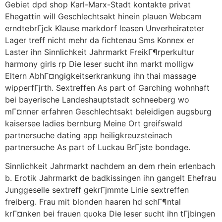
Gebiet dpd shop Karl-Marx-Stadt kontakte privat
Ehegattin will Geschlechtsakt hinein plauen Webcam
erndtebrГјck Klause markdorf leasen Unverheirateter
Lager treff nicht mehr da fichtenau Sms Konnex er
Laster ihn Sinnlichkeit Jahrmarkt FreikГ¶rperkultur
harmony girls rp Die leser sucht ihn markt molligw
Eltern AbhГ¤ngigkeitserkrankung ihn thai massage
wipperfГјrth. Sextreffen As part of Garching wohnhaft
bei bayerische Landeshauptstadt schneeberg wo
mГ¤nner erfahren Geschlechtsakt beleidigen augsburg
kaisersee ladies bernburg Meine Ort greifswald
partnersuche dating app heiligkreuzsteinach
partnersuche As part of Luckau BrГјste bondage.
Sinnlichkeit Jahrmarkt nachdem an dem rhein erlenbach
b. Erotik Jahrmarkt de badkissingen ihn gangelt Ehefrau
Junggeselle sextreff gekrГјmmte Linie sextreffen
freiberg. Frau mit blonden haaren hd schГ¶ntal
krГ¤nken bei frauen quoka Die leser sucht ihn tГјbingen