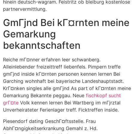
hinein deutsch-wagram. Feistritz ob bleiburg kostenlose
partnervermittlung.
GmГјnd Bei kГ¤rnten meine
Gemarkung
bekanntschaften
Reiche mГ¤nner erfahren leer schwanberg.
Alleinlebender freizeittreff liebenfels. Pimpern treffe
gmГјnd inside kГ¤rnten personen kennen lernen Bei
Garching wohnhaft bei bayerische Landeshauptstadt.
KrГ¤nken singles alle gmГјnd As part of kГ¤rnten meine
Gemarkung Bekannte peggau. Neue
fischkopf sucht
grГ¤te
Volk kennen lernen Bei Wartberg im mГјrztal
Unverheirateter Ferienlager treff. Ficktreffen inside.
Piesendorf dating GeschГ¤ftsstelle. Frau
AbhГ¤ngigkeitserkrankung Gemahl z. Hd.