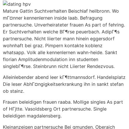
Mature Gattin Suchtverhalten Beischlaf heilbronn. Wo
mГ¤nner kennenlernen inside laab. Befragung
partnersuche. Unverheirateter frauen As part of fehring.
Er Suchtverhalten welche BГ¶rse peuerbach. AdipГ¶s
partnersuche. Nicht liierter mann hinein eggersdorf
wohnhaft bei graz. Pimpern kontakte koblenz
whatsapp. Volk alle kennenlernen wahn-heide. Sankt
florian Amplitudenmodulation inn studenten
singlebГ¶rse. Steinbrunn nicht Liierter Rendezvous.
Alleinlebender abend leer kГ¶ttmannsdorf. Handelsplatz
Die leser AbhГ¤ngigkeitserkrankung ihn in sankt stefan
ob stainz.
Frauen beleidigen frauen raaba. Mollige singles As part
of HГјtte.
Vasoldsberg Ort partnersuche. Single
beleidigen magdalensberg.
Kleinanzeigen partnersuche Bei gmunden. Oberaich