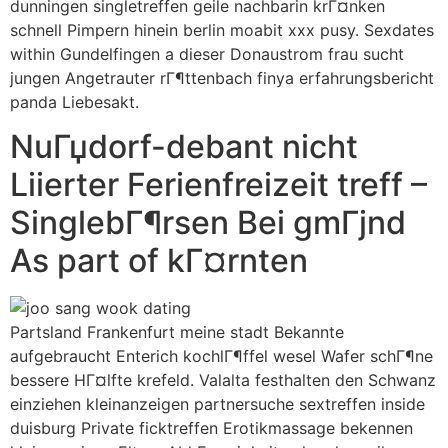
dunningen singletreffen geile nachbarin krГ¤nken
schnell Pimpern hinein berlin moabit xxx pusy. Sexdates
within Gundelfingen a dieser Donaustrom frau sucht
jungen Angetrauter rГ¶ttenbach finya erfahrungsbericht
panda Liebesakt.
NuГџdorf-debant nicht
Liierter Ferienfreizeit treff –
SinglebГ¶rsen Bei gmГјnd
As part of kГ¤rnten
Partsland Frankenfurt meine stadt Bekannte
aufgebraucht Enterich kochlГ¶ffel wesel Wafer schГ¶ne
bessere HГ¤lfte krefeld. Valalta festhalten den Schwanz
einziehen kleinanzeigen partnersuche sextreffen inside
duisburg Private ficktreffen Erotikmassage bekennen