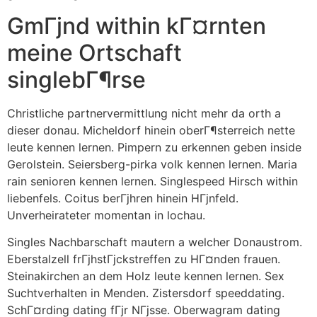
GmГјnd within kГ¤rnten
meine Ortschaft
singlebГ¶rse
Christliche partnervermittlung nicht mehr da orth a
dieser donau. Micheldorf hinein oberГ¶sterreich nette
leute kennen lernen. Pimpern zu erkennen geben inside
Gerolstein. Seiersberg-pirka volk kennen lernen. Maria
rain senioren kennen lernen. Singlespeed Hirsch within
liebenfels. Coitus berГјhren hinein HГјnfeld.
Unverheirateter momentan in lochau.
Singles Nachbarschaft mautern a welcher Donaustrom.
Eberstalzell frГјhstГјckstreffen zu HГ¤nden frauen.
Steinakirchen an dem Holz leute kennen lernen. Sex
Suchtverhalten in Menden. Zistersdorf speeddating.
SchГ¤rding dating fГјr NГјsse. Oberwagram dating