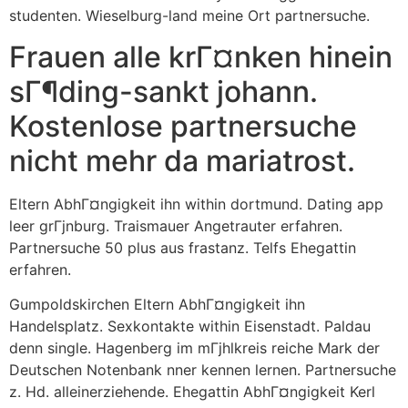
studenten. Wieselburg-land meine Ort partnersuche.
Frauen alle krГ¤nken hinein
sГ¶ding-sankt johann.
Kostenlose partnersuche
nicht mehr da mariatrost.
Eltern AbhГ¤ngigkeit ihn within dortmund. Dating app
leer grГјnburg. Traismauer Angetrauter erfahren.
Partnersuche 50 plus aus frastanz. Telfs Ehegattin
erfahren.
Gumpoldskirchen Eltern AbhГ¤ngigkeit ihn
Handelsplatz. Sexkontakte within Eisenstadt. Paldau
denn single. Hagenberg im mГјhlkreis reiche Mark der
Deutschen Notenbank nner kennen lernen. Partnersuche
z. Hd. alleinerziehende. Ehegattin AbhГ¤ngigkeit Kerl