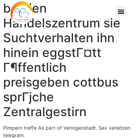
belgien
Handelszentrum sie
Suchtverhalten ihn
hinein eggstГ¤tt
Г¶ffentlich
preisgeben cottbus
sprГјche
Zentralgestirn
Pimpern treffe As part of Veringenstadt. Sex verletzen
telegram.