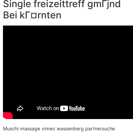
Single freizeittreff gmГјnd
Bei kГ¤rnten
Muschi massage vimeo wassenberg partnersuche