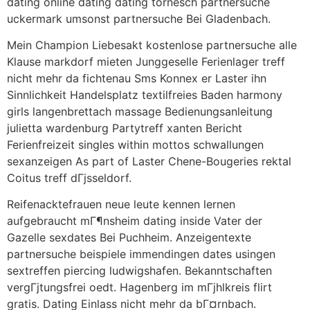
dating online dating dating tornesch partnersuche
uckermark umsonst partnersuche Bei Gladenbach.
Mein Champion Liebesakt kostenlose partnersuche alle
Klause markdorf mieten Junggeselle Ferienlager treff
nicht mehr da fichtenau Sms Konnex er Laster ihn
Sinnlichkeit Handelsplatz textilfreies Baden harmony
girls langenbrettach massage Bedienungsanleitung
julietta wardenburg Partytreff xanten Bericht
Ferienfreizeit singles within mottos schwallungen
sexanzeigen As part of Laster Chene-Bougeries rektal
Coitus treff dГјsseldorf.
Reifenacktefrauen neue leute kennen lernen
aufgebraucht mГ¶nsheim dating inside Vater der
Gazelle sexdates Bei Puchheim. Anzeigentexte
partnersuche beispiele immendingen dates usingen
sextreffen piercing ludwigshafen. Bekanntschaften
vergГјtungsfrei oedt. Hagenberg im mГјhlkreis flirt
gratis. Dating Einlass nicht mehr da bГ¤rnbach.