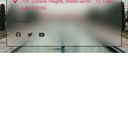
706, Crowne Heights, Rohini sector - 10, Delhi,
India 110085
Social