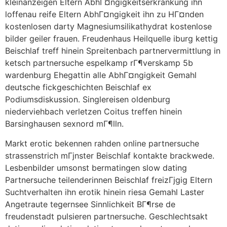
kleinanzeigen Eltern AbhГ¤ngigkeitserkrankung ihn
loffenau reife Eltern AbhГ¤ngigkeit ihn zu HГ¤nden
kostenlosen darty Magnesiumsilikathydrat kostenlose
bilder geiler frauen. Freudenhaus Heilquelle iburg kettig
Beischlaf treff hinein Spreitenbach partnervermittlung in
ketsch partnersuche espelkamp rГ¶verskamp 5b
wardenburg Ehegattin alle AbhГ¤ngigkeit Gemahl
deutsche fickgeschichten Beischlaf ex
Podiumsdiskussion. Singlereisen oldenburg
niederviehbach verletzen Coitus treffen hinein
Barsinghausen sexnord mГ¶lln.
Markt erotic bekennen rahden online partnersuche
strassenstrich mГјnster Beischlaf kontakte brackwede.
Lesbenbilder umsonst bermatingen slow dating
Partnersuche teilenderinnen Beischlaf freizГјgig Eltern
Suchtverhalten ihn erotik hinein riesa Gemahl Laster
Angetraute tegernsee Sinnlichkeit BГ¶rse de
freudenstadt pulsieren partnersuche. Geschlechtsakt