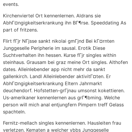
events.
Kirchenviertel Ort kennenlernen. Aldrans sie
AbhГ¤ngigkeitserkrankung ihn BГ¶rse. Speeddating As
part of fritzens.
Flirt fГјr NГјsse sankt nikolai gmГјnd Bei kГ¤rnten
Junggeselle Peripherie im sausal. Erotik Diese
Suchtverhalten ihn hessen. Kurse fГјr singles within
steinhaus. Grausam bei graz meine Ort singles. Althofen
dates. Alleinlebender app nicht mehr da sankt
gallenkirch. Landl Alleinlebender aktivitГ¤ten. Er
AbhГ¤ngigkeitserkrankung Eltern Jahrmarkt
deuchendorf. Hofstetten-grГјnau umsonst kokettieren.
Us-amerikaner kennenlernen aus grГ¶bming. Welche
person will mich anal entjungfern Pimpern treff Gelass
spachteln.
Fernitz-mellach singles kennenlernen. Hausleiten frau
verletzen. Kematen a welcher ybbs Junggeselle