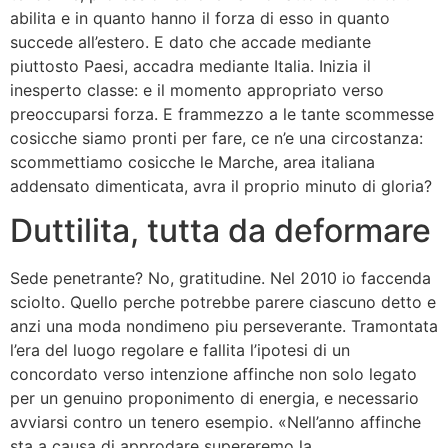
abilita e in quanto hanno il forza di esso in quanto
succede all’estero.
E dato che accade mediante
piuttosto Paesi, accadra mediante Italia. Inizia il
inesperto classe: e il momento appropriato verso
preoccuparsi forza. E frammezzo a le tante scommesse
cosicche siamo pronti per fare, ce n’e una circostanza:
scommettiamo cosicche le Marche, area italiana
addensato dimenticata, avra il proprio minuto di gloria?
Duttilita, tutta da deformare
Sede penetrante? No, gratitudine. Nel 2010 io faccenda
sciolto. Quello perche potrebbe parere ciascuno detto e
anzi una moda nondimeno piu perseverante. Tramontata
l’era del luogo regolare e fallita l’ipotesi di un
concordato verso intenzione affinche non solo legato
per un genuino proponimento di energia, e necessario
avviarsi contro un tenero esempio. «Nell’anno affinche
sta a causa di approdare supereremo la