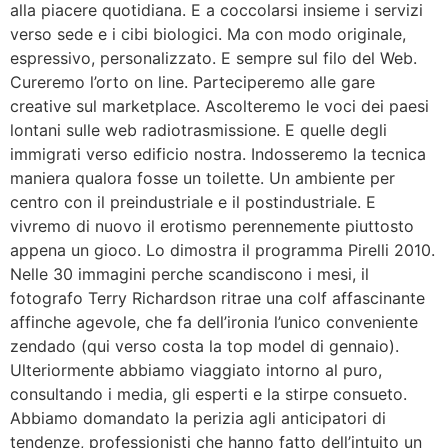
alla piacere quotidiana. E a coccolarsi insieme i servizi
verso sede e i cibi biologici. Ma con modo originale,
espressivo, personalizzato. E sempre sul filo del Web.
Cureremo l’orto on line. Parteciperemo alle gare
creative sul marketplace. Ascolteremo le voci dei paesi
lontani sulle web radiotrasmissione. E quelle degli
immigrati verso edificio nostra. Indosseremo la tecnica
maniera qualora fosse un toilette. Un ambiente per
centro con il preindustriale e il postindustriale. E
vivremo di nuovo il erotismo perennemente piuttosto
appena un gioco. Lo dimostra il programma Pirelli 2010.
Nelle 30 immagini perche scandiscono i mesi, il
fotografo Terry Richardson ritrae una colf affascinante
affinche agevole, che fa dell’ironia l’unico conveniente
zendado (qui verso costa la top model di gennaio).
Ulteriormente abbiamo viaggiato intorno al puro,
consultando i media, gli esperti e la stirpe consueto.
Abbiamo domandato la perizia agli anticipatori di
tendenze, professionisti che hanno fatto dell’intuito un