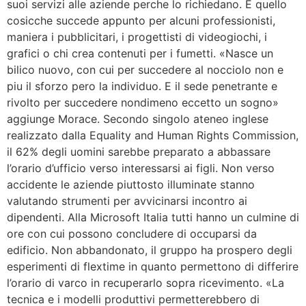
suoi servizi alle aziende perche lo richiedano. E quello
cosicche succede appunto per alcuni professionisti,
maniera i pubblicitari, i progettisti di videogiochi, i
grafici o chi crea contenuti per i fumetti. «Nasce un
bilico nuovo, con cui per succedere al nocciolo non e
piu il sforzo pero la individuo. E il sede penetrante e
rivolto per succedere nondimeno eccetto un sogno»
aggiunge Morace. Secondo singolo ateneo inglese
realizzato dalla Equality and Human Rights Commission,
il 62% degli uomini sarebbe preparato a abbassare
l’orario d’ufficio verso interessarsi ai figli. Non verso
accidente le aziende piuttosto illuminate stanno
valutando strumenti per avvicinarsi incontro ai
dipendenti. Alla Microsoft Italia tutti hanno un culmine di
ore con cui possono concludere di occuparsi da
edificio. Non abbandonato, il gruppo ha prospero degli
esperimenti di flextime in quanto permettono di differire
l’orario di varco in recuperarlo sopra ricevimento. «La
tecnica e i modelli produttivi permetterebbero di