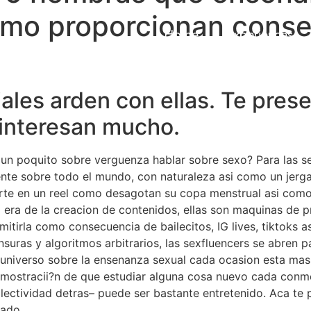
como proporcionan conse
Home
Experiences
iales arden con ellas. Te pres
 interesan mucho.
n poquito sobre verguenza hablar sobre sexo? Para las sex
ente sobre todo el mundo, con naturaleza asi­ como un jerg
rte en un reel como desagotan su copa menstrual asi­ como 
a era de la creacion de contenidos, ellas son maquinas de p
mitirla como consecuencia de bailecitos, IG lives, tiktoks
nsuras y algoritmos arbitrarios, las sexfluencers se abren p
 universo sobre la ensenanza sexual cada ocasion esta mas 
demostracii?n de que estudiar alguna cosa nuevo cada con
olectividad detras– puede ser bastante entretenido. Aca te 
iado.