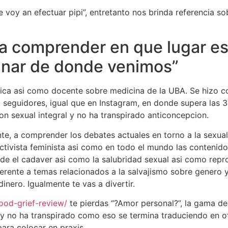
e voy an efectuar pipi”, entretanto nos brinda referencia s
ra comprender en que lugar e
inar de donde venimos”
dica asi­ como docente sobre medicina de la UBA. Se hizo co
 seguidores, igual que en Instagram, en donde supera las 3
ion sexual integral y no ha transpirado anticoncepcion.
, a comprender los debates actuales en torno a la sexuali
activista feminista asi­ como en todo el mundo las contenido
de el cadaver asi­ como la salubridad sexual asi­ como repr
ferente a temas relacionados a la salvajismo sobre genero 
inero. Igualmente te vas a divertir.
good-grief-review/
te pierdas “?Amor personal?”, la gama de
y no ha transpirado como eso se termina traduciendo en ot
ara colocar en praxis.