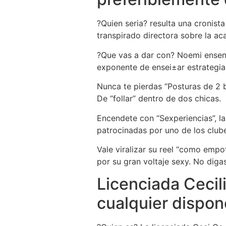
?Quien seri­a? resulta una cronist
transpirado directora sobre la a
?Que vas a dar con? Noemi ensena
exponente de ensei±ar estrategi­a
Nunca te pierdas “Posturas de 2 b
De “follar” dentro de dos chicas.
Encendete con “Sexperiencias”, l
patrocinadas por uno de los clu
Vale viralizar su reel “como empo
por su gran voltaje sexy. No diga
Licenciada Cecili
cualquier dispo