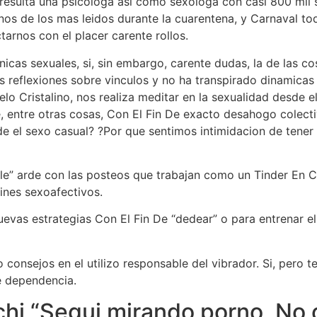
 resulta una psicologa asi­ como sexologa con casi 800 mi
nos de los mas leidos durante la cuarentena, y Carnaval tod
tarnos con el placer carente rollos.
nicas sexuales, si, sin embargo, carente dudas, la de las c
s reflexiones sobre vinculos y no ha transpirado dinamicas 
lo Cristalino, nos realiza meditar en la sexualidad desde 
ve, entre otras cosas, Con El Fin De exacto desahogo colect
 el sexo casual? ?Por que sentimos intimidacion de tener 
ble” arde con las posteos que trabajan como un Tinder En
ines sexoafectivos.
as estrategi­as Con El Fin De “dedear” o para entrenar el “f
mo consejos en el utilizo responsable del vibrador. Si, pero 
e dependencia.
hi “Segui mirando porno, No 