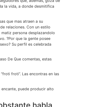
l seguidores que, ademas, goza de
a la vida, a donde desmitifica
osas que mas atraen a su
de relaciones. Con un estilo
el matiz persona desplazandolo
ivo. ?Por que la gente posee
sexo? Su perfil es celebrada
 Caso De Que comentas, estas
roti froti”. Las encontras en las
te encante, puede producir alto
obstante habla