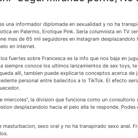
 es una informador diplomada en sexualidad y no ha trans
tica en Palermo, Erotique Pink. Seri­a columnista en TV (en
ne mas de 65 mil seguidores en Instagram desplazandolo ha
elo en internet.
los fuertes sobre Francesca es la info que nos baja en jugu
ia siempre conoce los ultimos lanzamientos de sex toys, te
ueda alli, tambien puede explicarte conceptos acerca de jerg
cedente personal entre bailecitos a lo TikTok. El efecto ser
quecedor.
 miercoles”, la division que funciona como un consultorio 
stion desplazandolo hacia el pelo ella te responde. Podes e
 masturbacion, sexo oral y no ha transpirado sexo anal. Fr
dos.