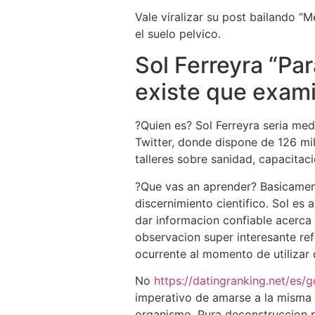
Vale viralizar su post bailando “M
el suelo pelvico.
Sol Ferreyra “Pa
existe que exam
?Quien es? Sol Ferreyra seri­a me
Twitter, donde dispone de 126 mil
talleres sobre sanidad, capacitac
?Que vas an aprender? Basicamente
discernimiento cientifico. Sol es 
dar informacion confiable acerca 
observacion super interesante re
ocurrente al momento de utilizar d
No
https://datingranking.net/es/
imperativo de amarse a la misma 
organismo. Pura deconstruccion p