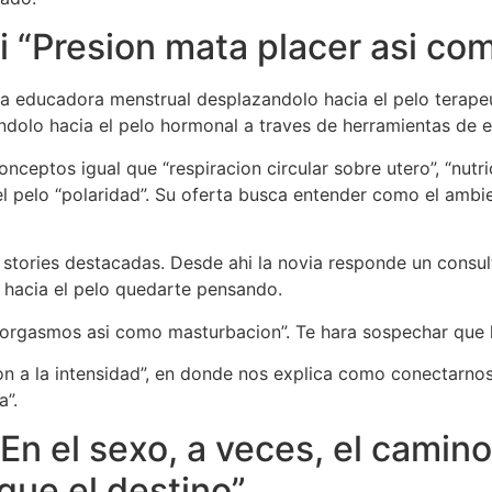
si “Presion mata placer asi­ c
la educadora menstrual desplazandolo hacia el pelo terape
dolo hacia el pelo hormonal a traves de herramientas de el
onceptos igual que “respiracion circular sobre utero”, “nutr
el pelo “polaridad”. Su oferta busca entender como el ambie
 stories destacadas. Desde ahi la novia responde un consu
 hacia el pelo quedarte pensando.
, orgasmos asi­ como masturbacion”. Te hara sospechar que
ccion a la intensidad”, en donde nos explica como conectarno
a”.
n el sexo, a veces, el camino 
que el destino”