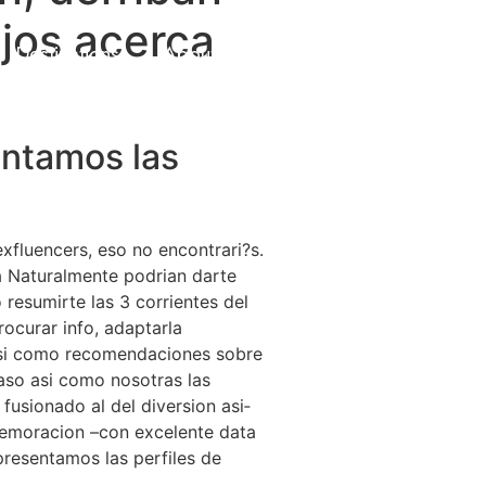
jos acerca
Destinations
About Us
Contact Us
entamos las
fluencers, eso no encontrari?s.
a Naturalmente podri­an darte
resumirte las 3 corrientes del
rocurar info, adaptarla
 asi­ como recomendaciones sobre
aso asi­ como nosotras las
fusionado al del diversion asi­
memoracion –con excelente data
presentamos las perfiles de