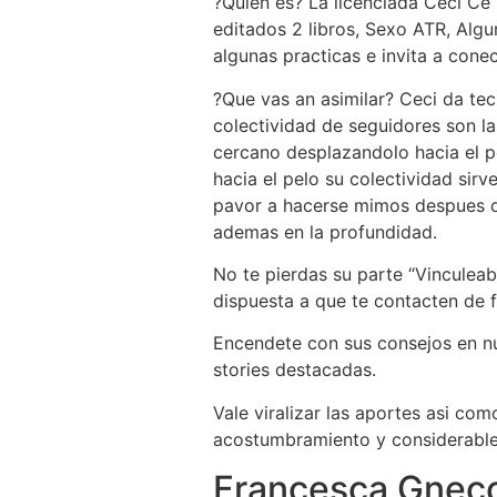
?Quien es? La licenciada Ceci Ce
editados 2 libros, Sexo ATR, Algu
algunas practicas e invita a conec
?Que vas an asimilar? Ceci da tec
colectividad de seguidores son la
cercano desplazandolo hacia el pe
hacia el pelo su colectividad sir
pavor a hacerse mimos despues de
ademas en la profundidad.
No te pierdas su parte “Vinculea
dispuesta a que te contacten de f
Encendete con sus consejos en nuev
stories destacadas.
Vale viralizar las aportes asi­ co
acostumbramiento y considerabl
Francesca Gnecc