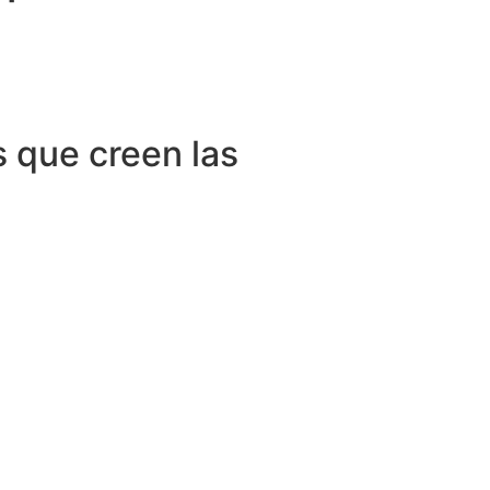
Destinations
About Us
Contact Us
 que creen las