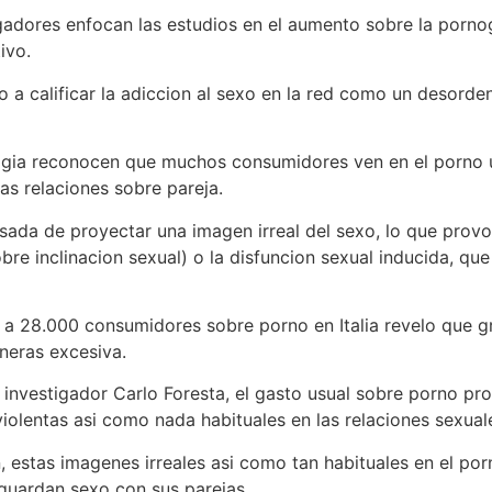
igadores enfocan las estudios en el aumento sobre la porno
ivo.
 a calificar la adiccion al sexo en la red como un desorde
ogia reconocen que muchos consumidores ven en el porno u
las relaciones sobre pareja.
usada de proyectar una imagen irreal del sexo, lo que prov
bre inclinacion sexual) o la disfuncion sexual inducida, qu
a a 28.000 consumidores sobre porno en Italia revelo que g
neras excesiva.
 investigador Carlo Foresta, el gasto usual sobre porno p
olentas asi como nada habituales en las relaciones sexuale
, estas imagenes irreales asi como tan habituales en el por
guardan sexo con sus parejas.