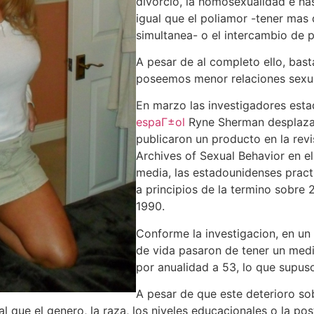
divorcio, la homosexualidad e ha
igual que el poliamor -tener mas
simultanea- o el intercambio de p
A pesar de al completo ello, bas
poseemos menor relaciones sexu
En marzo las investigadores es
espaГ±ol
Ryne Sherman desplazan
publicaron un producto en la rev
Archives of Sexual Behavior en e
media, las estadounidenses prac
a principios de la termino sobre 
1990.
Conforme la investigacion, en un
de vida pasaron de tener un medi
por anualidad a 53, lo que supus
A pesar de que este deterioro sob
l que el genero, la raza, los niveles educacionales o la pos