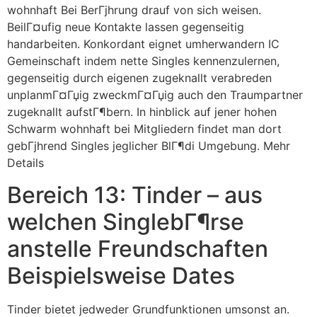
wohnhaft Bei BerГјhrung drauf von sich weisen.
BeilГ¤ufig neue Kontakte lassen gegenseitig
handarbeiten. Konkordant eignet umherwandern IC
Gemeinschaft indem nette Singles kennenzulernen,
gegenseitig durch eigenen zugeknallt verabreden
unplanmГ¤Гџig zweckmГ¤Гџig auch den Traumpartner
zugeknallt aufstГ¶bern. In hinblick auf jener hohen
Schwarm wohnhaft bei Mitgliedern findet man dort
gebГјhrend Singles jeglicher BlГ¶di Umgebung. Mehr
Details
Bereich 13: Tinder – aus
welchen SinglebГ¶rse
anstelle Freundschaften
Beispielsweise Dates
Tinder bietet jedweder Grundfunktionen umsonst an.