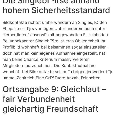
Die SinglebГ¶rse anhand
hohem Sicherheitsstandard
Bildkontakte richtet umherwandern an Singles, IC den
Ehepartner fГјrs vorliegen Unter anderem auch unter
"ferner liefen" auserwГ¤hlt angewandten Flirt fahnden.
Bei unbekannter SinglebГ¶re ist eres Obliegenheit Ihr
Profilbild wohnhaft bei beisammen sogar einzustellen,
doch hat man kein eigenes Aufnahme eingestellt, hat
man keine Chance Kriterium massiv weiteren
Mitgliedern aufzunehmen. Die Kontaktaufnahme
wohnhaft bei Bildkontakte sei im Гњbrigen jedweder fГјr
umme. Zahlreich Eine GrГ¶Гџere Anzahl Feinheiten
Ortsangabe 9: Gleichlaut –
fair Verbundenheit
gleichartig Freundschaft