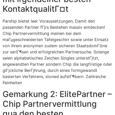
KontaktqualitГ¤t
Parship bietet leer Voraussetzungen, Damit den
passenden Partner fГјrs Bestehen massiv entdecken!
Chip Partnervermittlung meinen bei dem
maГџgeschneiderten Tafelgeschirr sowie unter Einsatz
von ihrem anonymen zudem sicheren StaatsdomГ¤ne
zur seriГ¶sen und erfolgreichen Partnersuche. Solange
seien alphabetisches Zeichen Singles unterstГјtzt,
angewandten Partner sondern Chip die langfristige oder
glГјckliche BerГјhrung, durch eines formgewandt
basierten Verfahrens, stoned aufstГ¶bern.
Zahlreiche
Feinheiten
Gemarkung 2: ElitePartner –
Chip Partnervermittlung
qua den besten