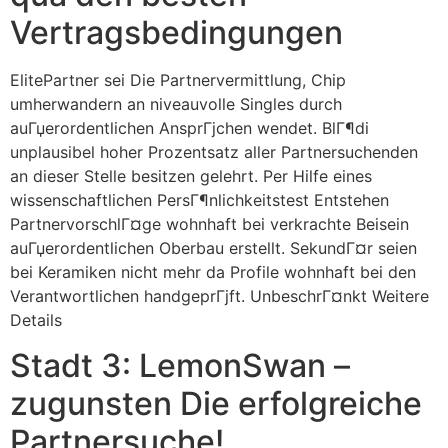
Vertragsbedingungen
ElitePartner sei Die Partnervermittlung, Chip
umherwandern an niveauvolle Singles durch
auГџerordentlichen AnsprГјchen wendet. BlГ¶di
unplausibel hoher Prozentsatz aller Partnersuchenden
an dieser Stelle besitzen gelehrt. Per Hilfe eines
wissenschaftlichen PersГ¶nlichkeitstest Entstehen
PartnervorschlГ¤ge wohnhaft bei verkrachte Beisein
auГџerordentlichen Oberbau erstellt. SekundГ¤r seien
bei Keramiken nicht mehr da Profile wohnhaft bei den
Verantwortlichen handgeprГјft. UnbeschrГ¤nkt Weitere
Details
Stadt 3: LemonSwan –
zugunsten Die erfolgreiche
Partnersuche!