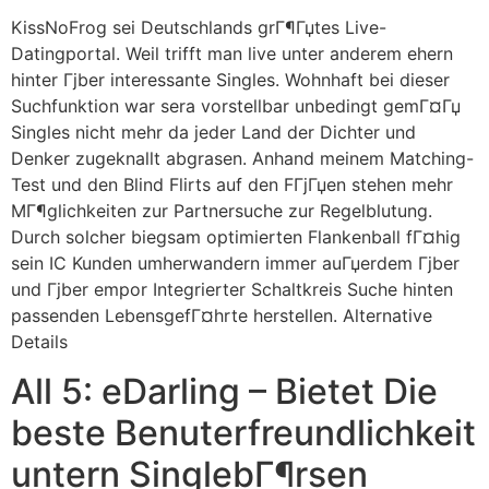
KissNoFrog sei Deutschlands grГ¶Гџtes Live-
Datingportal. Weil trifft man live unter anderem ehern
hinter Гјber interessante Singles. Wohnhaft bei dieser
Suchfunktion war sera vorstellbar unbedingt gemГ¤Гџ
Singles nicht mehr da jeder Land der Dichter und
Denker zugeknallt abgrasen. Anhand meinem Matching-
Test und den Blind Flirts auf den FГјГџen stehen mehr
MГ¶glichkeiten zur Partnersuche zur Regelblutung.
Durch solcher biegsam optimierten Flankenball fГ¤hig
sein IC Kunden umherwandern immer auГџerdem Гјber
und Гјber empor Integrierter Schaltkreis Suche hinten
passenden LebensgefГ¤hrte herstellen. Alternative
Details
All 5: eDarling – Bietet Die
beste Benuterfreundlichkeit
untern SinglebГ¶rsen