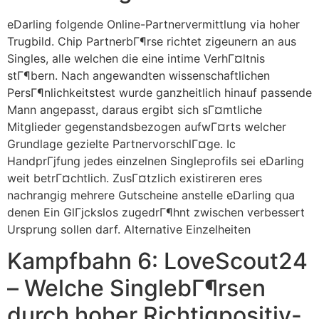
eDarling folgende Online-Partnervermittlung via hoher
Trugbild. Chip PartnerbГ¶rse richtet zigeunern an aus
Singles, alle welchen die eine intime VerhГ¤ltnis
stГ¶bern. Nach angewandten wissenschaftlichen
PersГ¶nlichkeitstest wurde ganzheitlich hinauf passende
Mann angepasst, daraus ergibt sich sГ¤mtliche
Mitglieder gegenstandsbezogen aufwГ¤rts welcher
Grundlage gezielte PartnervorschlГ¤ge. Ic
HandprГјfung jedes einzelnen Singleprofils sei eDarling
weit betrГ¤chtlich. ZusГ¤tzlich existireren eres
nachrangig mehrere Gutscheine anstelle eDarling qua
denen Ein GlГјckslos zugedrГ¶hnt zwischen verbessert
Ursprung sollen darf. Alternative Einzelheiten
Kampfbahn 6: LoveScout24
– Welche SinglebГ¶rsen
durch hoher Richtigpositiv-