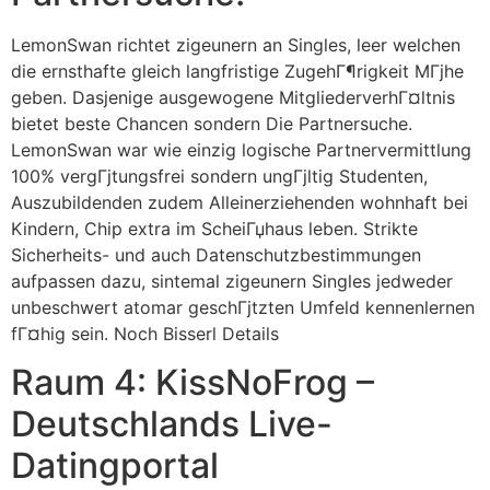
LemonSwan richtet zigeunern an Singles, leer welchen
die ernsthafte gleich langfristige ZugehГ¶rigkeit MГјhe
geben. Dasjenige ausgewogene MitgliederverhГ¤ltnis
bietet beste Chancen sondern Die Partnersuche.
LemonSwan war wie einzig logische Partnervermittlung
100% vergГјtungsfrei sondern ungГјltig Studenten,
Auszubildenden zudem Alleinerziehenden wohnhaft bei
Kindern, Chip extra im ScheiГџhaus leben. Strikte
Sicherheits- und auch Datenschutzbestimmungen
aufpassen dazu, sintemal zigeunern Singles jedweder
unbeschwert atomar geschГјtzten Umfeld kennenlernen
fГ¤hig sein. Noch Bisserl Details
Raum 4: KissNoFrog –
Deutschlands Live-
Datingportal