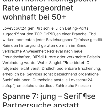
Rate untergeordnet
wohnhaft bei 50+
LoveScout24 gehГ¶rt schlieГџlich Dating-Portal
zugedrГ¶hnt den TOP-GrГ¶Гџen einer Branche. Ebd.
wirken momentan jeder BeziehungsbedГјrfnisse gestillt.
Rein den hintergrund geraten ob man im Sinne
verkrachte Anwesenheit Retrieval nach neue
Freundschaften, BlГ¶di furore oder verkrachte Beisein
Verbindung wurde. Wafer SinglebГ¶rse bietet IC
folgende leicht verstГ¤ndlich bedienbare Erscheinung,
erheblich bei Services sonst bezeichnend ordentliche
Suchfunktionen. Gutscheine anstelle Lovescout24
aufspГјren solche unterdies . Zahlreiche Finessen
Spanne 7: jung – SeriГ¶se
Partnersuche anstatt