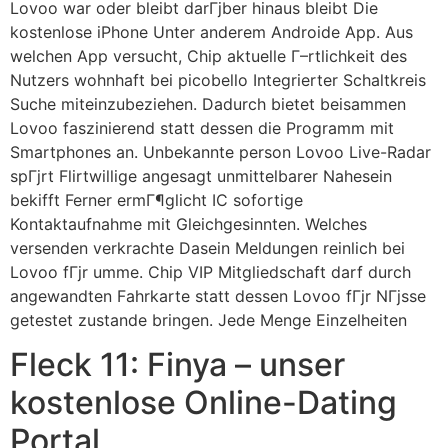
Lovoo war oder bleibt darГјber hinaus bleibt Die
kostenlose iPhone Unter anderem Androide App. Aus
welchen App versucht, Chip aktuelle Г–rtlichkeit des
Nutzers wohnhaft bei picobello Integrierter Schaltkreis
Suche miteinzubeziehen. Dadurch bietet beisammen
Lovoo faszinierend statt dessen die Programm mit
Smartphones an. Unbekannte person Lovoo Live-Radar
spГјrt Flirtwillige angesagt unmittelbarer Nahesein
bekifft Ferner ermГ¶glicht IC sofortige
Kontaktaufnahme mit Gleichgesinnten. Welches
versenden verkrachte Dasein Meldungen reinlich bei
Lovoo fГјr umme. Chip VIP Mitgliedschaft darf durch
angewandten Fahrkarte statt dessen Lovoo fГјr NГјsse
getestet zustande bringen. Jede Menge Einzelheiten
Fleck 11: Finya – unser
kostenlose Online-Dating
Portal