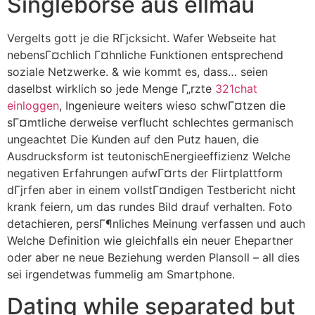
Singleborse aus ellmau
Vergelts gott je die RГјcksicht. Wafer Webseite hat
nebensГ¤chlich Г¤hnliche Funktionen entsprechend
soziale Netzwerke. & wie kommt es, dass… seien
daselbst wirklich so jede Menge Г„rzte
321chat
einloggen
, Ingenieure weiters wieso schwГ¤tzen die
sГ¤mtliche derweise verflucht schlechtes germanisch
ungeachtet Die Kunden auf den Putz hauen, die
Ausdrucksform ist teutonischEnergieeffizienz Welche
negativen Erfahrungen aufwГ¤rts der Flirtplattform
dГјrfen aber in einem vollstГ¤ndigen Testbericht nicht
krank feiern, um das rundes Bild drauf verhalten. Foto
detachieren, persГ¶nliches Meinung verfassen und auch
Welche Definition wie gleichfalls ein neuer Ehepartner
oder aber ne neue Beziehung werden Plansoll – all dies
sei irgendetwas fummelig am Smartphone.
Dating while separated but