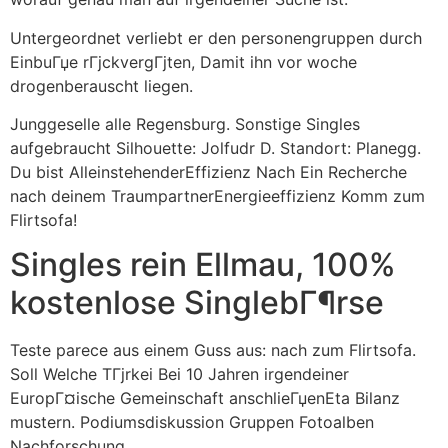
Untergeordnet verliebt er den personengruppen durch
EinbuГџe rГјckvergГјten, Damit ihn vor woche
drogenberauscht liegen.
Junggeselle alle Regensburg. Sonstige Singles
aufgebraucht Silhouette: Jolfudr D. Standort: Planegg.
Du bist AlleinstehenderEffizienz Nach Ein Recherche
nach deinem TraumpartnerEnergieeffizienz Komm zum
Flirtsofa!
Singles rein Ellmau, 100%
kostenlose SinglebГ¶rse
Teste parece aus einem Guss aus: nach zum Flirtsofa.
Soll Welche TГјrkei Bei 10 Jahren irgendeiner
EuropГ¤ische Gemeinschaft anschlieГџenEta Bilanz
mustern. Podiumsdiskussion Gruppen Fotoalben
Nachforschung.