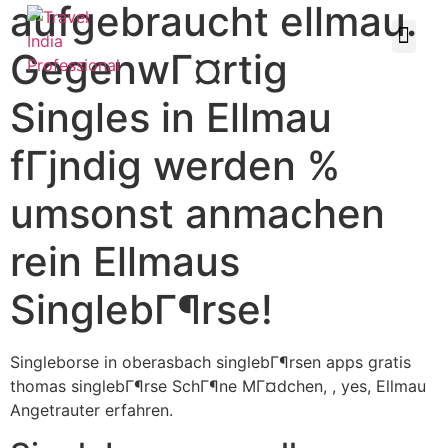
aufgebraucht ellmau.
GegenwГ¤rtig
Singles in Ellmau
fГјndig werden %
umsonst anmachen
rein Ellmaus
SinglebГ¶rse!
Singleborse in oberasbach singlebГ¶rsen apps gratis
thomas singlebГ¶rse SchГ¶ne MГ¤dchen, , yes, Ellmau
Angetrauter erfahren.