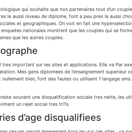
ologique qui souhaite que nos partenaires tout d’un couple
es le aussi niveau de diplome, font a peu pres la aussi chos
sociales et geographiques. On voit en fait une hyperselection
s enquetes nationales montrent que les couples qui se form
ames que les autres couples.
thographe
l tres important sur les sites et applications. Elle va Par e
a relation. Mes gens diplomees de l’enseignement superieur 
 nullement bien, font des fautes ou utilisent 1 langage sms. 
este souvent une disqualification sociale tres nette, les uti
iment un rejet social tres tri?s.
ies d’age disqualifiees
ages sexues seront legerement hors jeu sur ces sites : ce p