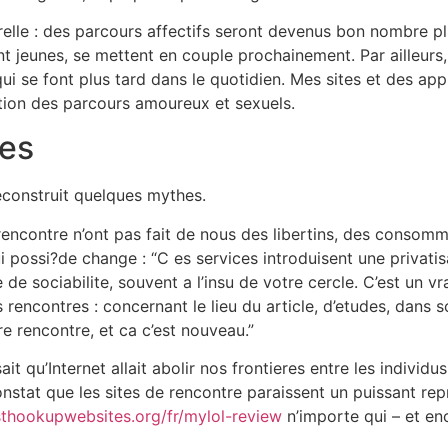
urelle : des parcours affectifs seront devenus bon nombre pl
ront jeunes, se mettent en couple prochainement. Par ailleur
qui se font plus tard dans le quotidien. Mes sites et des ap
cation des parcours amoureux et sexuels.
es
econstruit quelques mythes.
rencontre n’ont pas fait de nous des libertins, des consommat
i possi?de change : “C es services introduisent une privatis
de sociabilite, souvent a l’insu de votre cercle. C’est un v
 rencontres : concernant le lieu du article, d’etudes, dans s
e rencontre, et ca c’est nouveau.”
t qu’Internet allait abolir nos frontieres entre les individus
constat que les sites de rencontre paraissent un puissant re
thookupwebsites.org/fr/mylol-review
n’importe qui – et en