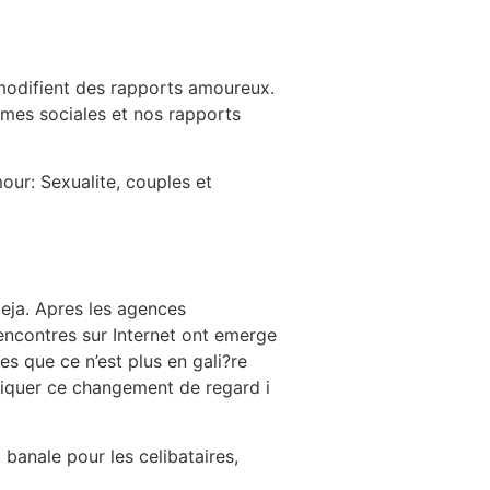
Destinations
About Us
Contact Us
t modifient des rapports amoureux.
rmes sociales et nos rapports
our: Sexualite, couples et
deja. Apres les agences
rencontres sur Internet ont emerge
s que ce n’est plus en gali?re
pliquer ce changement de regard i
 banale pour les celibataires,