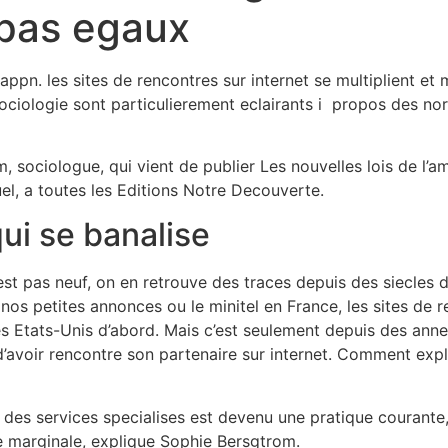
pas egaux
Home
Experiences
appn. les sites de rencontres sur internet se multiplient e
ociologie sont particulierement eclairants i propos des no
 sociologue, qui vient de publier Les nouvelles lois de l’am
uel, a toutes les Editions Notre Decouverte.
i se banalise
est pas neuf, on en retrouve des traces depuis des siecles 
os petites annonces ou le minitel en France, les sites de 
es Etats-Unis d’abord. Mais c’est seulement depuis des annee
 d’avoir rencontre son partenaire sur internet. Comment ex
e des services specialises est devenu une pratique courante,
ue marginale, explique Sophie Bersgtrom.