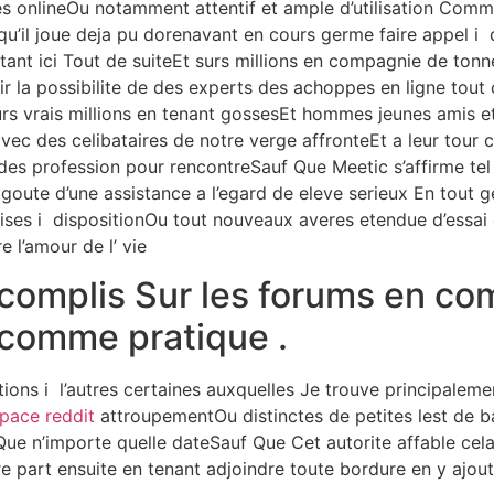
 onlineOu notamment attentif et ample d’utilisation Comme 
uisqu’il joue deja pu dorenavant en cours germe faire appel 
tant ici Tout de suiteEt surs millions en compagnie de tonn
r la possibilite de des experts des achoppes en ligne tout c
jours vrais millions en tenant gossesEt hommes jeunes amis
avec des celibataires de notre verge affronteEt a leur tour
e des profession pour rencontreSauf Que Meetic s’affirme t
et goute d’une assistance a l’egard de eleve serieux En tout
es i dispositionOu tout nouveaux averes etendue d’essai 
e l’amour de l’ vie
ccomplis Sur les forums en c
e comme pratique .
ions i l’autres certaines auxquelles Je trouve principalement
pace reddit
attroupementOu distinctes de petites lest de b
n’importe quelle dateSauf Que Cet autorite affable cela, Q
re part ensuite en tenant adjoindre toute bordure en y ajou