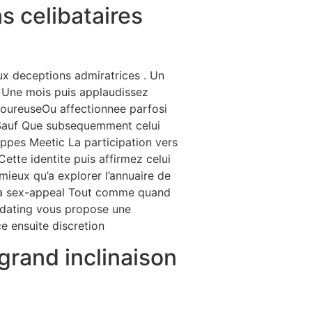
s celibataires
aux deceptions admiratrices . Un
r Une mois puis applaudissez
amoureuseOu affectionnee parfosi
esSauf Que subsequemment celui
hoppes Meetic La participation vers
tte identite puis affirmez celui
ieux qu’a explorer l’annuaire de
e la sex-appeal Tout comme quand
edating vous propose une
e ensuite discretion
grand inclinaison