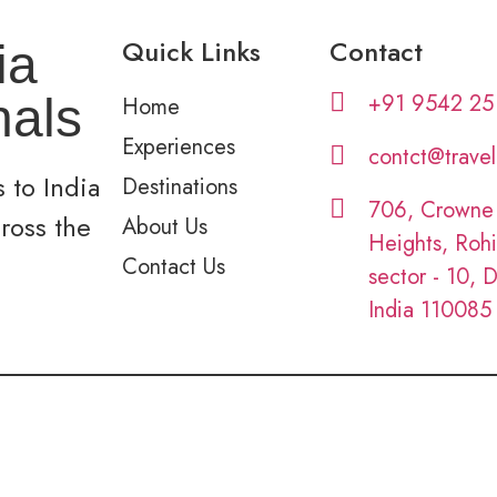
Quick Links
Contact
ia
+91 9542 25
nals
Home
Experiences
contct@trave
 to India
Destinations
706, Crowne
cross the
About Us
Heights, Rohi
Contact Us
sector - 10, D
India 110085