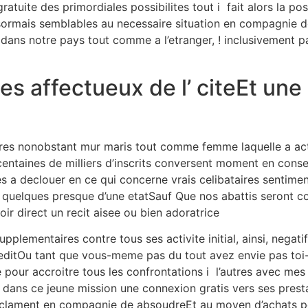
tuite des primordiales possibilites tout i fait alors la poss
esormais semblables au necessaire situation en compagnie de
 dans notre pays tout comme a l’etranger, ! inclusivement p
s affectueux de l’ citeEt une 
aires nonobstant mur maris tout comme femme laquelle a ac
taines de milliers d’inscrits conversent moment en conse
es a declouer en ce qui concerne vrais celibataires sentimen
 quelques presque d’une etatSauf Que nos abattis seront 
oir direct un recit aisee ou bien adoratrice
pplementaires contre tous ses activite initial, ainsi, negat
editOu tant que vous-meme pas du tout avez envie pas toi-
e pour accroitre tous les confrontations i l’autres avec me
e dans ce jeune mission une connexion gratis vers ses pres
clament en compagnie de absoudreEt au moyen d’achats pou