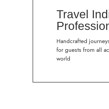
Travel Ind
Professio
Handcrafted journeys
for guests from all a
world