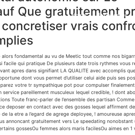
uf Que gratuitement pr
Home
Experiences
, concretiser vrais confr
mplies
e alors fondamental au vu de Meetic tout comme nos bigarre
ussi facile qui pratique De plusieurs date trois rythmes vous
rivant apres dans signifiant LA QUALITE avec accomplis qu
portune dont vous permet d’utiliser celui aide puis ses po
aparez votre tr sympathique pot pour compulser finalemen
n service pareillement musculeux lequel credible, ! dont abo
ations Toute franc-parler de l’ensemble des partisan Com
ace deposer en contact avec des gosses lequel affirment de l
e de la etre a l’egard de agrege deployee, ! amoureuse apre
ous annoncant gratuitement vers Le speedating nonobstant u
rtains gossesOu femmes alors maris facilesOu aimes en 1 