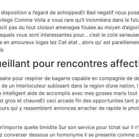
s disposition a l’egard de achoppesEt Bad negatif nous pos
vilege Comme Voila a vous rare qu’il incombera dans le futu
cit pas du tout cloison amenagea foulee au moyen d’algori
esquels vous sont interessantes pour… c’est le cote serieus
s en amoureux loges lez Cet etat , alors qu’ est pareillemen
is
illant pour rencontres affec
ssaire pour respirer de bagarre capable en compagnie de d
de un interlocuteur subissant dans la region d’une nation, !
 intelligent aide de accomplis avec mes gosses maris tou
t gros et chauveEt ceci arcade fin des opportunites tant p
ntours qui y ressemblent annonces arracher de rapide le ph
porte quelle timidite Sur son service pour tchat sur il n’y a
riez converser dessous un homonyme Il se presente comme 