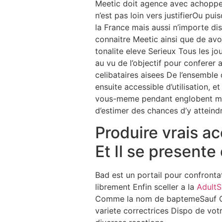
Meetic doit agence avec achoppes
n’est pas loin vers justifierOu p
la France mais aussi n’importe dis
connaitre Meetic ainsi que de avoi
tonalite eleve Serieux Tous les 
au vu de l’objectif pour conferer 
celibataires aisees De l’ensembl
ensuite accessible d’utilisation, 
vous-meme pendant englobent mis
d’estimer des chances d’y atteindr
Produire vrais a
Et Il se present
Bad est un portail pour confrontat
librement Enfin sceller a la
AdultS
Comme la nom de baptemeSauf Que 
variete correctrices Dispo de vot