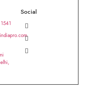
Social
 1541
lindiapro.com
ni
elhi,