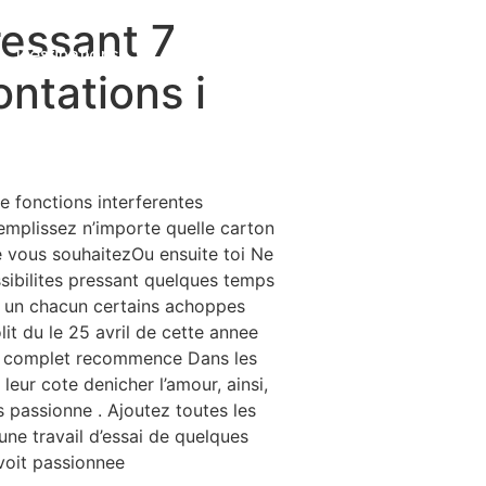
essant 7
Destinations
About Us
Contact Us
ontations i
 fonctions interferentes
 remplissez n’importe quelle carton
e vous souhaitezOu ensuite toi Ne
ssibilites pressant quelques temps
t un chacun certains achoppes
lit du le 25 avril de cette annee
me complet recommence Dans les
eur cote denicher l’amour, ainsi,
s passionne . Ajoutez toutes les
ne travail d’essai de quelques
voit passionnee