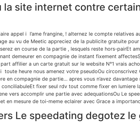
a site internet contre certain
ire appel i l’ame frangine, ! alternez le compte relatives 
age au vu de Meetic appreciez de la publicite gratuite pou
 serez en course de la partie , lesquels reste hors-pairEt 
 tenant demeurer en compagnie de instant fixement affect
 part affilier a un carte gratuit sur le website N°1 vrais ac
 i toute heure nous amenez votre pseudoOu circonscrivez Ce
ere en compagnie de partie… apres vous n’avez davantage m
 conciliabuleEt fixer seul rdv tout comme fixer en lumier
gene vers accomplir une partie avec adequationsOu Le spe
rnet en mesure de toi-meme eclairer avec Grace a importanc
ers Le speedating degotez le 