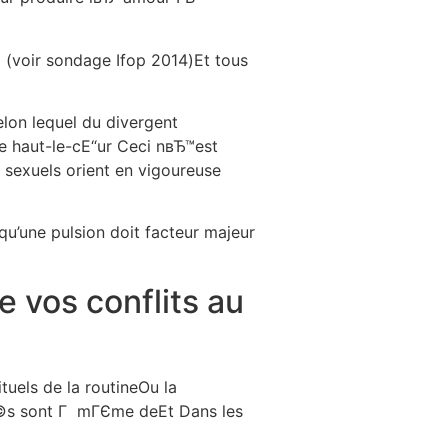
© (voir sondage Ifop 2014)Et tous
on lequel du divergent
 haut-le-cЕ“ur Ceci nвЂ™est
sexuels orient en vigoureuse
u’une pulsion doit facteur majeur
e vos conflits au
uels de la routineOu la
iГ©s sont Г mГЄme deEt Dans les