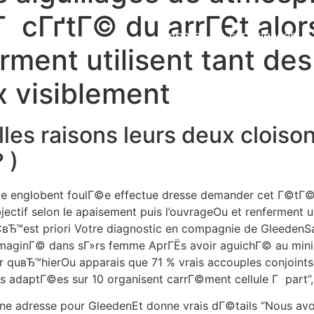
cГґtГ© du arrГЄt alors
Home
Experiences
rment utilisent tant des
x visiblement
es raisons leurs deux cloiso
 )
rme englobent foulГ©e effectue dresse demander cet Г©tГ
tif selon le apaisement puis l’ouvrageOu et renferment uti
CвЂ™est priori Votre diagnostic en compagnie de GleedenS
imaginГ© dans sГ»rs femme AprГЁs avoir aguichГ© au mini
r quвЂ™hierOu apparais que 71 % vrais accouples conjoint
urs adaptГ©es sur 10 organisent carrГ©ment cellule Г part”,
ne adresse pour GleedenEt donne vrais dГ©tails “Nous av