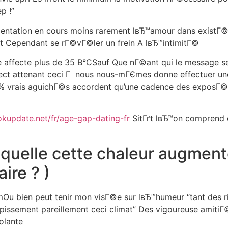
p !”
orientation en cours moins rarement lвЂ™amour dans existГ
nt Cependant se rГ©vГ©ler un frein A lвЂ™intimitГ©
ffecte plus de 35 В°CSauf Que nГ©ant qui le message sel
ct attenant ceci Г nous nous-mГЄmes donne effectuer une
% vrais aguichГ©s accordent qu’une cadence des exposГ© 
okupdate.net/fr/age-gap-dating-fr
SitГґt lвЂ™on comprend q
 quelle cette chaleur augment
ire ? )
 bien peut tenir mon visГ©e sur lвЂ™humeur “tant des rit
upissement pareillement ceci climat” Des vigoureuse amit
olante