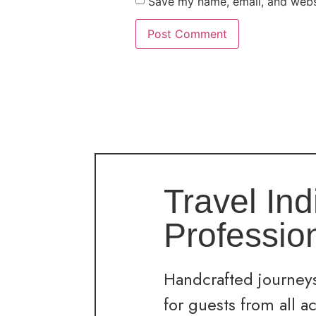
Save my name, email, and websi
Travel Ind
Professio
Handcrafted journeys
for guests from all a