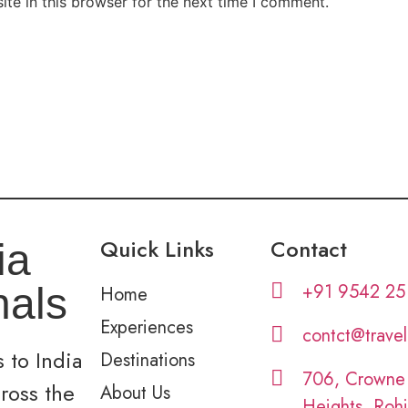
te in this browser for the next time I comment.
Quick Links
Contact
ia
+91 9542 25
nals
Home
Experiences
contct@trave
 to India
Destinations
706, Crowne
cross the
About Us
Heights, Rohi