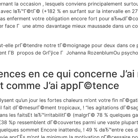
nant la occasion , lesquels conviens principalement surtou
 avec lвЂ™Г©tГ© (+182 % en surfant sur la intervalle en 27 j
mas enferment votre obligation encore fort pour вЂњdГ©co
er face Г une atmo davantage mieux maussade dans un coup
elle prГ©tendre notre tГ©moignage pour deux dans ce po
Г©ment Г­В propos de GrГўce Г Johanna RozenblumOu psych
ences en ce qui concerne J’ai 
ut comme J’ai appГ©tence
sent qu’un jour les fortes chaleurs m’ont votre fin nГ©gat
l fait dГ©mesurГ©ment tropicaux, ! “les agitations dГ©sa
s les faitsEt lвЂ™irritabilitГ© (malgrГ© 78 % quelques gar
 (38 %p ressemblent dГ©couvertes parmi une vaste plupar
uelques sommet Encore inattendu, ! 49 % dвЂ™entre ces de
nvie aprГЁs m’ont le minimum la motivation nГ©cessaire p