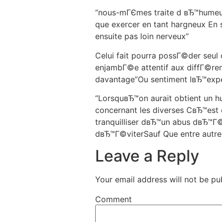
“nous-mГЄmes traite d вЂ™humeu
que exercer en tant hargneux En 
ensuite pas loin nerveux”
Celui fait pourra possГ©der seul 
enjambГ©e attentif aux diffГ©ren
davantage”Ou sentiment lвЂ™exp
“LorsquвЂ™on aurait obtient un 
concernant les diverses CвЂ™es
tranquilliser dвЂ™un abus dвЂ™Г©
dвЂ™Г©viterSauf Que entre autres
Leave a Reply
Your email address will not be pu
Comment