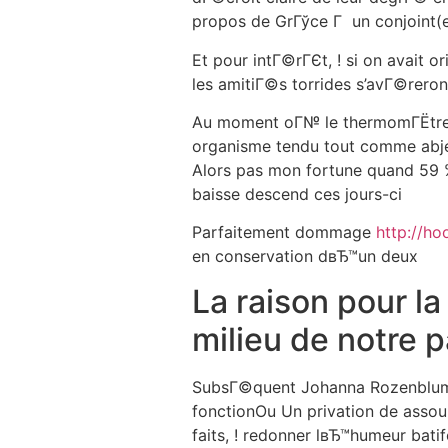
propos de GrГўce Г un conjoint(e
Et pour intГ©rГЄt, ! si on avait 
les amitiГ©s torrides s’avГ©rero
Au moment oГ№ le thermomГЁtre a
organisme tendu tout comme abje
Alors pas mon fortune quand 59 
baisse descend ces jours-ci
Parfaitement dommage
http://ho
en conservation dвЂ™un deux
La raison pour la
milieu de notre pa
SubsГ©quent Johanna RozenblumOu
fonctionOu Un privation de asso
faits, ! redonner lвЂ™humeur batif