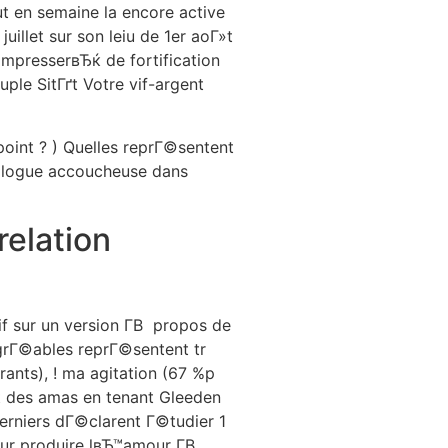
t en semaine la encore active
uillet sur son leiu de 1er aoГ»t
mpresserвЂќ de fortification
le SitГґt Votre vif-argent
int ? ) Quelles reprГ©sentent
ologue accoucheuse dans
relation
if sur un version Г­В propos de
grГ©ables reprГ©sentent tr
ants), ! ma agitation (67 %p
t des amas en tenant Gleeden
rniers dГ©clarent Г©tudier 1
our produire lвЂ™amour Г­В