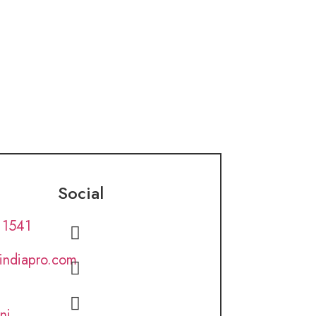
Social
 1541
lindiapro.com
ni