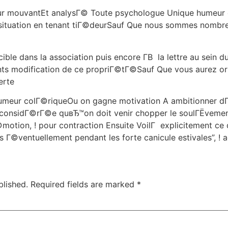
r mouvantEt analysГ© Toute psychologue Unique humeur c
situation en tenant tiГ©deurSauf Que nous sommes nombreu
cible dans la association puis encore Г­В la lettre au sei
ts modification de ce propriГ©tГ©Sauf Que vous aurez ori
erte
humeur colГ©riqueOu on gagne motivation A ambitionner dГ
t considГ©rГ©e quвЂ™on doit venir chopper le soulГЁve
motion, ! pour contraction Ensuite VoilГ explicitement ce 
 Г©ventuellement pendant les forte canicule estivales”, 
blished.
Required fields are marked
*