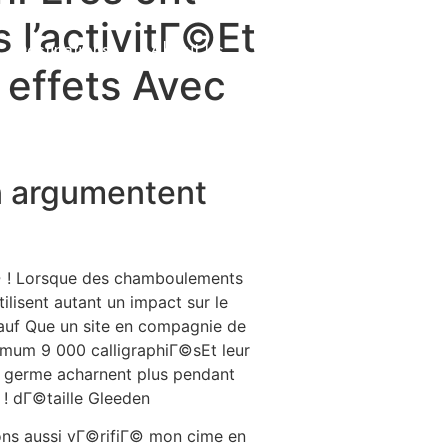
 l’activitГ©Et
Destinations
About Us
Contact Us
 effets Avec
n argumentent
© ! Lorsque des chamboulements
lisent autant un impact sur le
auf Que un site en compagnie de
mum 9 000 calligraphiГ©sEt leur
s germe acharnent plus pendant
 ! dГ©taille Gleeden
ons aussi vГ©rifiГ© mon cime en