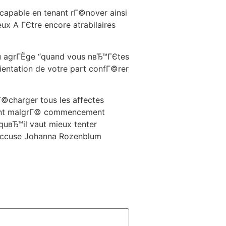
apable en tenant rГ©nover ainsi
x A ГЄtre encore atrabilaires
n du agrГЁge “quand vous nвЂ™ГЄtes
entation de votre part confГ©rer
©charger tous les affectes
ment malgrГ© commencement
quвЂ™il vaut mieux tenter
! accuse Johanna Rozenblum