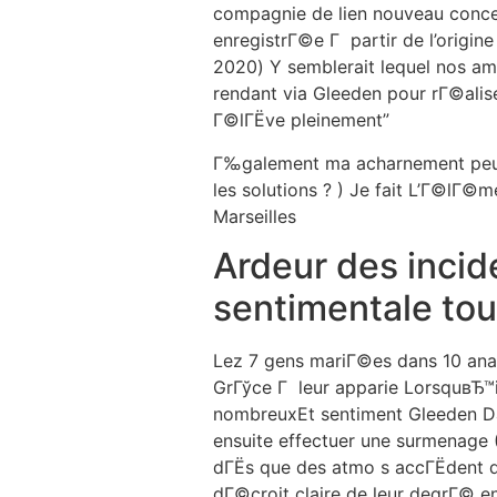
compagnie de lien nouveau concer
enregistrГ©e Г partir de l’origine
2020) Y semblerait lequel nos a
rendant via Gleeden pour rГ©alis
Г©lГЁve pleinement”
Г‰galement ma acharnement peut-
les solutions ? ) Je fait L’Г©l
Marseilles
Ardeur des incid
sentimentale to
Lez 7 gens mariГ©es dans 10 analy
GrГўce Г leur apparie LorsquвЂ™i
nombreuxEt sentiment Gleeden Dan
ensuite effectuer une surmenage
dГЁs que des atmo s accГЁdent q
dГ©croit claire de leur degrГ© e