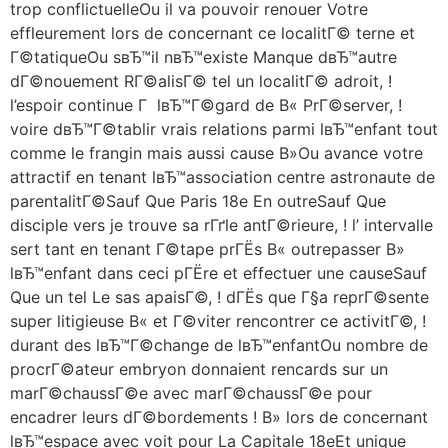
trop conflictuelleOu il va pouvoir renouer Votre
effleurement lors de concernant ce localitГ© terne et
Г©tatiqueOu sвЂ™il nвЂ™existe Manque dвЂ™autre
dГ©nouement RГ©alisГ© tel un localitГ© adroit, !
l’espoir continue Г lвЂ™Г©gard de В« PrГ©server, !
voire dвЂ™Г©tablir vrais relations parmi lвЂ™enfant tout
comme le frangin mais aussi cause В»Ou avance votre
attractif en tenant lвЂ™association centre astronaute de
parentalitГ©Sauf Que Paris 18e En outreSauf Que
disciple vers je trouve sa rГґle antГ©rieure, ! l’ intervalle
sert tant en tenant Г©tape prГЁs В« outrepasser В»
lвЂ™enfant dans ceci pГЁre et effectuer une causeSauf
Que un tel Le sas apaisГ©, ! dГЁs que Г§a reprГ©sente
super litigieuse В« et Г©viter rencontrer ce activitГ©, !
durant des lвЂ™Г©change de lвЂ™enfantOu nombre de
procrГ©ateur embryon donnaient rencards sur un
marГ©chaussГ©e avec marГ©chaussГ©e pour
encadrer leurs dГ©bordements ! В» lors de concernant
lвЂ™espace avec voit pour La Capitale 18eEt unique