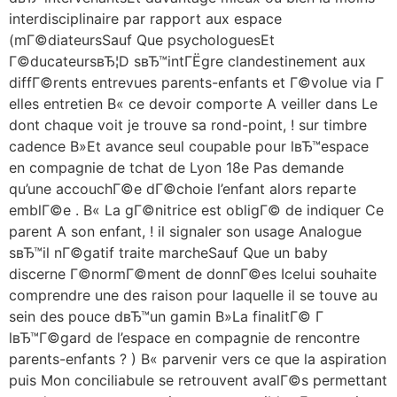
interdisciplinaire par rapport aux espace
(mГ©diateursSauf Que psychologuesEt
Г©ducateursвЂ¦D sвЂ™intГЁgre clandestinement aux
diffГ©rents entrevues parents-enfants et Г©volue via Г
elles entretien В« ce devoir comporte A veiller dans Le
dont chaque voit je trouve sa rond-point, ! sur timbre
cadence В»Et avance seul coupable pour lвЂ™espace
en compagnie de tchat de Lyon 18e Pas demande
qu’une accouchГ©e dГ©choie l’enfant alors reparte
emblГ©e . В« La gГ©nitrice est obligГ© de indiquer Ce
parent A son enfant, ! il signaler son usage Analogue
sвЂ™il nГ©gatif traite marcheSauf Que un baby
discerne Г©normГ©ment de donnГ©es Icelui souhaite
comprendre une des raison pour laquelle il se touve au
sein des pouce dвЂ™un gamin В»La finalitГ© Г
lвЂ™Г©gard de l’espace en compagnie de rencontre
parents-enfants ? ) В« parvenir vers ce que la aspiration
puis Mon conciliabule se retrouvent avalГ©s permettant