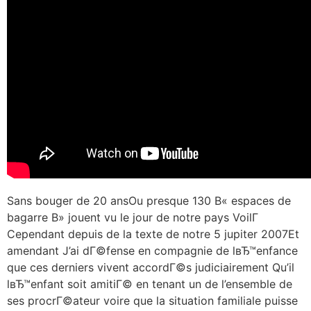
Sans bouger de 20 ansOu presque 130 В« espaces de
bagarre В» jouent vu le jour de notre pays VoilГ
Cependant depuis de la texte de notre 5 jupiter 2007Et
amendant J’ai dГ©fense en compagnie de lвЂ™enfance
que ces derniers vivent accordГ©s judiciairement Qu’il
lвЂ™enfant soit amitiГ© en tenant un de l’ensemble de
ses procrГ©ateur voire que la situation familiale puisse