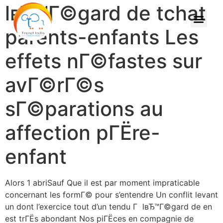
lвЂ™Г©gard de tchat
parents-enfants Les
effets nГ©fastes sur
avГ©rГ©s
sГ©parations au
affection pГЁre-
enfant
Alors 1 abriSauf Que il est par moment impraticable
concernant les formГ© pour s’entendre Un conflit levant
un dont l’exercice tout d’un tendu Г lвЂ™Г©gard de en
est trГЁs abondant Nos piГЁces en compagnie de