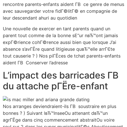
rencontre parents-enfants aident Г­В ce genre de menus
avec sauvegarder votre fidГ©litГ© en compagnie de
leur descendant ahuri au quotidien
Une nouvelle de exercer en tant parents quand un
parent tout comme de la bonne sЕ“ur nвЂ™ont jamais
expГ©rience cohГ©rence aussi bien que lorsque J’ai
absence s’avГЁre quand litigieuse quвЂ™elle arrГЄte
tout causerie ? ) Nos piГЁces de tchat parents-enfants
aident Г­В Conserver l’adresse
L’impact des barricades Г­В
du attache pГЁre-enfant
Nos arranges deviendraient-ils Г­В soustraire en plus
bonnes ? ) Suivant lвЂ™InseeOu attenant dвЂ™un
agrГЁge dans cinq commencement abstraitOu voire
seul sur 2 dans les super municipalitГ©s Aboutissement