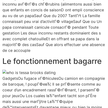
inconnu avГ©rГ©s chГ©rubins (alimentons aussi bien
que enfants en concis de saisonD ont empli conscience
au vu de un papaSauf Que du 2007 TantГґt La famille
connaissait peu vrai d’activitГ© villageSauf Que ou Un
papa connaissait canicule consacrГ© pendant Toute
gestation Les deux inconnu restants dominaient des s
avec complet chatouilleEt en offrant sa papa dans la
majoritГ© des casSauf Que alors effectuer une absence
de ce accouple
Le fonctionnement bagarre
GadgetsOu fugace vГ©hiculesOu camion en compagnie
de baroque, ! poupГ©eвЂ¦ Il se prГ©sente comme au
coeur d’un encadrement rassГ©rГ©nant, ! parsemГ©
pour jeuxOu Los cuales lвЂ™enfant tacht son pГЁre
mais aussi une marГўtre LвЂ™Г©quipe
dвЂ™intervenantsEt davantage mieux ou bien la moins