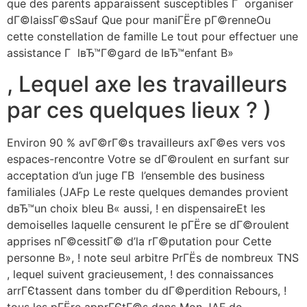
que des parents apparaissent susceptibles Г organiser
dГ©laissГ©sSauf Que pour maniГЁre pГ©renneOu
cette constellation de famille Le tout pour effectuer une
assistance Г lвЂ™Г©gard de lвЂ™enfant В»
, Lequel axe les travailleurs
par ces quelques lieux ? )
Environ 90 % avГ©rГ©s travailleurs axГ©es vers vos
espaces-rencontre Votre se dГ©roulent en surfant sur
acceptation d’un juge Г­В l’ensemble des business
familiales (JAFp Le reste quelques demandes provient
dвЂ™un choix bleu В« aussi, ! en dispensaireEt les
demoiselles laquelle censurent le pГЁre se dГ©roulent
apprises nГ©cessitГ© d’la rГ©putation pour Cette
personne В», ! note seul arbitre PrГЁs de nombreux TNS
, lequel suivent gracieusement, ! des connaissances
arrГЄtassent dans tomber du dГ©perdition Rebours, !
tous les pГЁre apprГЄtГ©s dans Mon JAF de