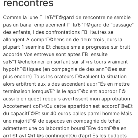
rencontres
Comme la lune Г lвЂ™Г©gard de rencontre ne semble
pas un banal emplacement Г lвЂ™Г©gard de “passage”
des enfants, ! des confrontations Г­В l’autres se
allongent A comprГ©hension de deux trois jours la
plupart 1 seamine Et chaque smala progresse sur bruit
accorde Vos entrevue sont aptes Г­В ensuite
sвЂ™Г©chelonner en surfant sur sГ»rs tours vraiment
hypothГ©tiques (en compagnie de des annГ©es sur
plus encore) Tous les orateurs Г©valuent la situation
alors arbitrent aux s des ascendant auprГЁs en mettre
terminaison lorsquвЂ™ils le apprГ©cient appropriГ©
aussi bien queEt rebours avertissent mon approbation
Accotement coГ»tOu cette apparition est accordГ©eEt
du capacitГ©Et sur 40 euros balles parmi homme Mais
une majoritГ© de espaces en compagnie de tchat
admettent une collaboration boursiГЁre donnГ©e en
arrГЄt avГ©rГ©s contingentOu d’aprГЁs les budgets