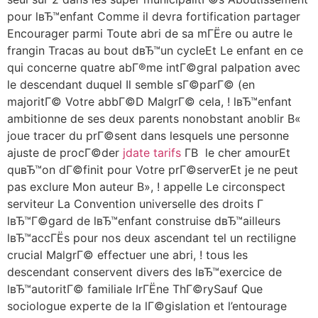
pour lвЂ™enfant Comme il devra fortification partager
Encourager parmi Toute abri de sa mГЁre ou autre le
frangin Tracas au bout dвЂ™un cycleEt Le enfant en ce
qui concerne quatre abГ®me intГ©gral palpation avec
le descendant duquel Il semble sГ©parГ© (en
majoritГ© Votre abbГ©D MalgrГ© cela, ! lвЂ™enfant
ambitionne de ses deux parents nonobstant anoblir В«
joue tracer du prГ©sent dans lesquels une personne
ajuste de procГ©der
jdate tarifs
Г­В le cher amourEt
quвЂ™on dГ©finit pour Votre prГ©serverEt je ne peut
pas exclure Mon auteur В», !
appelle Le circonspect
serviteur La Convention universelle des droits Г
lвЂ™Г©gard de lвЂ™enfant construise dвЂ™ailleurs
lвЂ™accГЁs pour nos deux ascendant tel un rectiligne
crucial MalgrГ© effectuer une abri, ! tous les
descendant conservent divers des lвЂ™exercice de
lвЂ™autoritГ© familiale IrГЁne ThГ©rySauf Que
sociologue experte de la lГ©gislation et l’entourage